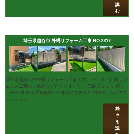
読
む
埼玉県越谷市 外構リフォーム工事 NO.2317
埼玉県越谷市の外構リフォーム工事です。 テラス・目隠しフ
ェンス工事のご依頼をいただきました。 三協アルミ レボリ
ューA 600タイプ R屋根 1.5間×4尺のテラス YKKAP ルシアス
フェンス…
続
き
を
読