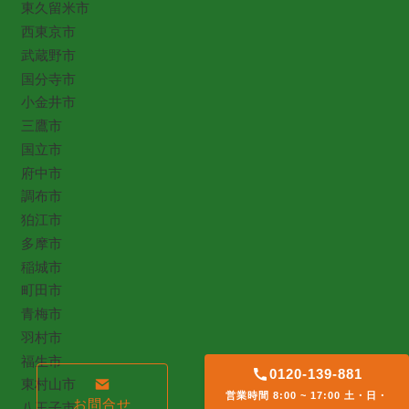
東久留米市
西東京市
武蔵野市
国分寺市
小金井市
三鷹市
国立市
府中市
調布市
狛江市
多摩市
稲城市
町田市
青梅市
羽村市
福生市
0120-139-881
東村山市
営業時間 8:00 ~ 17:00 土・日・
お問合せ
八王子市