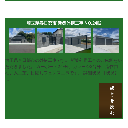
埼玉県春日部市 新築外構工事 NO.2402
埼玉県春日部市の外構工事です。 新築外構工事のご依頼をい
ただきました。 カーポート2台分、ガレージ2台分、造作門
柱、人工芝、目隠しフェンス工事です。 詳細状況 【状況】
…
続
き
を
読
む