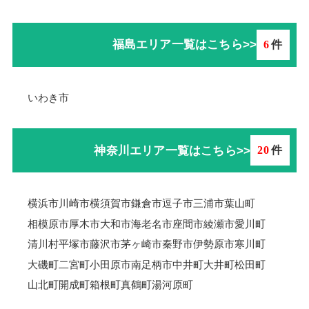
福島エリア一覧はこちら>>
6
件
いわき市
神奈川エリア一覧はこちら>>
20
件
横浜市
川崎市
横須賀市
鎌倉市
逗子市
三浦市
葉山町
相模原市
厚木市
大和市
海老名市
座間市
綾瀬市
愛川町
清川村
平塚市
藤沢市
茅ヶ崎市
秦野市
伊勢原市
寒川町
大磯町
二宮町
小田原市
南足柄市
中井町
大井町
松田町
山北町
開成町
箱根町
真鶴町
湯河原町