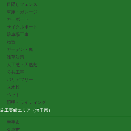
目隠しフェンス
車庫・ガレージ
カーポート
サイクルポート
駐車場工事
物置
ガーデン・庭
雑草対策
人工芝・天然芝
公共工事
バリアフリー
立水栓
ペット
照明・ライティング
施工実績エリア（埼玉県）
幸手市
久喜市