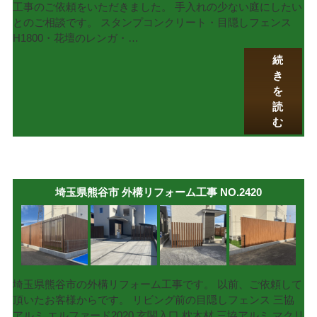
工事のご依頼をいただきました。 手入れの少ない庭にしたい
とのご相談です。 スタンプコンクリート・目隠しフェンス
H1800・花壇のレンガ・…
続
き
を
読
む
埼玉県熊谷市 外構リフォーム工事 NO.2420
埼玉県熊谷市の外構リフォーム工事です。 以前、ご依頼して
頂いたお客様からです。 リビング前の目隠しフェンス 三協
アルミ エルファード2020 玄関入口 枕木材 三協アルミ マクリ