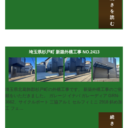
き
を
読
む
埼玉県杉戸町 新築外構工事 NO.2413
埼玉県北葛飾郡杉戸町の外構工事です。 新築外構工事のご依
頼をいただきました。 ガレージ イナバ ガレーディア GRN-
3662、サイクルポート 三協アルミ セルフィミニ 2918 斜め加
工 フェ…
続
き