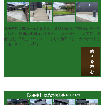
埼玉県加須市の外構工事です。 新築外構のご依頼をいただき
ました。 駐車場土間コンクリート、カーポート、人工芝、機
能門柱、目隠しフェンス、手すりの施工です。 カーポートは
三協アルミ F II、機能…
続
き
を
読
む
【久喜市】 新築外構工事 NO.2379