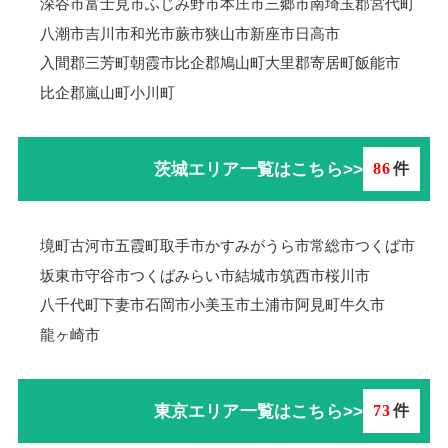
深谷市
富士見市
ふじみ野市
本庄市
三郷市
南埼玉郡宮代町
八潮市
吉川市
和光市
蕨市
狭山市
新座市
日高市
入間郡三芳町
朝霞市
比企郡鳩山町
大里郡寄居町
飯能市
比企郡嵐山町
小川町
茨城エリア一覧はこちら>>
86
件
境町
古河市
五霞町
取手市
かすみがうら市
常総市
つくば市
坂東市
守谷市
つくばみらい市
結城市
筑西市
桜川市
八千代町
下妻市
石岡市
小美玉市
土浦市
阿見町
牛久市
龍ヶ崎市
東京エリア一覧はこちら>>
73
件