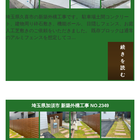
埼玉県久喜市の新築外構工事です。 駐車場土間コンクリー
ト、建物周り砕石敷き、機能ポール、 目隠しフェンス、お庭
人工芝敷きのご依頼をいただきました。 既存ブロックは通常
のアルミフェンスを想定してコ…
続
き
を
読
む
埼玉県加須市 新築外構工事 NO.2349