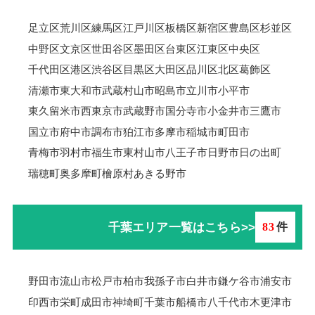
足立区
荒川区
練馬区
江戸川区
板橋区
新宿区
豊島区
杉並区
中野区
文京区
世田谷区
墨田区
台東区
江東区
中央区
千代田区
港区
渋谷区
目黒区
大田区
品川区
北区
葛飾区
清瀬市
東大和市
武蔵村山市
昭島市
立川市
小平市
東久留米市
西東京市
武蔵野市
国分寺市
小金井市
三鷹市
国立市
府中市
調布市
狛江市
多摩市
稲城市
町田市
青梅市羽村市
福生市
東村山市
八王子市
日野市
日の出町
瑞穂町
奥多摩町
檜原村
あきる野市
千葉エリア一覧はこちら>>
83
件
野田市
流山市
松戸市
柏市
我孫子市
白井市
鎌ケ谷市
浦安市
印西市
栄町
成田市
神埼町
千葉市
船橋市
八千代市
木更津市