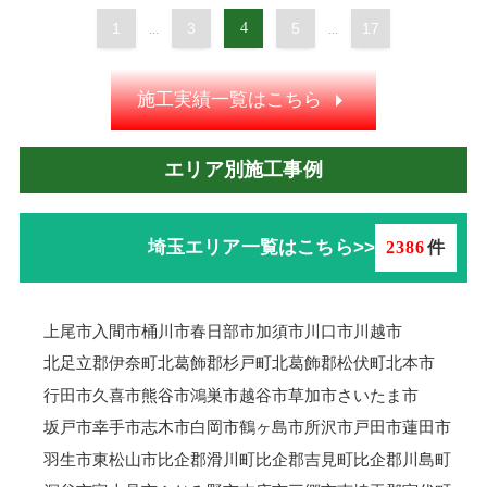
1
3
4
5
17
...
...
施工実績一覧はこちら
エリア別施工事例
埼玉エリア一覧はこちら>>
2386
件
上尾市
入間市
桶川市
春日部市
加須市
川口市
川越市
北足立郡伊奈町
北葛飾郡杉戸町
北葛飾郡松伏町
北本市
行田市
久喜市
熊谷市
鴻巣市
越谷市
草加市
さいたま市
坂戸市
幸手市
志木市
白岡市
鶴ヶ島市
所沢市
戸田市
蓮田市
羽生市
東松山市
比企郡滑川町
比企郡吉見町
比企郡川島町