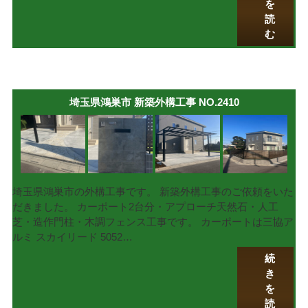
を
読
む
埼玉県鴻巣市 新築外構工事 NO.2410
埼玉県鴻巣市の外構工事です。 新築外構工事のご依頼をいた
だきました。 カーポート2台分・アプローチ天然石・人工
芝・造作門柱・木調フェンス工事です。 カーポートは三協ア
ルミ スカイリード 5052…
続
き
を
読