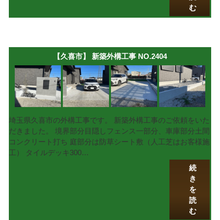
む
【久喜市】 新築外構工事 NO.2404
埼玉県久喜市の外構工事です。 新築外構工事のご依頼をいた
だきました。 境界部分目隠しフェンス一部分、車庫部分土間
コンクリート打ち 庭部分は防草シート敷（人工芝はお客様施
工） タイルデッキ300…
続
き
を
読
む