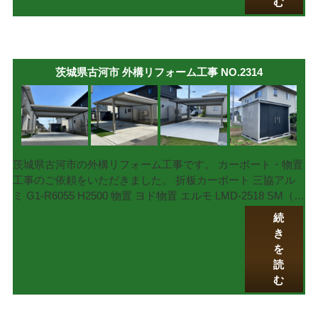
む
茨城県古河市 外構リフォーム工事 NO.2314
茨城県古河市の外構リフォーム工事です。 カーポート・物置
工事のご依頼をいただきました。 折板カーポート 三協アル
ミ G1-R6055 H2500 物置 ヨド物置 エルモ LMD-2518 SM（…
続
き
を
読
む