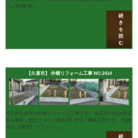
ズム100角 隙…
続
き
を
読
む
【久喜市】 外構リフォーム工事 NO.2414
埼玉県久喜市の外構リフォーム工事です。 庭部分の植木庭石
等を撤去し新設ブロック積み3段 芝生・敷板工事です。 詳細
状況 【状況】 リフォーム …
続