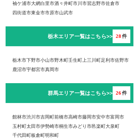
袖ケ浦市
大網白里市
酒々井町
市川市
習志野市
佐倉市
四街道市
東金市
市原市
山武市
栃木エリア一覧はこちら>>
28
件
栃木市
下野市
小山市
野木町
壬生町
上三川町
足利市
佐野市
鹿沼市
宇都宮市
真岡市
群馬エリア一覧はこちら>>
26
件
館林市
渋川市
吉岡町
前橋市
高崎市
藤岡市
安中市
富岡市
玉村町
太田市
伊勢崎市
桐生市
みどり市
邑楽町
大泉町
千代田町
板倉町
明和町