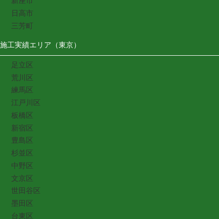
新座市
日高市
三芳町
施工実績エリア（東京）
足立区
荒川区
練馬区
江戸川区
板橋区
新宿区
豊島区
杉並区
中野区
文京区
世田谷区
墨田区
台東区