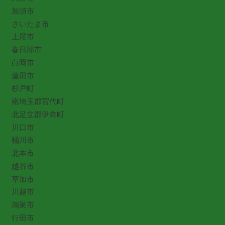
加須市
さいたま市
上尾市
春日部市
白岡市
蓮田市
杉戸町
南埼玉郡宮代町
北足立郡伊奈町
川口市
桶川市
北本市
越谷市
草加市
川越市
鴻巣市
行田市