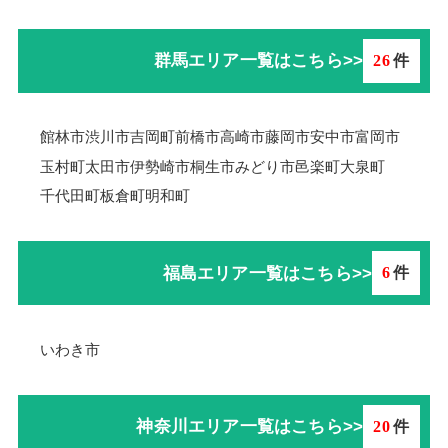
群馬エリア一覧はこちら>>
26
件
館林市
渋川市
吉岡町
前橋市
高崎市
藤岡市
安中市
富岡市
玉村町
太田市
伊勢崎市
桐生市
みどり市
邑楽町
大泉町
千代田町
板倉町
明和町
福島エリア一覧はこちら>>
6
件
いわき市
神奈川エリア一覧はこちら>>
20
件