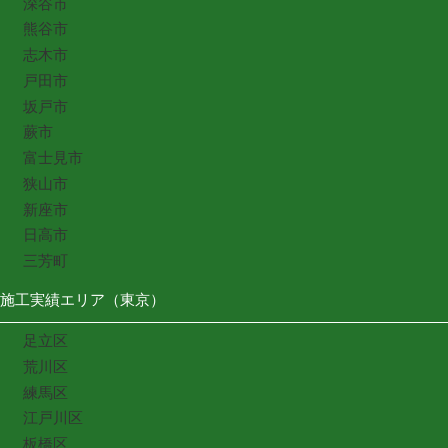
深谷市
熊谷市
志木市
戸田市
坂戸市
蕨市
富士見市
狭山市
新座市
日高市
三芳町
施工実績エリア（東京）
足立区
荒川区
練馬区
江戸川区
板橋区