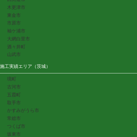
木更津市
東金市
市原市
袖ケ浦市
大網白里市
酒々井町
山武市
施工実績エリア（茨城）
境町
古河市
五霞町
取手市
かすみがうら市
常総市
つくば市
坂東市