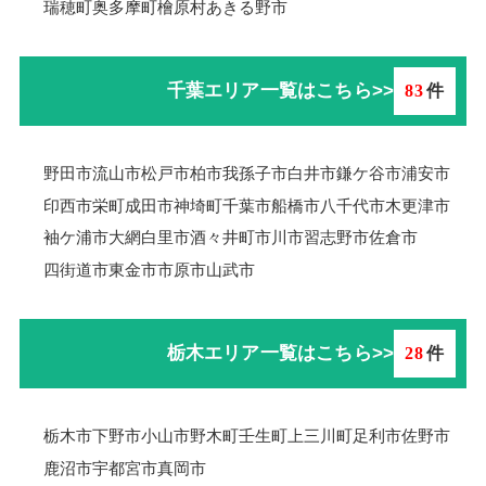
瑞穂町
奥多摩町
檜原村
あきる野市
千葉エリア一覧はこちら>>
83
件
野田市
流山市
松戸市
柏市
我孫子市
白井市
鎌ケ谷市
浦安市
印西市
栄町
成田市
神埼町
千葉市
船橋市
八千代市
木更津市
袖ケ浦市
大網白里市
酒々井町
市川市
習志野市
佐倉市
四街道市
東金市
市原市
山武市
栃木エリア一覧はこちら>>
28
件
栃木市
下野市
小山市
野木町
壬生町
上三川町
足利市
佐野市
鹿沼市
宇都宮市
真岡市