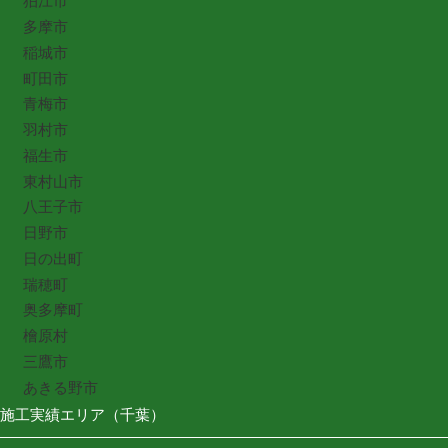
狛江市
多摩市
稲城市
町田市
青梅市
羽村市
福生市
東村山市
八王子市
日野市
日の出町
瑞穂町
奥多摩町
檜原村
三鷹市
あきる野市
施工実績エリア（千葉）