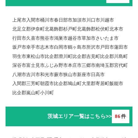
上尾市
入間市
桶川市
春日部市
加須市
川口市
川越市
北足立郡伊奈町
北葛飾郡杉戸町
北葛飾郡松伏町
北本市
行田市
久喜市
熊谷市
鴻巣市
越谷市
草加市
さいたま市
坂戸市
幸手市
志木市
白岡市
鶴ヶ島市
所沢市
戸田市
蓮田市
羽生市
東松山市
比企郡滑川町
比企郡吉見町
比企郡川島町
深谷市
富士見市
ふじみ野市
本庄市
三郷市
南埼玉郡宮代町
八潮市
吉川市
和光市
蕨市
狭山市
新座市
日高市
入間郡三芳町
朝霞市
比企郡鳩山町
大里郡寄居町
飯能市
比企郡嵐山町
小川町
茨城エリア一覧はこちら>>
86
件