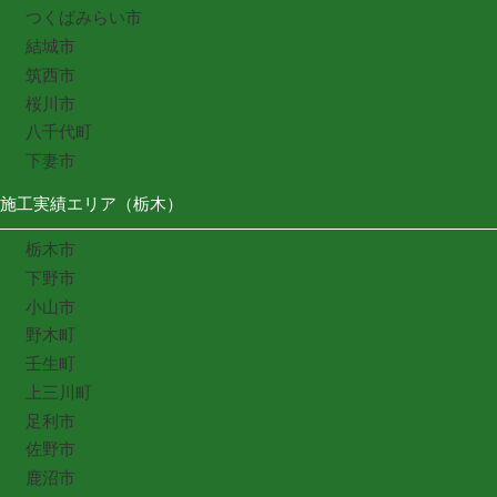
つくばみらい市
結城市
筑西市
桜川市
八千代町
下妻市
施工実績エリア（栃木）
栃木市
下野市
小山市
野木町
壬生町
上三川町
足利市
佐野市
鹿沼市