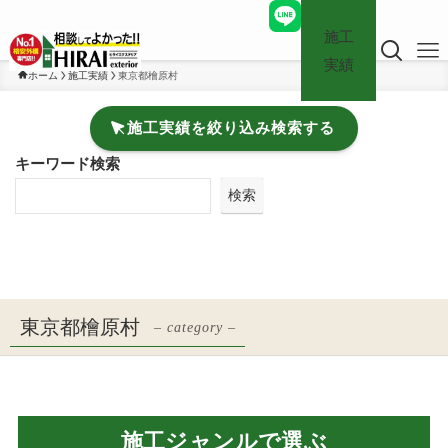
施工
実績
ホーム
施工実績
東京都檜原村
施工実績を絞り込み検索する
キーワード検索
検索
東京都檜原村
– category –
施工ジャンルで選ぶ