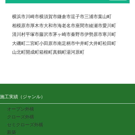
横浜市
川崎市
横須賀市
鎌倉市
逗子市
三浦市
葉山町
相模原市
厚木市
大和市
海老名市
座間市
綾瀬市
愛川町
清川村
平塚市
藤沢市
茅ヶ崎市
秦野市
伊勢原市
寒川町
大磯町
二宮町
小田原市
南足柄市
中井町
大井町
松田町
山北町
開成町
箱根町
真鶴町
湯河原町
施工実績（ジャンル）
オープン外構
クローズ外構
セミクローズ外構
新築