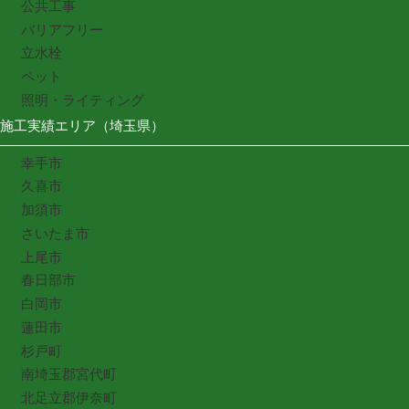
公共工事
バリアフリー
立水栓
ペット
照明・ライティング
施工実績エリア（埼玉県）
幸手市
久喜市
加須市
さいたま市
上尾市
春日部市
白岡市
蓮田市
杉戸町
南埼玉郡宮代町
北足立郡伊奈町