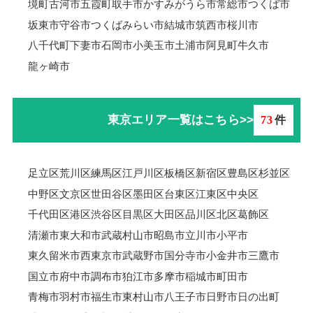
境町
古河市
五霞町
取手市
かすみがうら市
常総市
つくば市
坂東市
守谷市
つくばみらい市
結城市
筑西市
桜川市
八千代町
下妻市
石岡市
小美玉市
土浦市
阿見町
牛久市
龍ヶ崎市
東京エリア一覧はこちら>>
73
件
足立区
荒川区
練馬区
江戸川区
板橋区
新宿区
豊島区
杉並区
中野区
文京区
世田谷区
墨田区
台東区
江東区
中央区
千代田区
港区
渋谷区
目黒区
大田区
品川区
北区
葛飾区
清瀬市
東大和市
武蔵村山市
昭島市
立川市
小平市
東久留米市
西東京市
武蔵野市
国分寺市
小金井市
三鷹市
国立市
府中市
調布市
狛江市
多摩市
稲城市
町田市
青梅市羽村市
福生市
東村山市
八王子市
日野市
日の出町