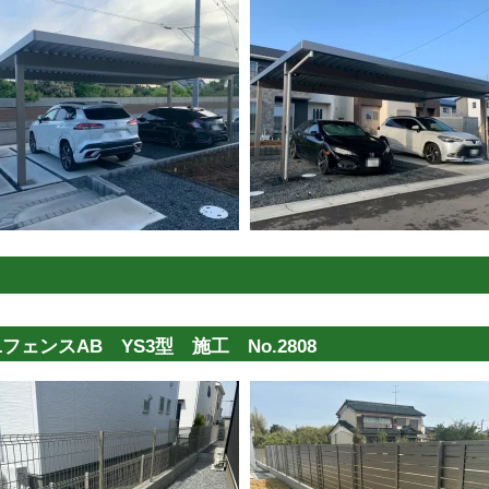
フェンスAB YS3型 施工 No.2808