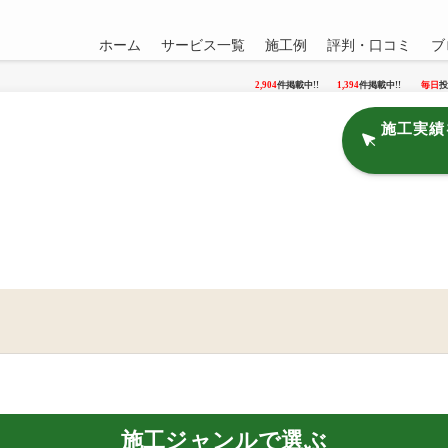
ホーム
サービス一覧
施工例
評判・口コミ
ブ
2,904
件掲載中!!
1,394
件掲載中!!
毎日
投
施工実績
施工ジャンルで選ぶ