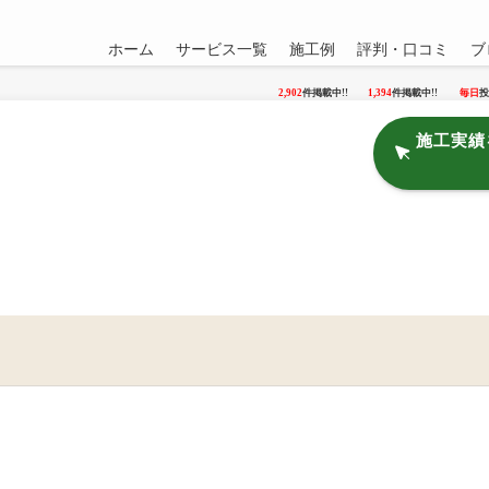
ホーム
サービス一覧
施工例
評判・口コミ
ブ
2,902
件掲載中!!
1,394
件掲載中!!
毎日
投
施工実績