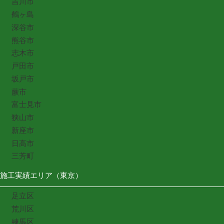
吉川市
鶴ヶ島
深谷市
熊谷市
志木市
戸田市
坂戸市
蕨市
富士見市
狭山市
新座市
日高市
三芳町
施工実績エリア（東京）
足立区
荒川区
練馬区