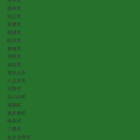
府中市
調布市
狛江市
多摩市
稲城市
町田市
青梅市
羽村市
福生市
東村山市
八王子市
日野市
日の出町
瑞穂町
奥多摩町
檜原村
三鷹市
あきる野市