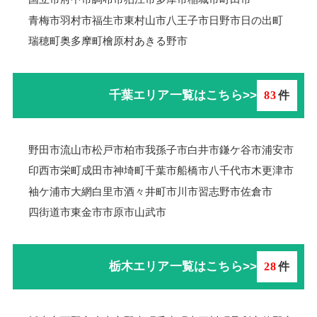
青梅市羽村市
福生市
東村山市
八王子市
日野市
日の出町
瑞穂町
奥多摩町
檜原村
あきる野市
千葉エリア一覧はこちら>>
83
件
野田市
流山市
松戸市
柏市
我孫子市
白井市
鎌ケ谷市
浦安市
印西市
栄町
成田市
神埼町
千葉市
船橋市
八千代市
木更津市
袖ケ浦市
大網白里市
酒々井町
市川市
習志野市
佐倉市
四街道市
東金市
市原市
山武市
栃木エリア一覧はこちら>>
28
件