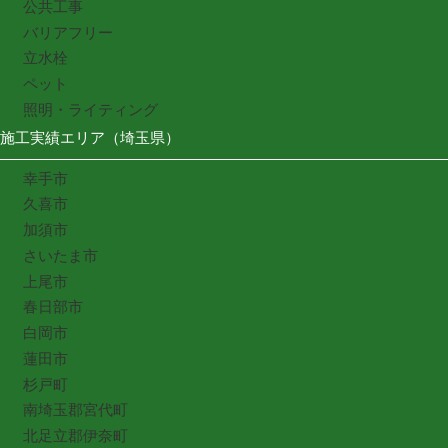
公共工事
バリアフリー
立水栓
ペット
照明・ライティング
施工実績エリア（埼玉県）
幸手市
久喜市
加須市
さいたま市
上尾市
春日部市
白岡市
蓮田市
杉戸町
南埼玉郡宮代町
北足立郡伊奈町