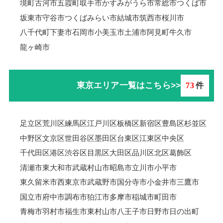
境町
古河市
五霞町
取手市
かすみがうら市
常総市
つくば市
坂東市
守谷市
つくばみらい市
結城市
筑西市
桜川市
八千代町
下妻市
石岡市
小美玉市
土浦市
阿見町
牛久市
龍ヶ崎市
東京エリア一覧はこちら>>
73
件
足立区
荒川区
練馬区
江戸川区
板橋区
新宿区
豊島区
杉並区
中野区
文京区
世田谷区
墨田区
台東区
江東区
中央区
千代田区
港区
渋谷区
目黒区
大田区
品川区
北区
葛飾区
清瀬市
東大和市
武蔵村山市
昭島市
立川市
小平市
東久留米市
西東京市
武蔵野市
国分寺市
小金井市
三鷹市
国立市
府中市
調布市
狛江市
多摩市
稲城市
町田市
青梅市羽村市
福生市
東村山市
八王子市
日野市
日の出町