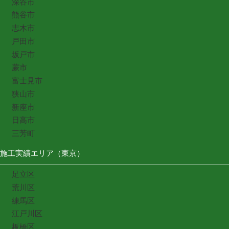
深谷市
熊谷市
志木市
戸田市
坂戸市
蕨市
富士見市
狭山市
新座市
日高市
三芳町
施工実績エリア（東京）
足立区
荒川区
練馬区
江戸川区
板橋区