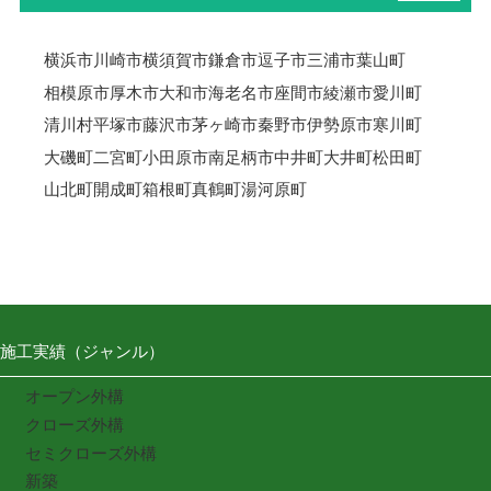
横浜市
川崎市
横須賀市
鎌倉市
逗子市
三浦市
葉山町
相模原市
厚木市
大和市
海老名市
座間市
綾瀬市
愛川町
清川村
平塚市
藤沢市
茅ヶ崎市
秦野市
伊勢原市
寒川町
大磯町
二宮町
小田原市
南足柄市
中井町
大井町
松田町
山北町
開成町
箱根町
真鶴町
湯河原町
施工実績（ジャンル）
オープン外構
クローズ外構
セミクローズ外構
新築