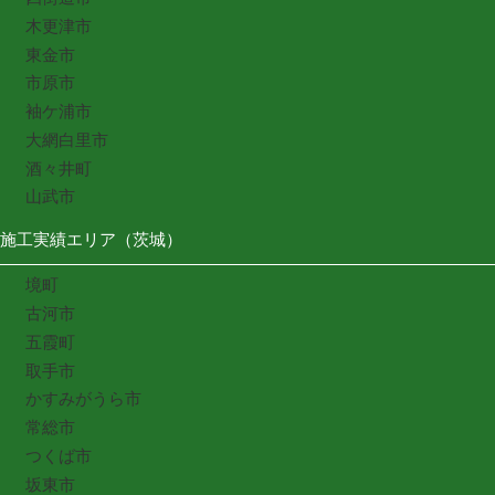
木更津市
東金市
市原市
袖ケ浦市
大網白里市
酒々井町
山武市
施工実績エリア（茨城）
境町
古河市
五霞町
取手市
かすみがうら市
常総市
つくば市
坂東市