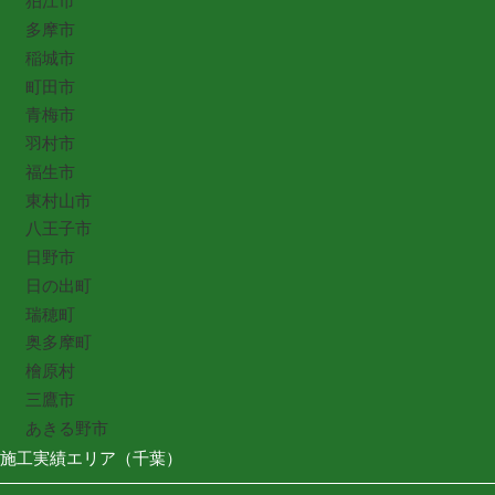
狛江市
多摩市
稲城市
町田市
青梅市
羽村市
福生市
東村山市
八王子市
日野市
日の出町
瑞穂町
奥多摩町
檜原村
三鷹市
あきる野市
施工実績エリア（千葉）