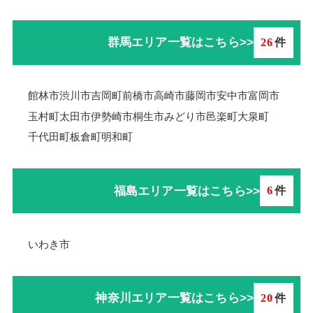
群馬エリア一覧はこちら>>
26
件
館林市
渋川市
吉岡町
前橋市
高崎市
藤岡市
安中市
富岡市
玉村町
太田市
伊勢崎市
桐生市
みどり市
邑楽町
大泉町
千代田町
板倉町
明和町
福島エリア一覧はこちら>>
6
件
いわき市
神奈川エリア一覧はこちら>>
20
件