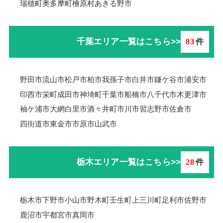
瑞穂町
奥多摩町
檜原村
あきる野市
千葉エリア一覧はこちら>>
83
件
野田市
流山市
松戸市
柏市
我孫子市
白井市
鎌ケ谷市
浦安市
印西市
栄町
成田市
神埼町
千葉市
船橋市
八千代市
木更津市
袖ケ浦市
大網白里市
酒々井町
市川市
習志野市
佐倉市
四街道市
東金市
市原市
山武市
栃木エリア一覧はこちら>>
28
件
栃木市
下野市
小山市
野木町
壬生町
上三川町
足利市
佐野市
鹿沼市
宇都宮市
真岡市