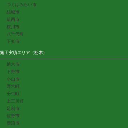
つくばみらい市
結城市
筑西市
桜川市
八千代町
下妻市
施工実績エリア（栃木）
栃木市
下野市
小山市
野木町
壬生町
上三川町
足利市
佐野市
鹿沼市