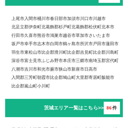
上尾市
入間市
桶川市
春日部市
加須市
川口市
川越市
北足立郡伊奈町
北葛飾郡杉戸町
北葛飾郡松伏町
北本市
行田市
久喜市
熊谷市
鴻巣市
越谷市
草加市
さいたま市
坂戸市
幸手市
志木市
白岡市
鶴ヶ島市
所沢市
戸田市
蓮田市
羽生市
東松山市
比企郡滑川町
比企郡吉見町
比企郡川島町
深谷市
富士見市
ふじみ野市
本庄市
三郷市
南埼玉郡宮代町
八潮市
吉川市
和光市
蕨市
狭山市
新座市
日高市
入間郡三芳町
朝霞市
比企郡鳩山町
大里郡寄居町
飯能市
比企郡嵐山町
小川町
茨城エリア一覧はこちら>>
86
件