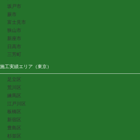
坂戸市
蕨市
富士見市
狭山市
新座市
日高市
三芳町
施工実績エリア（東京）
足立区
荒川区
練馬区
江戸川区
板橋区
新宿区
豊島区
杉並区