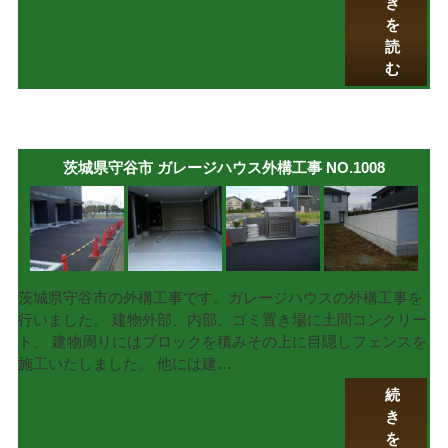
き
を
読
む
茨城県守谷市 ガレージハウス外構工事 NO.1008
茨城県守谷市の外構工事です。ガレージハウスの外構工事を
行いました。 建物外部、内部、ゴミ置き場に土間コンクリー
ト、 建物周りにはブロックを積みその上に目隠しフェンスを
施工いたしました。 他には建…
続
き
を