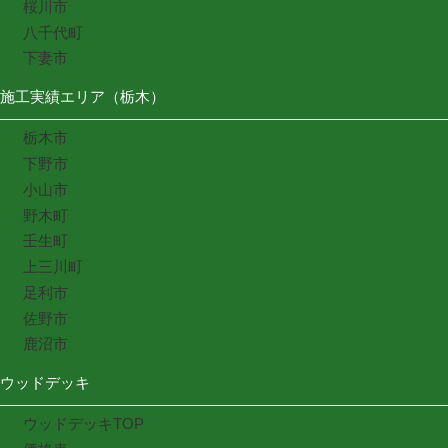
桜川市
八千代町
下妻市
施工実績エリア（栃木）
栃木市
下野市
小山市
野木町
壬生町
上三川町
足利市
佐野市
鹿沼市
ウッドデッキ
ウッドデッキTOP