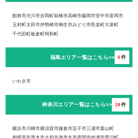
館林市
渋川市
吉岡町
前橋市
高崎市
藤岡市
安中市
富岡市
玉村町
太田市
伊勢崎市
桐生市
みどり市
邑楽町
大泉町
千代田町
板倉町
明和町
福島エリア一覧はこちら>>
6
件
いわき市
神奈川エリア一覧はこちら>>
20
件
横浜市
川崎市
横須賀市
鎌倉市
逗子市
三浦市
葉山町
相模原市
厚木市
大和市
海老名市
座間市
綾瀬市
愛川町