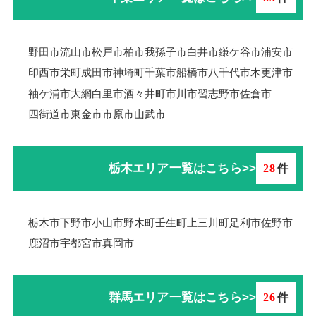
野田市
流山市
松戸市
柏市
我孫子市
白井市
鎌ケ谷市
浦安市
印西市
栄町
成田市
神埼町
千葉市
船橋市
八千代市
木更津市
袖ケ浦市
大網白里市
酒々井町
市川市
習志野市
佐倉市
四街道市
東金市
市原市
山武市
栃木エリア一覧はこちら>>
28
件
栃木市
下野市
小山市
野木町
壬生町
上三川町
足利市
佐野市
鹿沼市
宇都宮市
真岡市
群馬エリア一覧はこちら>>
26
件