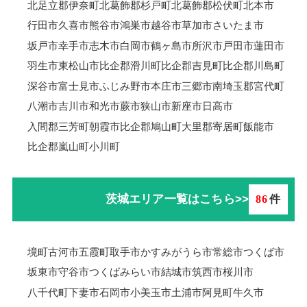
北足立郡伊奈町
北葛飾郡杉戸町
北葛飾郡松伏町
北本市
行田市
久喜市
熊谷市
鴻巣市
越谷市
草加市
さいたま市
坂戸市
幸手市
志木市
白岡市
鶴ヶ島市
所沢市
戸田市
蓮田市
羽生市
東松山市
比企郡滑川町
比企郡吉見町
比企郡川島町
深谷市
富士見市
ふじみ野市
本庄市
三郷市
南埼玉郡宮代町
八潮市
吉川市
和光市
蕨市
狭山市
新座市
日高市
入間郡三芳町
朝霞市
比企郡鳩山町
大里郡寄居町
飯能市
比企郡嵐山町
小川町
茨城エリア一覧はこちら>>
86
件
境町
古河市
五霞町
取手市
かすみがうら市
常総市
つくば市
坂東市
守谷市
つくばみらい市
結城市
筑西市
桜川市
八千代町
下妻市
石岡市
小美玉市
土浦市
阿見町
牛久市