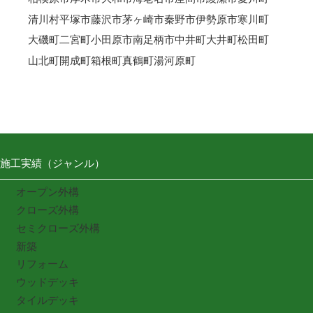
清川村
平塚市
藤沢市
茅ヶ崎市
秦野市
伊勢原市
寒川町
大磯町
二宮町
小田原市
南足柄市
中井町
大井町
松田町
山北町
開成町
箱根町
真鶴町
湯河原町
施工実績（ジャンル）
オープン外構
クローズ外構
セミクローズ外構
新築
リフォーム
ウッドデッキ
タイルデッキ