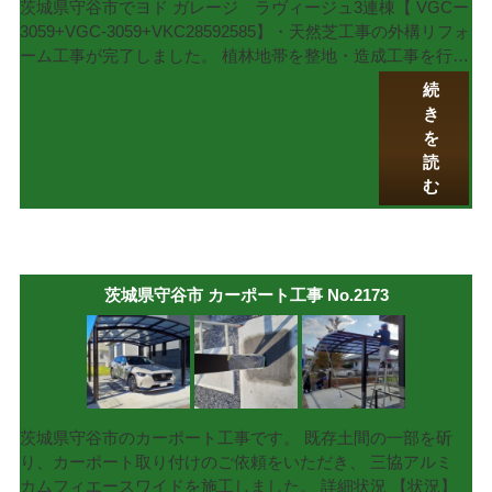
茨城県守谷市でヨド ガレージ ラヴィージュ3連棟【 VGCー
3059+VGC-3059+VKC28592585】・天然芝工事の外構リフォ
ーム工事が完了しました。 植林地帯を整地・造成工事を行…
続
き
を
読
む
茨城県守谷市 カーポート工事 No.2173
茨城県守谷市のカーポート工事です。 既存土間の一部を斫
り、カーポート取り付けのご依頼をいただき、 三協アルミ
カムフィエースワイドを施工しました。 詳細状況 【状況】