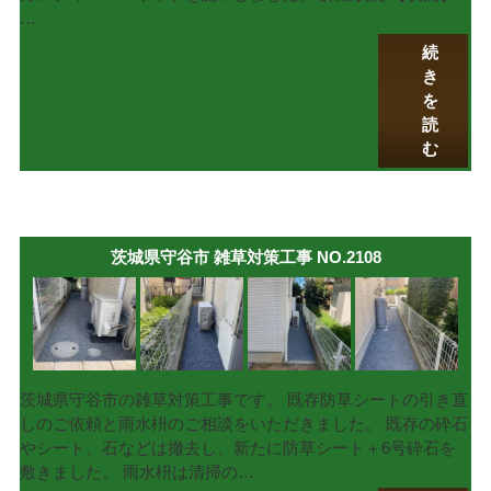
…
続
き
を
読
む
茨城県守谷市 雑草対策工事 NO.2108
茨城県守谷市の雑草対策工事です。 既存防草シートの引き直
しのご依頼と雨水枡のご相談をいただきました。 既存の砕石
やシート、石などは撤去し、新たに防草シート＋6号砕石を
敷きました。 雨水枡は清掃の…