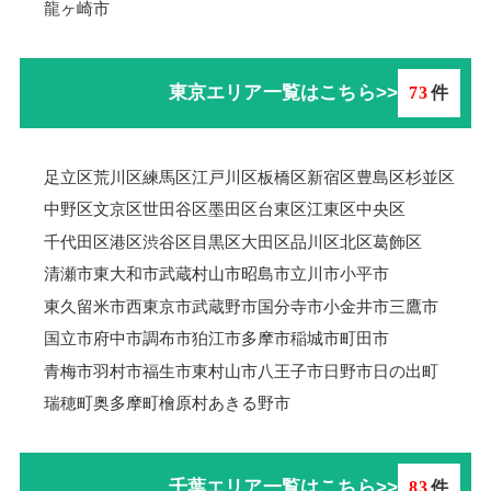
龍ヶ崎市
東京エリア一覧はこちら>>
73
件
足立区
荒川区
練馬区
江戸川区
板橋区
新宿区
豊島区
杉並区
中野区
文京区
世田谷区
墨田区
台東区
江東区
中央区
千代田区
港区
渋谷区
目黒区
大田区
品川区
北区
葛飾区
清瀬市
東大和市
武蔵村山市
昭島市
立川市
小平市
東久留米市
西東京市
武蔵野市
国分寺市
小金井市
三鷹市
国立市
府中市
調布市
狛江市
多摩市
稲城市
町田市
青梅市羽村市
福生市
東村山市
八王子市
日野市
日の出町
瑞穂町
奥多摩町
檜原村
あきる野市
千葉エリア一覧はこちら>>
83
件