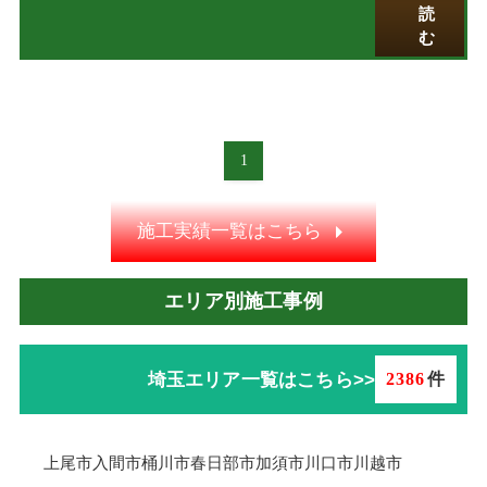
読
む
1
施工実績一覧はこちら
エリア別施工事例
埼玉エリア一覧はこちら>>
2386
件
上尾市
入間市
桶川市
春日部市
加須市
川口市
川越市