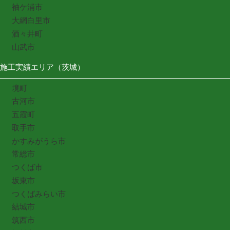
袖ケ浦市
大網白里市
酒々井町
山武市
施工実績エリア（茨城）
境町
古河市
五霞町
取手市
かすみがうら市
常総市
つくば市
坂東市
つくばみらい市
結城市
筑西市