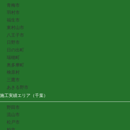
青梅市
羽村市
福生市
東村山市
八王子市
日野市
日の出町
瑞穂町
奥多摩町
檜原村
三鷹市
あきる野市
施工実績エリア（千葉）
野田市
流山市
松戸市
柏市