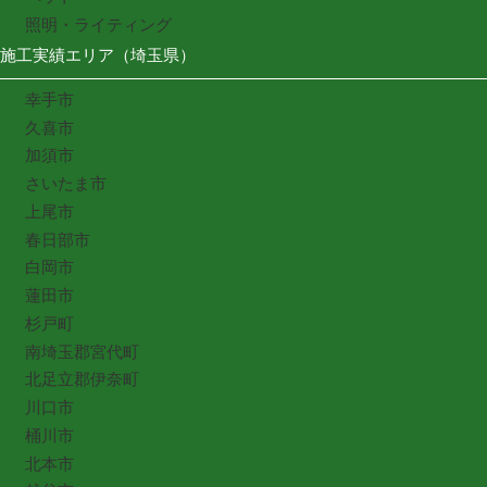
照明・ライティング
施工実績エリア（埼玉県）
幸手市
久喜市
加須市
さいたま市
上尾市
春日部市
白岡市
蓮田市
杉戸町
南埼玉郡宮代町
北足立郡伊奈町
川口市
桶川市
北本市