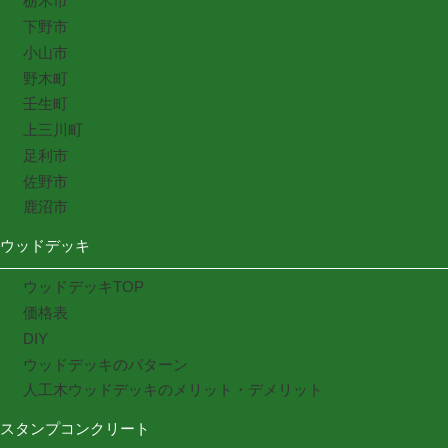
栃木市
下野市
小山市
野木町
壬生町
上三川町
足利市
佐野市
鹿沼市
ウッドデッキ
ウッドデッキTOP
価格表
DIY
ウッドデッキのパターン
人工木ウッドデッキのメリット・デメリット
スタンプコンクリート