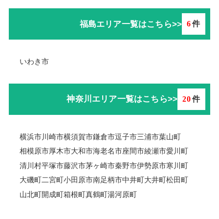
福島エリア一覧はこちら>>
6
件
いわき市
神奈川エリア一覧はこちら>>
20
件
横浜市
川崎市
横須賀市
鎌倉市
逗子市
三浦市
葉山町
相模原市
厚木市
大和市
海老名市
座間市
綾瀬市
愛川町
清川村
平塚市
藤沢市
茅ヶ崎市
秦野市
伊勢原市
寒川町
大磯町
二宮町
小田原市
南足柄市
中井町
大井町
松田町
山北町
開成町
箱根町
真鶴町
湯河原町