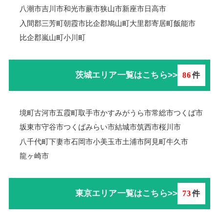
八潮市
吉川市
和光市
蕨市
狭山市
新座市
日高市
入間郡三芳町
朝霞市
比企郡鳩山町
大里郡寄居町
飯能市
比企郡嵐山町
小川町
茨城エリア一覧はこちら>>
86
件
境町
古河市
五霞町
取手市
かすみがうら市
常総市
つくば市
坂東市
守谷市
つくばみらい市
結城市
筑西市
桜川市
八千代町
下妻市
石岡市
小美玉市
土浦市
阿見町
牛久市
龍ヶ崎市
東京エリア一覧はこちら>>
73
件