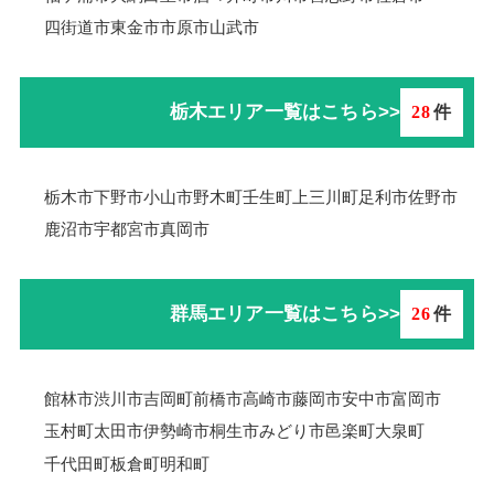
四街道市
東金市
市原市
山武市
栃木エリア一覧はこちら>>
28
件
栃木市
下野市
小山市
野木町
壬生町
上三川町
足利市
佐野市
鹿沼市
宇都宮市
真岡市
群馬エリア一覧はこちら>>
26
件
館林市
渋川市
吉岡町
前橋市
高崎市
藤岡市
安中市
富岡市
玉村町
太田市
伊勢崎市
桐生市
みどり市
邑楽町
大泉町
千代田町
板倉町
明和町