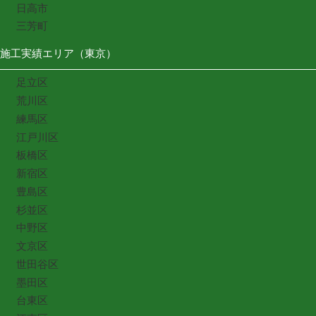
日高市
三芳町
施工実績エリア（東京）
足立区
荒川区
練馬区
江戸川区
板橋区
新宿区
豊島区
杉並区
中野区
文京区
世田谷区
墨田区
台東区