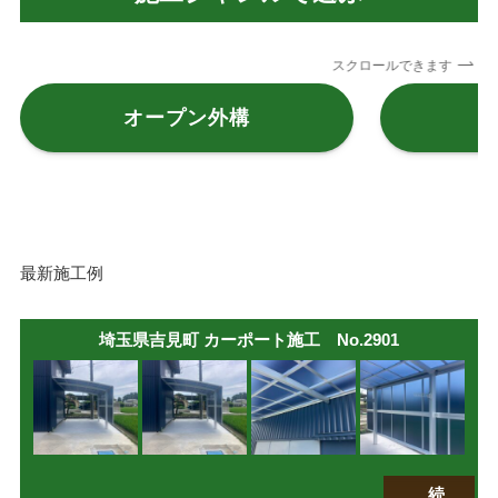
スクロールできます
オープン外構
最新施工例
埼玉県吉見町 カーポート施工 No.2901
続