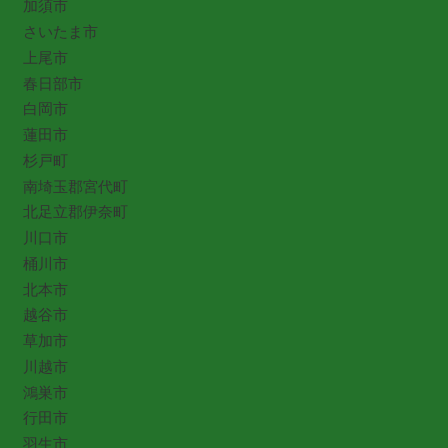
加須市
さいたま市
上尾市
春日部市
白岡市
蓮田市
杉戸町
南埼玉郡宮代町
北足立郡伊奈町
川口市
桶川市
北本市
越谷市
草加市
川越市
鴻巣市
行田市
羽生市