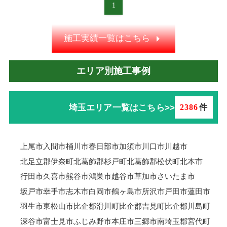
1
施工実績一覧はこちら
エリア別施工事例
埼玉エリア一覧はこちら>>
2386
件
上尾市
入間市
桶川市
春日部市
加須市
川口市
川越市
北足立郡伊奈町
北葛飾郡杉戸町
北葛飾郡松伏町
北本市
行田市
久喜市
熊谷市
鴻巣市
越谷市
草加市
さいたま市
坂戸市
幸手市
志木市
白岡市
鶴ヶ島市
所沢市
戸田市
蓮田市
羽生市
東松山市
比企郡滑川町
比企郡吉見町
比企郡川島町
深谷市
富士見市
ふじみ野市
本庄市
三郷市
南埼玉郡宮代町