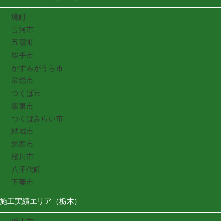
境町
古河市
五霞町
取手市
かすみがうら市
常総市
つくば市
坂東市
つくばみらい市
結城市
筑西市
桜川市
八千代町
下妻市
施工実績エリア（栃木）