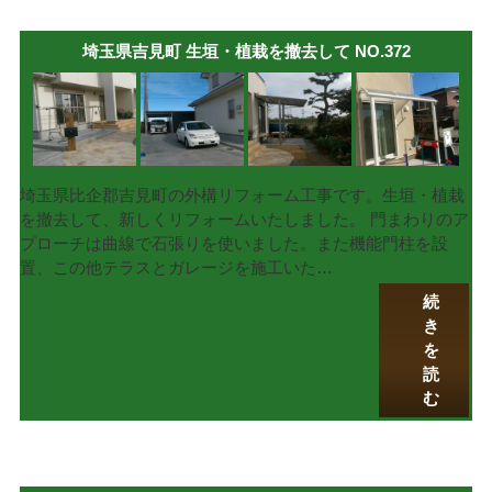
埼玉県吉見町 生垣・植栽を撤去して NO.372
埼玉県比企郡吉見町の外構リフォーム工事です。生垣・植栽
を撤去して、新しくリフォームいたしました。 門まわりのア
プローチは曲線で石張りを使いました。また機能門柱を設
置、この他テラスとガレージを施工いた…
続
き
を
読
む