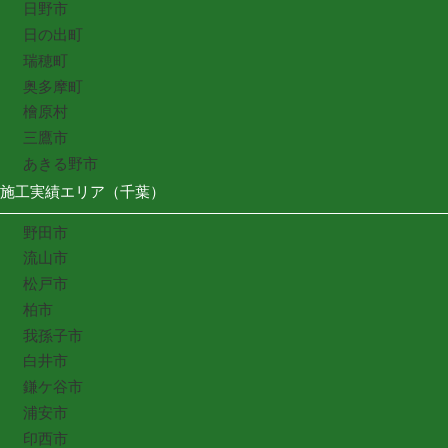
日野市
日の出町
瑞穂町
奥多摩町
檜原村
三鷹市
あきる野市
施工実績エリア（千葉）
野田市
流山市
松戸市
柏市
我孫子市
白井市
鎌ケ谷市
浦安市
印西市