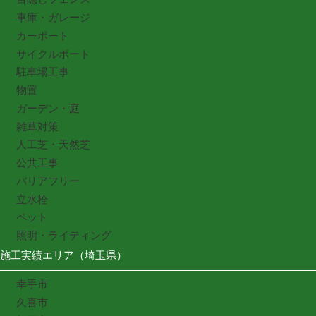
車庫・ガレージ
カーポート
サイクルポート
駐車場工事
物置
ガーデン・庭
雑草対策
人工芝・天然芝
公共工事
バリアフリー
立水栓
ペット
照明・ライティング
施工実績エリア（埼玉県）
幸手市
久喜市