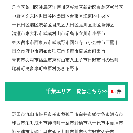
足立区
荒川区
練馬区
江戸川区
板橋区
新宿区
豊島区
杉並区
中野区
文京区
世田谷区
墨田区
台東区
江東区
中央区
千代田区
港区
渋谷区
目黒区
大田区
品川区
北区
葛飾区
清瀬市
東大和市
武蔵村山市
昭島市
立川市
小平市
東久留米市
西東京市
武蔵野市
国分寺市
小金井市
三鷹市
国立市
府中市
調布市
狛江市
多摩市
稲城市
町田市
青梅市羽村市
福生市
東村山市
八王子市
日野市
日の出町
瑞穂町
奥多摩町
檜原村
あきる野市
千葉エリア一覧はこちら>>
83
件
野田市
流山市
松戸市
柏市
我孫子市
白井市
鎌ケ谷市
浦安市
印西市
栄町
成田市
神埼町
千葉市
船橋市
八千代市
木更津市
袖ケ浦市
大網白里市
酒々井町
市川市
習志野市
佐倉市