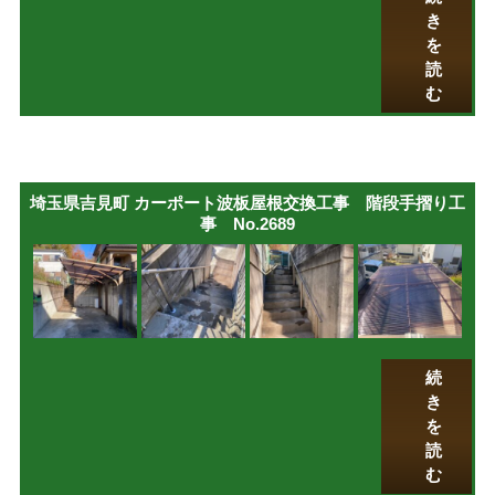
き
を
読
む
埼玉県吉見町 カーポート波板屋根交換工事 階段手摺り工
事 No.2689
続
き
を
読
む