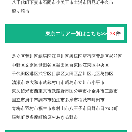
八千代町
下妻市
石岡市
小美玉市
土浦市
阿見町
牛久市
龍ヶ崎市
東京エリア一覧はこちら>>
73
件
足立区
荒川区
練馬区
江戸川区
板橋区
新宿区
豊島区
杉並区
中野区
文京区
世田谷区
墨田区
台東区
江東区
中央区
千代田区
港区
渋谷区
目黒区
大田区
品川区
北区
葛飾区
清瀬市
東大和市
武蔵村山市
昭島市
立川市
小平市
東久留米市
西東京市
武蔵野市
国分寺市
小金井市
三鷹市
国立市
府中市
調布市
狛江市
多摩市
稲城市
町田市
青梅市羽村市
福生市
東村山市
八王子市
日野市
日の出町
瑞穂町
奥多摩町
檜原村
あきる野市