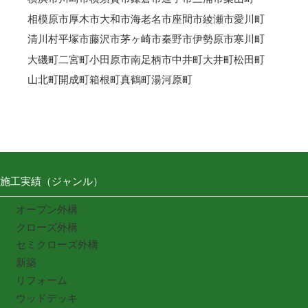
相模原市
厚木市
大和市
海老名市
座間市
綾瀬市
愛川町
清川村
平塚市
藤沢市
茅ヶ崎市
秦野市
伊勢原市
寒川町
大磯町
二宮町
小田原市
南足柄市
中井町
大井町
松田町
山北町
開成町
箱根町
真鶴町
湯河原町
施工実績（ジャンル）
オープン外構
クローズ外構
セミクローズ外構
新築
リフォーム
ウッドデッキ