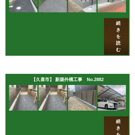
続
き
を
読
む
【久喜市】 新築外構工事 No.2882
続
き
を