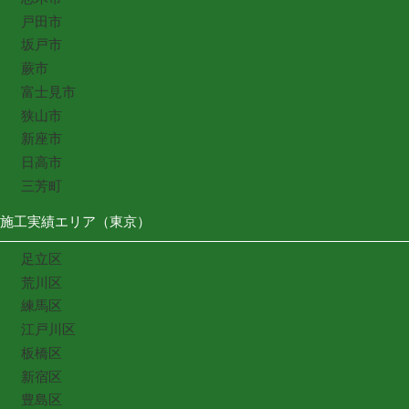
戸田市
坂戸市
蕨市
富士見市
狭山市
新座市
日高市
三芳町
施工実績エリア（東京）
足立区
荒川区
練馬区
江戸川区
板橋区
新宿区
豊島区