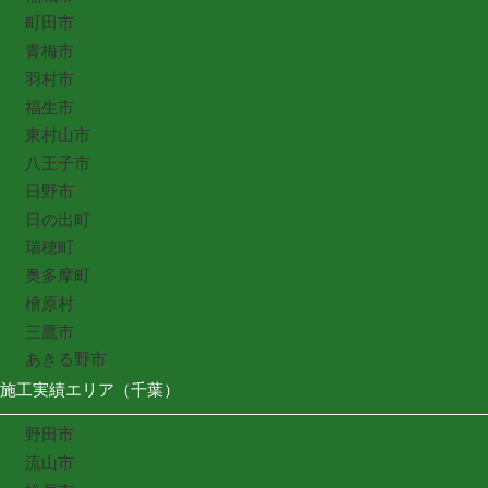
町田市
青梅市
羽村市
福生市
東村山市
八王子市
日野市
日の出町
瑞穂町
奥多摩町
檜原村
三鷹市
あきる野市
施工実績エリア（千葉）
野田市
流山市