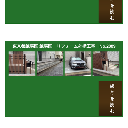
を
読
む
東京都練馬区 練馬区 リフォーム外構工事 No.2889
続
き
を
読
む