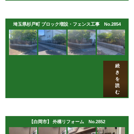
埼玉県杉戸町 ブロック増設・フェンス工事 No.2854
続
き
を
読
む
【白岡市】 外構リフォーム No.2852