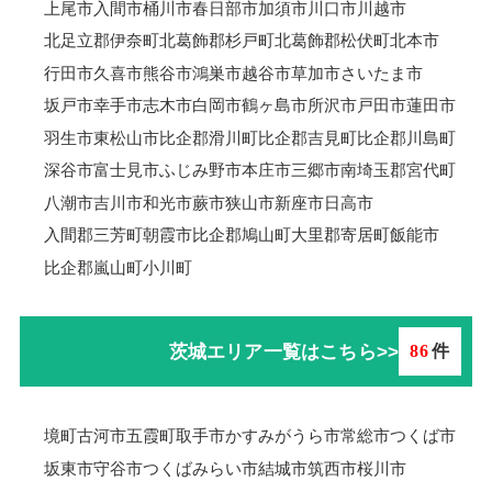
上尾市
入間市
桶川市
春日部市
加須市
川口市
川越市
北足立郡伊奈町
北葛飾郡杉戸町
北葛飾郡松伏町
北本市
行田市
久喜市
熊谷市
鴻巣市
越谷市
草加市
さいたま市
坂戸市
幸手市
志木市
白岡市
鶴ヶ島市
所沢市
戸田市
蓮田市
羽生市
東松山市
比企郡滑川町
比企郡吉見町
比企郡川島町
深谷市
富士見市
ふじみ野市
本庄市
三郷市
南埼玉郡宮代町
八潮市
吉川市
和光市
蕨市
狭山市
新座市
日高市
入間郡三芳町
朝霞市
比企郡鳩山町
大里郡寄居町
飯能市
比企郡嵐山町
小川町
茨城エリア一覧はこちら>>
86
件
境町
古河市
五霞町
取手市
かすみがうら市
常総市
つくば市
坂東市
守谷市
つくばみらい市
結城市
筑西市
桜川市