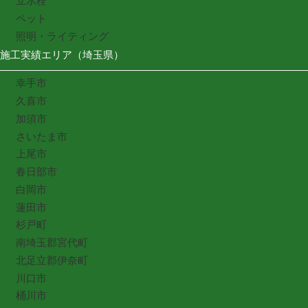
立水栓
ペット
照明・ライティング
施工実績エリア（埼玉県）
幸手市
久喜市
加須市
さいたま市
上尾市
春日部市
白岡市
蓮田市
杉戸町
南埼玉郡宮代町
北足立郡伊奈町
川口市
桶川市