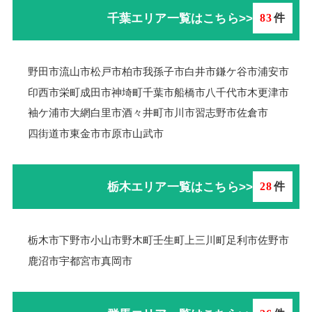
千葉エリア一覧はこちら>>
83
件
野田市
流山市
松戸市
柏市
我孫子市
白井市
鎌ケ谷市
浦安市
印西市
栄町
成田市
神埼町
千葉市
船橋市
八千代市
木更津市
袖ケ浦市
大網白里市
酒々井町
市川市
習志野市
佐倉市
四街道市
東金市
市原市
山武市
栃木エリア一覧はこちら>>
28
件
栃木市
下野市
小山市
野木町
壬生町
上三川町
足利市
佐野市
鹿沼市
宇都宮市
真岡市