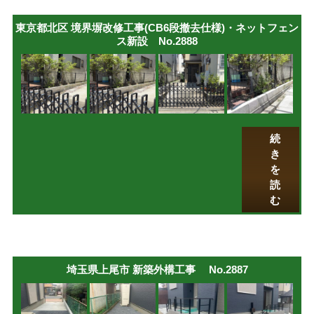
東京都北区 境界塀改修工事(CB6段撤去仕様)・ネットフェン
ス新設 No.2888
続
き
を
読
む
埼玉県上尾市 新築外構工事 No.2887