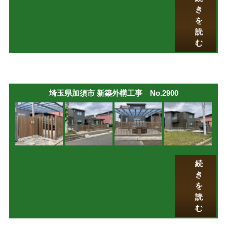
き
を
読
む
埼玉県加須市 新築外構工事 No.2900
続
き
を
読
む