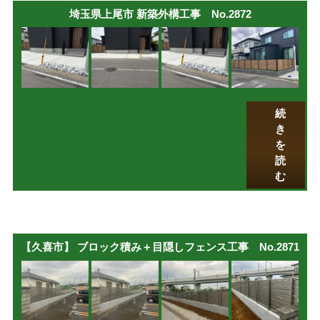
埼玉県上尾市 新築外構工事 No.2872
続
き
を
読
む
【久喜市】 ブロック積み＋目隠しフェンス工事 No.2871