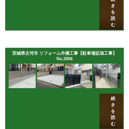
き
を
読
む
茨城県古河市 リフォーム外構工事【駐車場拡張工事】
No.2856
続
き
を
読
む