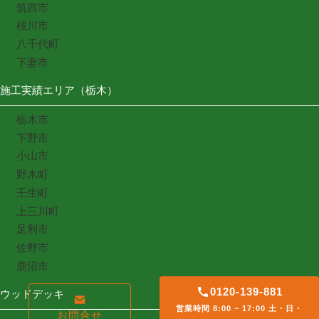
筑西市
桜川市
八千代町
下妻市
施工実績エリア（栃木）
栃木市
下野市
小山市
野木町
壬生町
上三川町
足利市
佐野市
鹿沼市
0120-139-881
ウッドデッキ
営業時間 8:00 ~ 17:00 土・日・
お問合せ