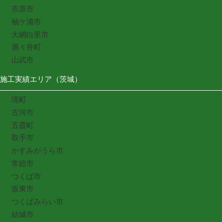
市原市
袖ケ浦市
大網白里市
酒々井町
山武市
施工実績エリア（茨城）
境町
古河市
五霞町
取手市
かすみがうら市
常総市
つくば市
坂東市
つくばみらい市
結城市