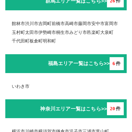
群馬エリア一覧はこちら>>
26
件
館林市
渋川市
吉岡町
前橋市
高崎市
藤岡市
安中市
富岡市
玉村町
太田市
伊勢崎市
桐生市
みどり市
邑楽町
大泉町
千代田町
板倉町
明和町
福島エリア一覧はこちら>>
6
件
いわき市
神奈川エリア一覧はこちら>>
20
件
横浜市
川崎市
横須賀市
鎌倉市
逗子市
三浦市
葉山町