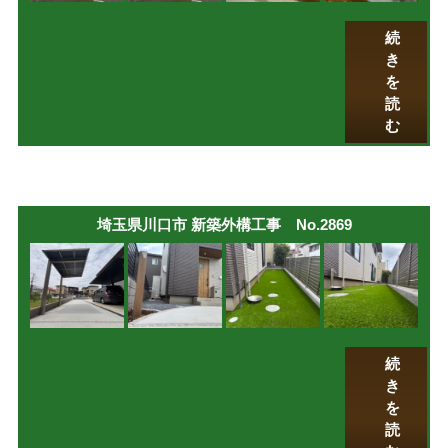
続
き
を
読
む
埼玉県川口市 新築外構工事 No.2869
続
き
を
読