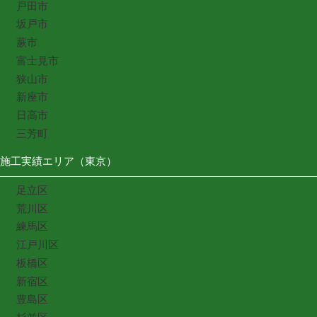
戸田市
坂戸市
蕨市
富士見市
狭山市
新座市
日高市
三芳町
施工実績エリア（東京）
足立区
荒川区
練馬区
江戸川区
板橋区
新宿区
豊島区