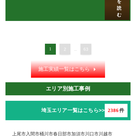
を
読
む
1
2
63
...
施工実績一覧はこちら
エリア別施工事例
埼玉エリア一覧はこちら>>
2386
件
上尾市
入間市
桶川市
春日部市
加須市
川口市
川越市