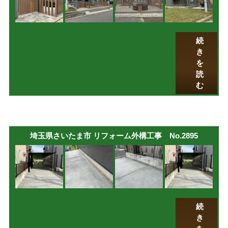
続
き
を
読
む
埼玉県さいたま市 リフォーム外構工事 No.2895
続
き