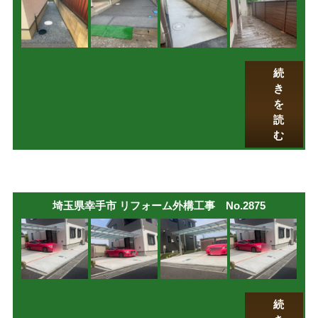
続
き
を
読
む
埼玉県幸手市 リフォーム外構工事 No.2875
続