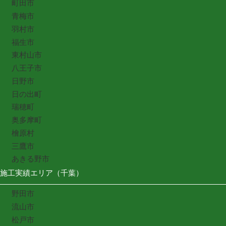
町田市
青梅市
羽村市
福生市
東村山市
八王子市
日野市
日の出町
瑞穂町
奥多摩町
檜原村
三鷹市
あきる野市
施工実績エリア（千葉）
野田市
流山市
松戸市