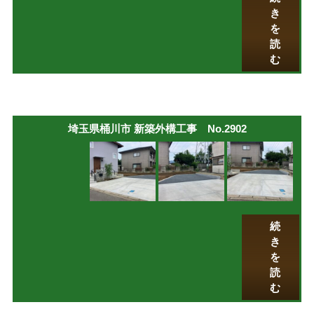
き
を
読
む
埼玉県桶川市 新築外構工事 No.2902
続
き
を
読
む