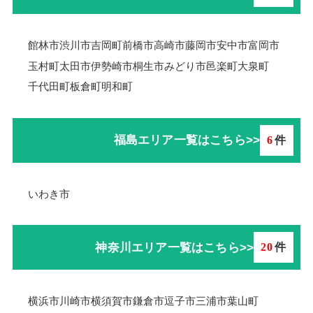
館林市
渋川市
吉岡町
前橋市
高崎市
藤岡市
安中市
富岡市
玉村町
太田市
伊勢崎市
桐生市
みどり市
邑楽町
大泉町
千代田町
板倉町
明和町
福島エリア一覧はこちら>>
6
件
いわき市
神奈川エリア一覧はこちら>>
20
件
横浜市
川崎市
横須賀市
鎌倉市
逗子市
三浦市
葉山町