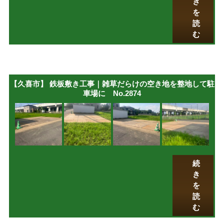
き
を
読
む
【久喜市】 鉄板敷き工事｜雑草だらけの空き地を整地して駐
車場に No.2874
続
き
を
読
む