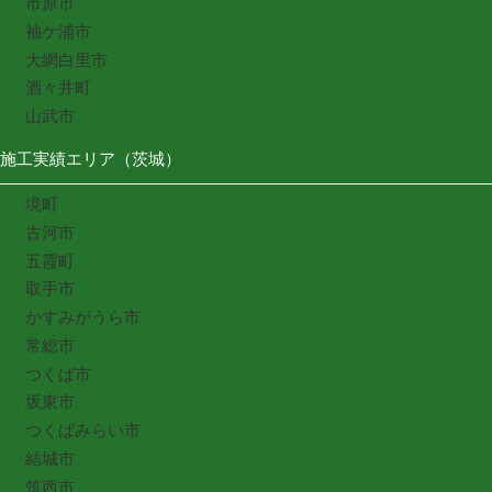
市原市
袖ケ浦市
大網白里市
酒々井町
山武市
施工実績エリア（茨城）
境町
古河市
五霞町
取手市
かすみがうら市
常総市
つくば市
坂東市
つくばみらい市
結城市
筑西市