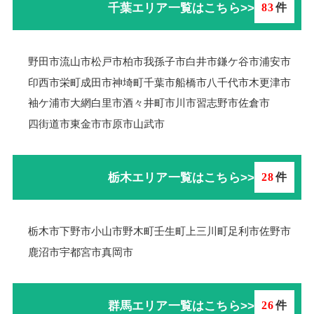
千葉エリア一覧はこちら>>
83
件
野田市
流山市
松戸市
柏市
我孫子市
白井市
鎌ケ谷市
浦安市
印西市
栄町
成田市
神埼町
千葉市
船橋市
八千代市
木更津市
袖ケ浦市
大網白里市
酒々井町
市川市
習志野市
佐倉市
四街道市
東金市
市原市
山武市
栃木エリア一覧はこちら>>
28
件
栃木市
下野市
小山市
野木町
壬生町
上三川町
足利市
佐野市
鹿沼市
宇都宮市
真岡市
群馬エリア一覧はこちら>>
26
件