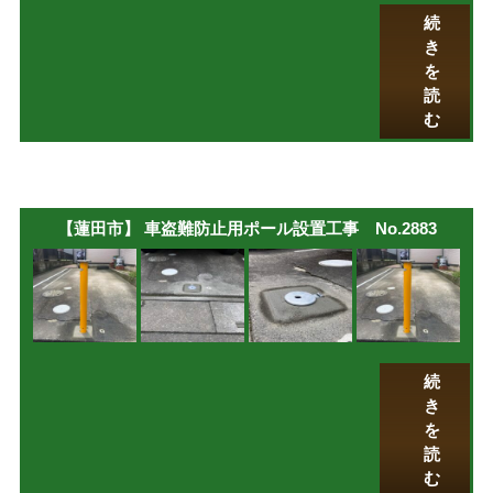
続
き
を
読
む
【蓮田市】 車盗難防止用ポール設置工事 No.2883
続
き
を
読
む