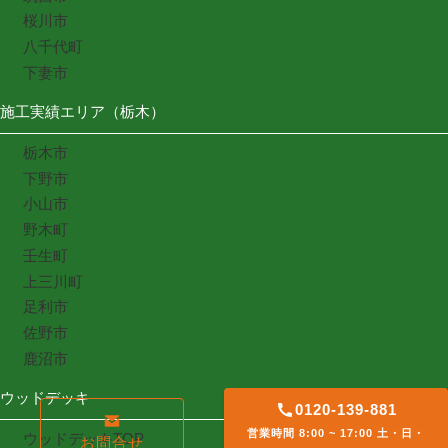
桜川市
八千代町
下妻市
施工実績エリア（栃木）
栃木市
下野市
小山市
野木町
壬生町
上三川町
足利市
佐野市
鹿沼市
ウッドデッキ
0120-139-881
営業時間 8:00 ~ 17:00 土・日・
ウッドデッキTOP
お問合せ