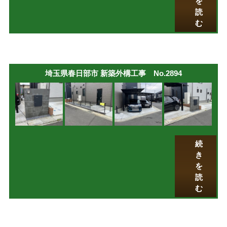
を
読
む
埼玉県春日部市 新築外構工事 No.2894
続
き
を
読
む