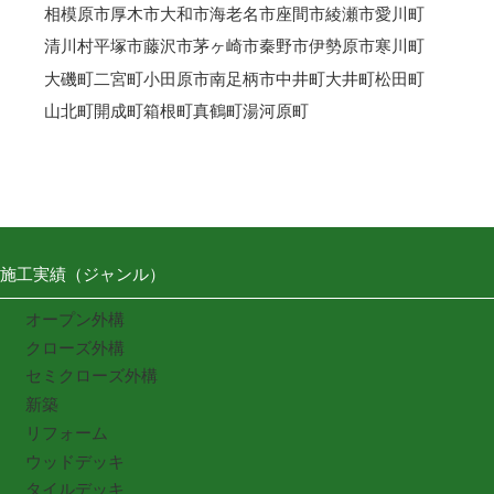
相模原市
厚木市
大和市
海老名市
座間市
綾瀬市
愛川町
清川村
平塚市
藤沢市
茅ヶ崎市
秦野市
伊勢原市
寒川町
大磯町
二宮町
小田原市
南足柄市
中井町
大井町
松田町
山北町
開成町
箱根町
真鶴町
湯河原町
施工実績（ジャンル）
オープン外構
クローズ外構
セミクローズ外構
新築
リフォーム
ウッドデッキ
タイルデッキ