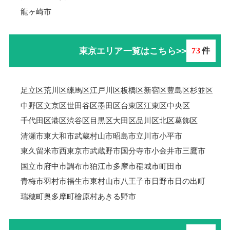
龍ヶ崎市
東京エリア一覧はこちら>>
73
件
足立区
荒川区
練馬区
江戸川区
板橋区
新宿区
豊島区
杉並区
中野区
文京区
世田谷区
墨田区
台東区
江東区
中央区
千代田区
港区
渋谷区
目黒区
大田区
品川区
北区
葛飾区
清瀬市
東大和市
武蔵村山市
昭島市
立川市
小平市
東久留米市
西東京市
武蔵野市
国分寺市
小金井市
三鷹市
国立市
府中市
調布市
狛江市
多摩市
稲城市
町田市
青梅市羽村市
福生市
東村山市
八王子市
日野市
日の出町
瑞穂町
奥多摩町
檜原村
あきる野市