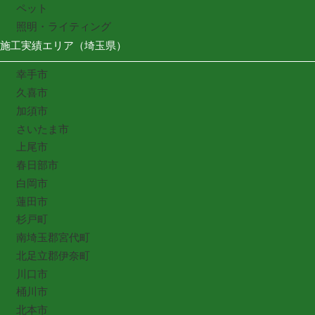
ペット
照明・ライティング
施工実績エリア（埼玉県）
幸手市
久喜市
加須市
さいたま市
上尾市
春日部市
白岡市
蓮田市
杉戸町
南埼玉郡宮代町
北足立郡伊奈町
川口市
桶川市
北本市