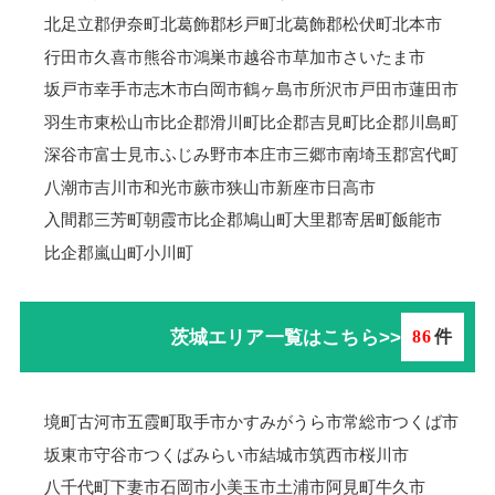
北足立郡伊奈町
北葛飾郡杉戸町
北葛飾郡松伏町
北本市
行田市
久喜市
熊谷市
鴻巣市
越谷市
草加市
さいたま市
坂戸市
幸手市
志木市
白岡市
鶴ヶ島市
所沢市
戸田市
蓮田市
羽生市
東松山市
比企郡滑川町
比企郡吉見町
比企郡川島町
深谷市
富士見市
ふじみ野市
本庄市
三郷市
南埼玉郡宮代町
八潮市
吉川市
和光市
蕨市
狭山市
新座市
日高市
入間郡三芳町
朝霞市
比企郡鳩山町
大里郡寄居町
飯能市
比企郡嵐山町
小川町
茨城エリア一覧はこちら>>
86
件
境町
古河市
五霞町
取手市
かすみがうら市
常総市
つくば市
坂東市
守谷市
つくばみらい市
結城市
筑西市
桜川市
八千代町
下妻市
石岡市
小美玉市
土浦市
阿見町
牛久市