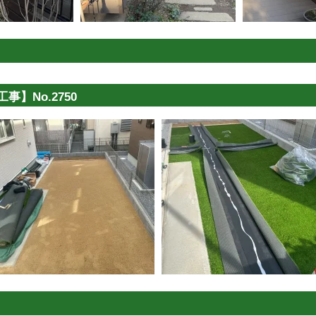
】No.2750