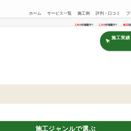
ホーム
サービス一覧
施工例
評判・口コミ
ブ
2,904
件掲載中!!
1,394
件掲載中!!
毎日
投
施工実績
施工ジャンルで選ぶ