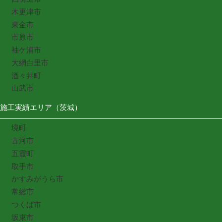
木更津市
東金市
市原市
袖ケ浦市
大網白里市
酒々井町
山武市
施工実績エリア（茨城）
境町
古河市
五霞町
取手市
かすみがうら市
常総市
つくば市
坂東市