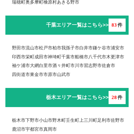
瑞穂町
奥多摩町
檜原村
あきる野市
千葉エリア一覧はこちら>>
83
件
野田市
流山市
松戸市
柏市
我孫子市
白井市
鎌ケ谷市
浦安市
印西市
栄町
成田市
神埼町
千葉市
船橋市
八千代市
木更津市
袖ケ浦市
大網白里市
酒々井町
市川市
習志野市
佐倉市
四街道市
東金市
市原市
山武市
栃木エリア一覧はこちら>>
28
件
栃木市
下野市
小山市
野木町
壬生町
上三川町
足利市
佐野市
鹿沼市
宇都宮市
真岡市