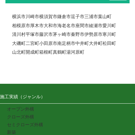
横浜市
川崎市
横須賀市
鎌倉市
逗子市
三浦市
葉山町
相模原市
厚木市
大和市
海老名市
座間市
綾瀬市
愛川町
清川村
平塚市
藤沢市
茅ヶ崎市
秦野市
伊勢原市
寒川町
大磯町
二宮町
小田原市
南足柄市
中井町
大井町
松田町
山北町
開成町
箱根町
真鶴町
湯河原町
施工実績（ジャンル）
オープン外構
クローズ外構
セミクローズ外構
新築