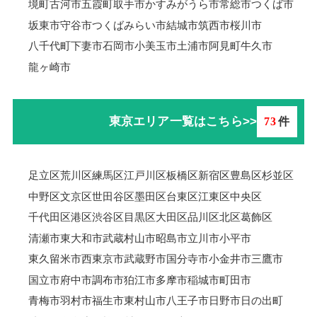
境町
古河市
五霞町
取手市
かすみがうら市
常総市
つくば市
坂東市
守谷市
つくばみらい市
結城市
筑西市
桜川市
八千代町
下妻市
石岡市
小美玉市
土浦市
阿見町
牛久市
龍ヶ崎市
東京エリア一覧はこちら>>
73
件
足立区
荒川区
練馬区
江戸川区
板橋区
新宿区
豊島区
杉並区
中野区
文京区
世田谷区
墨田区
台東区
江東区
中央区
千代田区
港区
渋谷区
目黒区
大田区
品川区
北区
葛飾区
清瀬市
東大和市
武蔵村山市
昭島市
立川市
小平市
東久留米市
西東京市
武蔵野市
国分寺市
小金井市
三鷹市
国立市
府中市
調布市
狛江市
多摩市
稲城市
町田市
青梅市羽村市
福生市
東村山市
八王子市
日野市
日の出町