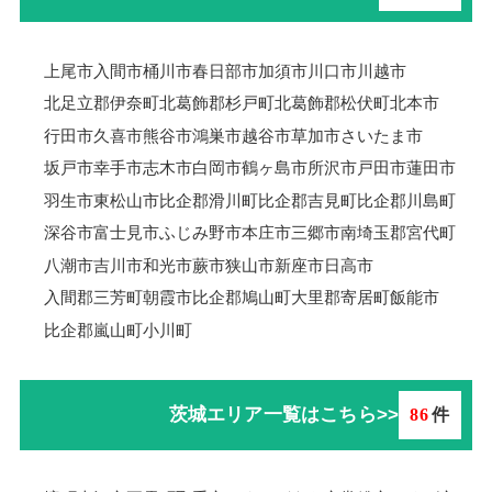
上尾市
入間市
桶川市
春日部市
加須市
川口市
川越市
北足立郡伊奈町
北葛飾郡杉戸町
北葛飾郡松伏町
北本市
行田市
久喜市
熊谷市
鴻巣市
越谷市
草加市
さいたま市
坂戸市
幸手市
志木市
白岡市
鶴ヶ島市
所沢市
戸田市
蓮田市
羽生市
東松山市
比企郡滑川町
比企郡吉見町
比企郡川島町
深谷市
富士見市
ふじみ野市
本庄市
三郷市
南埼玉郡宮代町
八潮市
吉川市
和光市
蕨市
狭山市
新座市
日高市
入間郡三芳町
朝霞市
比企郡鳩山町
大里郡寄居町
飯能市
比企郡嵐山町
小川町
茨城エリア一覧はこちら>>
86
件