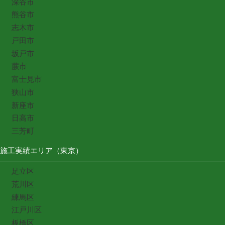
深谷市
熊谷市
志木市
戸田市
坂戸市
蕨市
富士見市
狭山市
新座市
日高市
三芳町
施工実績エリア（東京）
足立区
荒川区
練馬区
江戸川区
板橋区