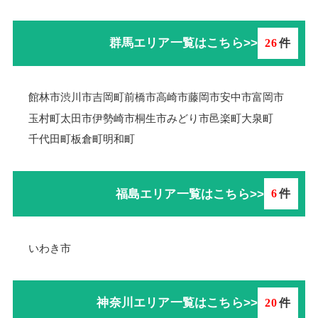
群馬エリア一覧はこちら>>
26
件
館林市
渋川市
吉岡町
前橋市
高崎市
藤岡市
安中市
富岡市
玉村町
太田市
伊勢崎市
桐生市
みどり市
邑楽町
大泉町
千代田町
板倉町
明和町
福島エリア一覧はこちら>>
6
件
いわき市
神奈川エリア一覧はこちら>>
20
件