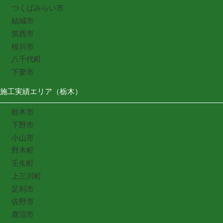
つくばみらい市
結城市
筑西市
桜川市
八千代町
下妻市
施工実績エリア（栃木）
栃木市
下野市
小山市
野木町
壬生町
上三川町
足利市
佐野市
鹿沼市