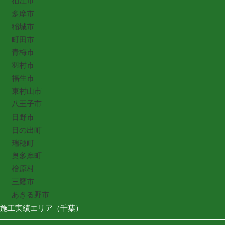
狛江市
多摩市
稲城市
町田市
青梅市
羽村市
福生市
東村山市
八王子市
日野市
日の出町
瑞穂町
奥多摩町
檜原村
三鷹市
あきる野市
施工実績エリア（千葉）