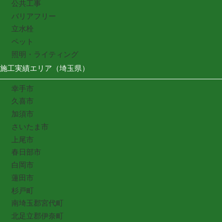
公共工事
バリアフリー
立水栓
ペット
照明・ライティング
施工実績エリア（埼玉県）
幸手市
久喜市
加須市
さいたま市
上尾市
春日部市
白岡市
蓮田市
杉戸町
南埼玉郡宮代町
北足立郡伊奈町