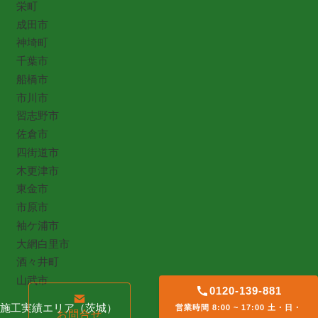
栄町
成田市
神埼町
千葉市
船橋市
市川市
習志野市
佐倉市
四街道市
木更津市
東金市
市原市
袖ケ浦市
大網白里市
酒々井町
山武市
0120-139-881
施工実績エリア（茨城）
営業時間 8:00 ~ 17:00 土・日・
お問合せ