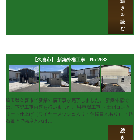
続
き
を
読
む
【久喜市】 新築外構工事 No.2633
埼玉県久喜市で新築外構工事が完了しました。 新築外構で
は、下記工事内容を行いました。 駐車場工事 ・土間コンク
リート仕上げ（ワイヤーメッシュ入り・伸縮目地あり） ・砕
石敷きで強度と水は…
続
き