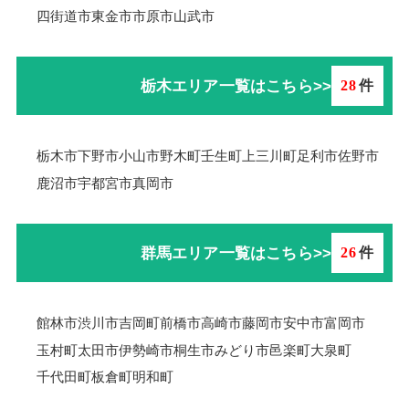
四街道市
東金市
市原市
山武市
栃木エリア一覧はこちら>>
28
件
栃木市
下野市
小山市
野木町
壬生町
上三川町
足利市
佐野市
鹿沼市
宇都宮市
真岡市
群馬エリア一覧はこちら>>
26
件
館林市
渋川市
吉岡町
前橋市
高崎市
藤岡市
安中市
富岡市
玉村町
太田市
伊勢崎市
桐生市
みどり市
邑楽町
大泉町
千代田町
板倉町
明和町