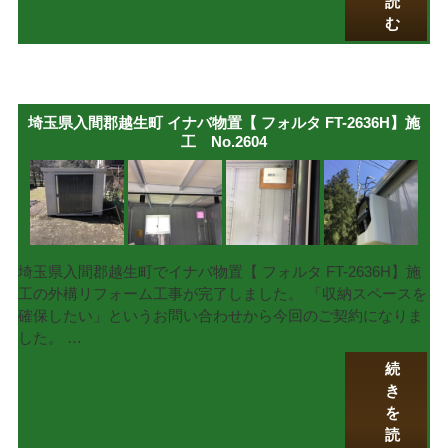
読
む
埼玉県入間郡越生町 イナバ物置【 フォルタ FT-2636H】施
工 No.2604
埼玉県入間郡越生町でイナバ物置【 フォルタ FT-2636H】施
工の外構リフォーム工事が完了しました。 「収納スペースを
確保したい」というお問い合わせから今回のご契約になりま
した。 …
続
き
を
読