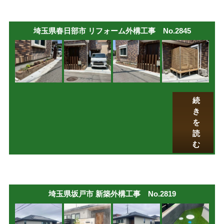
埼玉県春日部市 リフォーム外構工事 No.2845
続
き
を
読
む
埼玉県坂戸市 新築外構工事 No.2819