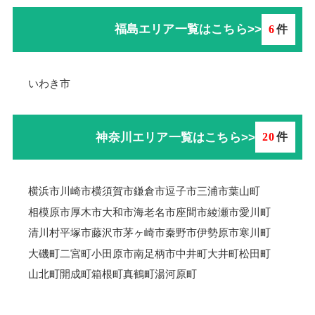
福島エリア一覧はこちら>>
6
件
いわき市
神奈川エリア一覧はこちら>>
20
件
横浜市
川崎市
横須賀市
鎌倉市
逗子市
三浦市
葉山町
相模原市
厚木市
大和市
海老名市
座間市
綾瀬市
愛川町
清川村
平塚市
藤沢市
茅ヶ崎市
秦野市
伊勢原市
寒川町
大磯町
二宮町
小田原市
南足柄市
中井町
大井町
松田町
山北町
開成町
箱根町
真鶴町
湯河原町