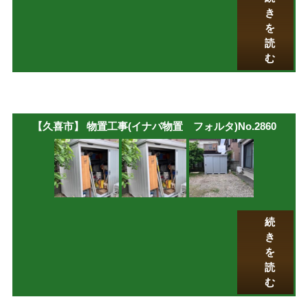
き
を
読
む
【久喜市】 物置工事(イナバ物置 フォルタ)No.2860
続
き
を
読
む