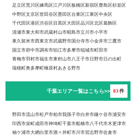
足立区
荒川区
練馬区
江戸川区
板橋区
新宿区
豊島区
杉並区
中野区
文京区
世田谷区
墨田区
台東区
江東区
中央区
千代田区
港区
渋谷区
目黒区
大田区
品川区
北区
葛飾区
清瀬市
東大和市
武蔵村山市
昭島市
立川市
小平市
東久留米市
西東京市
武蔵野市
国分寺市
小金井市
三鷹市
国立市
府中市
調布市
狛江市
多摩市
稲城市
町田市
青梅市羽村市
福生市
東村山市
八王子市
日野市
日の出町
瑞穂町
奥多摩町
檜原村
あきる野市
千葉エリア一覧はこちら>>
83
件
野田市
流山市
松戸市
柏市
我孫子市
白井市
鎌ケ谷市
浦安市
印西市
栄町
成田市
神埼町
千葉市
船橋市
八千代市
木更津市
袖ケ浦市
大網白里市
酒々井町
市川市
習志野市
佐倉市