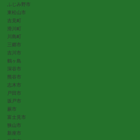
ふじみ野市
東松山市
吉見町
滑川町
川島町
三郷市
吉川市
鶴ヶ島
深谷市
熊谷市
志木市
戸田市
坂戸市
蕨市
富士見市
狭山市
新座市