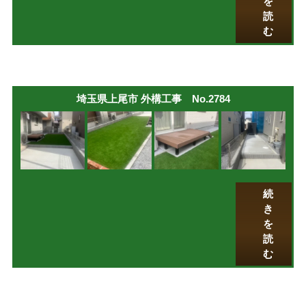
を
読
む
埼玉県上尾市 外構工事 No.2784
続
き
を
読
む