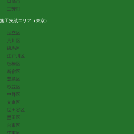
日高市
三芳町
施工実績エリア（東京）
足立区
荒川区
練馬区
江戸川区
板橋区
新宿区
豊島区
杉並区
中野区
文京区
世田谷区
墨田区
台東区
江東区