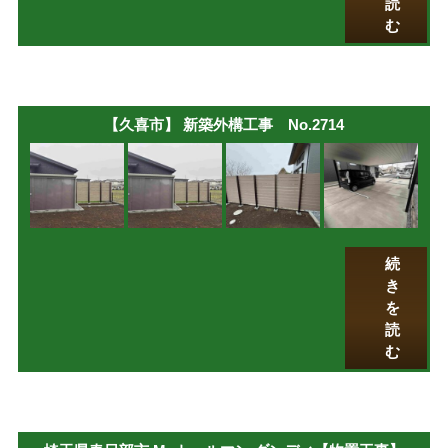
読
む
【久喜市】 新築外構工事 No.2714
続
き
を
読
む