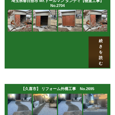
埼玉県春日部市 Mr.トールマン ダンディ【物置工事】
No.2704
続
き
を
読
む
【久喜市】 リフォーム外構工事 No.2695