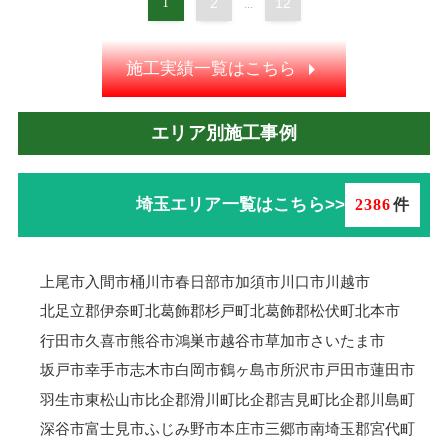
1
2
12
...
施工実績一覧はこちら
エリア別施工事例
埼玉エリア一覧はこちら>>
2386
件
上尾市
入間市
桶川市
春日部市
加須市
川口市
川越市
北足立郡伊奈町
北葛飾郡杉戸町
北葛飾郡松伏町
北本市
行田市
久喜市
熊谷市
鴻巣市
越谷市
草加市
さいたま市
坂戸市
幸手市
志木市
白岡市
鶴ヶ島市
所沢市
戸田市
蓮田市
羽生市
東松山市
比企郡滑川町
比企郡吉見町
比企郡川島町
深谷市
富士見市
ふじみ野市
本庄市
三郷市
南埼玉郡宮代町