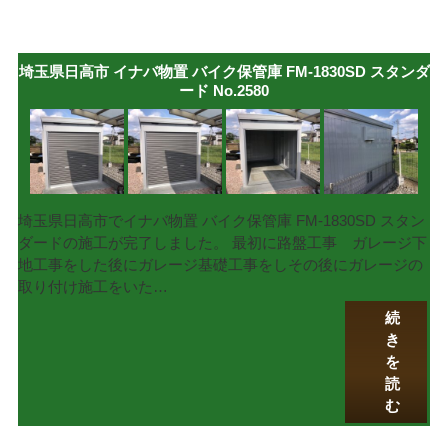
埼玉県日高市 イナバ物置 バイク保管庫 FM-1830SD スタンダ
ード No.2580
埼玉県日高市でイナバ物置 バイク保管庫 FM-1830SD スタン
ダードの施工が完了しました。 最初に路盤工事 ガレージ下
地工事をした後にガレージ基礎工事をしその後にガレージの
取り付け施工をいた…
続
き
を
読
む