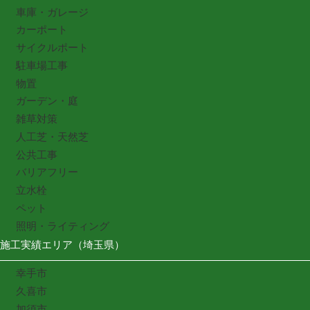
車庫・ガレージ
カーポート
サイクルポート
駐車場工事
物置
ガーデン・庭
雑草対策
人工芝・天然芝
公共工事
バリアフリー
立水栓
ペット
照明・ライティング
施工実績エリア（埼玉県）
幸手市
久喜市
加須市