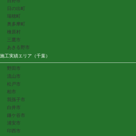
日野市
日の出町
瑞穂町
奥多摩町
檜原村
三鷹市
あきる野市
施工実績エリア（千葉）
野田市
流山市
松戸市
柏市
我孫子市
白井市
鎌ケ谷市
浦安市
印西市