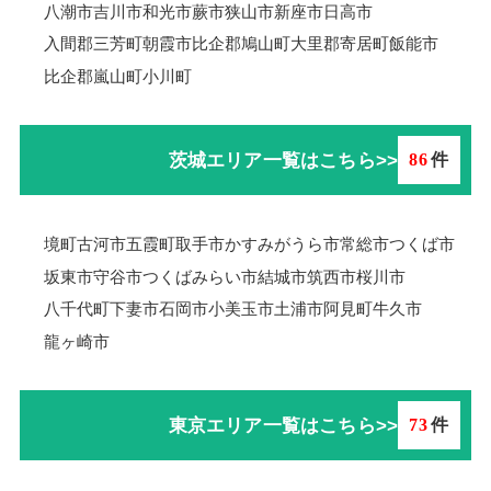
八潮市
吉川市
和光市
蕨市
狭山市
新座市
日高市
入間郡三芳町
朝霞市
比企郡鳩山町
大里郡寄居町
飯能市
比企郡嵐山町
小川町
茨城エリア一覧はこちら>>
86
件
境町
古河市
五霞町
取手市
かすみがうら市
常総市
つくば市
坂東市
守谷市
つくばみらい市
結城市
筑西市
桜川市
八千代町
下妻市
石岡市
小美玉市
土浦市
阿見町
牛久市
龍ヶ崎市
東京エリア一覧はこちら>>
73
件