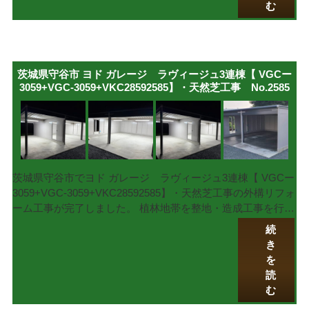
む
茨城県守谷市 ヨド ガレージ ラヴィージュ3連棟【 VGCー
3059+VGC-3059+VKC28592585】・天然芝工事 No.2585
茨城県守谷市でヨド ガレージ ラヴィージュ3連棟【 VGCー
3059+VGC-3059+VKC28592585】・天然芝工事の外構リフォ
ーム工事が完了しました。 植林地帯を整地・造成工事を行…
続
き
を
読
む