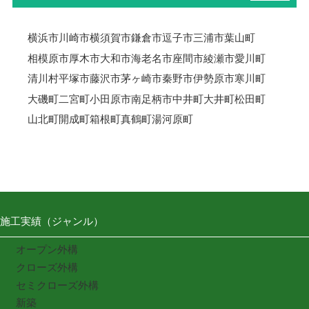
横浜市
川崎市
横須賀市
鎌倉市
逗子市
三浦市
葉山町
相模原市
厚木市
大和市
海老名市
座間市
綾瀬市
愛川町
清川村
平塚市
藤沢市
茅ヶ崎市
秦野市
伊勢原市
寒川町
大磯町
二宮町
小田原市
南足柄市
中井町
大井町
松田町
山北町
開成町
箱根町
真鶴町
湯河原町
施工実績（ジャンル）
オープン外構
クローズ外構
セミクローズ外構
新築