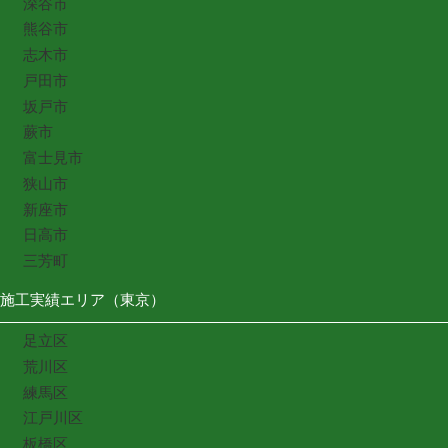
深谷市
熊谷市
志木市
戸田市
坂戸市
蕨市
富士見市
狭山市
新座市
日高市
三芳町
施工実績エリア（東京）
足立区
荒川区
練馬区
江戸川区
板橋区