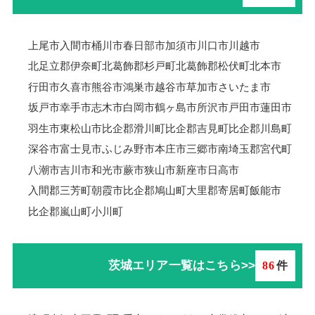
上尾市
入間市
桶川市
春日部市
加須市
川口市
川越市
北足立郡伊奈町
北葛飾郡杉戸町
北葛飾郡松伏町
北本市
行田市
久喜市
熊谷市
鴻巣市
越谷市
草加市
さいたま市
坂戸市
幸手市
志木市
白岡市
鶴ヶ島市
所沢市
戸田市
蓮田市
羽生市
東松山市
比企郡滑川町
比企郡吉見町
比企郡川島町
深谷市
富士見市
ふじみ野市
本庄市
三郷市
南埼玉郡宮代町
八潮市
吉川市
和光市
蕨市
狭山市
新座市
日高市
入間郡三芳町
朝霞市
比企郡鳩山町
大里郡寄居町
飯能市
比企郡嵐山町
小川町
茨城エリア一覧はこちら>>
86
件