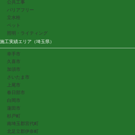
公共工事
バリアフリー
立水栓
ペット
照明・ライティング
施工実績エリア（埼玉県）
幸手市
久喜市
加須市
さいたま市
上尾市
春日部市
白岡市
蓮田市
杉戸町
南埼玉郡宮代町
北足立郡伊奈町