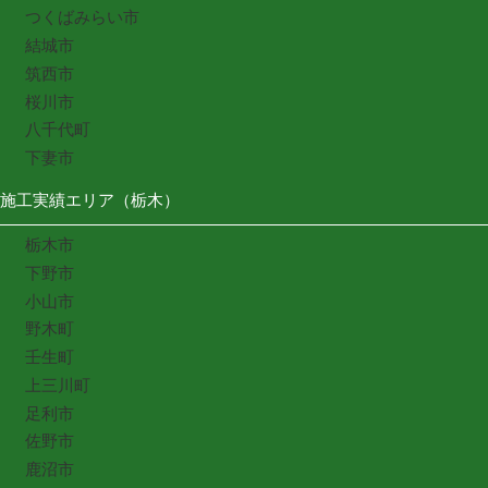
つくばみらい市
結城市
筑西市
桜川市
八千代町
下妻市
施工実績エリア（栃木）
栃木市
下野市
小山市
野木町
壬生町
上三川町
足利市
佐野市
鹿沼市