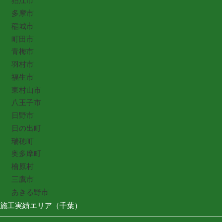
狛江市
多摩市
稲城市
町田市
青梅市
羽村市
福生市
東村山市
八王子市
日野市
日の出町
瑞穂町
奥多摩町
檜原村
三鷹市
あきる野市
施工実績エリア（千葉）