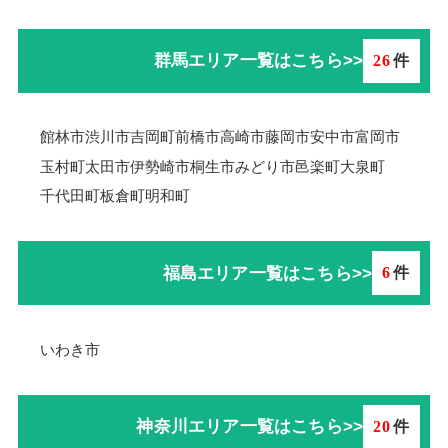
群馬エリア一覧はこちら>>
26
件
館林市
渋川市
吉岡町
前橋市
高崎市
藤岡市
安中市
富岡市
玉村町
太田市
伊勢崎市
桐生市
みどり市
邑楽町
大泉町
千代田町
板倉町
明和町
福島エリア一覧はこちら>>
6
件
いわき市
神奈川エリア一覧はこちら>>
20
件