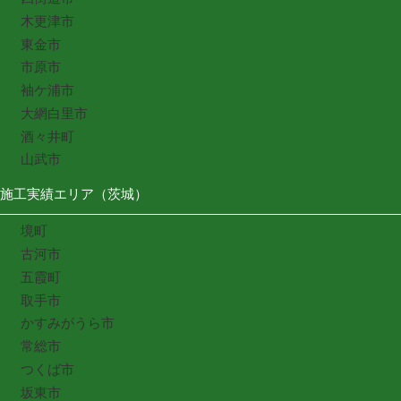
木更津市
東金市
市原市
袖ケ浦市
大網白里市
酒々井町
山武市
施工実績エリア（茨城）
境町
古河市
五霞町
取手市
かすみがうら市
常総市
つくば市
坂東市