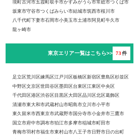
境町
古河市
五霞町
取手市
かすみがうら市
常総市
つくば市
坂東市
守谷市
つくばみらい市
結城市
筑西市
桜川市
八千代町
下妻市
石岡市
小美玉市
土浦市
阿見町
牛久市
龍ヶ崎市
東京エリア一覧はこちら>>
73
件
足立区
荒川区
練馬区
江戸川区
板橋区
新宿区
豊島区
杉並区
中野区
文京区
世田谷区
墨田区
台東区
江東区
中央区
千代田区
港区
渋谷区
目黒区
大田区
品川区
北区
葛飾区
清瀬市
東大和市
武蔵村山市
昭島市
立川市
小平市
東久留米市
西東京市
武蔵野市
国分寺市
小金井市
三鷹市
国立市
府中市
調布市
狛江市
多摩市
稲城市
町田市
青梅市羽村市
福生市
東村山市
八王子市
日野市
日の出町