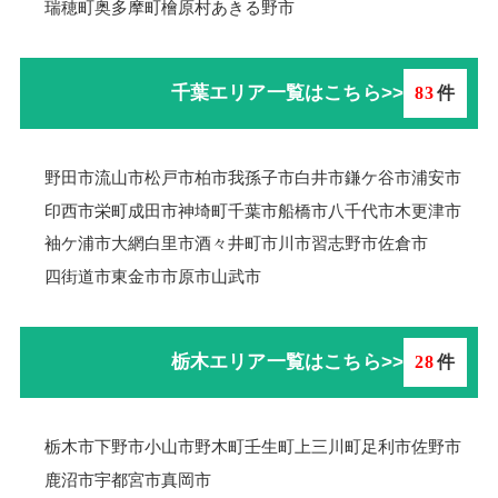
瑞穂町
奥多摩町
檜原村
あきる野市
千葉エリア一覧はこちら>>
83
件
野田市
流山市
松戸市
柏市
我孫子市
白井市
鎌ケ谷市
浦安市
印西市
栄町
成田市
神埼町
千葉市
船橋市
八千代市
木更津市
袖ケ浦市
大網白里市
酒々井町
市川市
習志野市
佐倉市
四街道市
東金市
市原市
山武市
栃木エリア一覧はこちら>>
28
件
栃木市
下野市
小山市
野木町
壬生町
上三川町
足利市
佐野市
鹿沼市
宇都宮市
真岡市