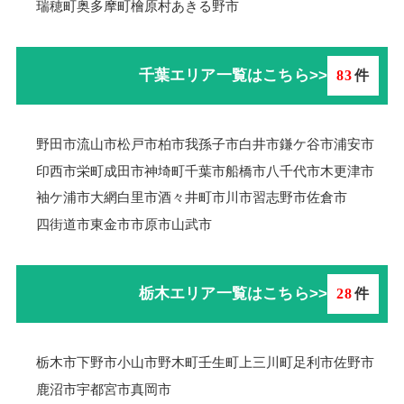
瑞穂町
奥多摩町
檜原村
あきる野市
千葉エリア一覧はこちら>>
83
件
野田市
流山市
松戸市
柏市
我孫子市
白井市
鎌ケ谷市
浦安市
印西市
栄町
成田市
神埼町
千葉市
船橋市
八千代市
木更津市
袖ケ浦市
大網白里市
酒々井町
市川市
習志野市
佐倉市
四街道市
東金市
市原市
山武市
栃木エリア一覧はこちら>>
28
件
栃木市
下野市
小山市
野木町
壬生町
上三川町
足利市
佐野市
鹿沼市
宇都宮市
真岡市