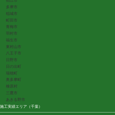
狛江市
多摩市
稲城市
町田市
青梅市
羽村市
福生市
東村山市
八王子市
日野市
日の出町
瑞穂町
奥多摩町
檜原村
三鷹市
あきる野市
施工実績エリア（千葉）