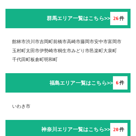
群馬エリア一覧はこちら>>
26
件
館林市
渋川市
吉岡町
前橋市
高崎市
藤岡市
安中市
富岡市
玉村町
太田市
伊勢崎市
桐生市
みどり市
邑楽町
大泉町
千代田町
板倉町
明和町
福島エリア一覧はこちら>>
6
件
いわき市
神奈川エリア一覧はこちら>>
20
件