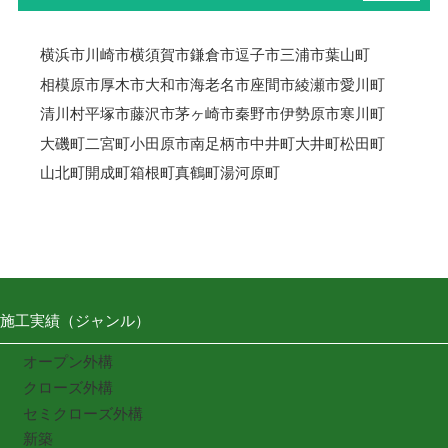
横浜市
川崎市
横須賀市
鎌倉市
逗子市
三浦市
葉山町
相模原市
厚木市
大和市
海老名市
座間市
綾瀬市
愛川町
清川村
平塚市
藤沢市
茅ヶ崎市
秦野市
伊勢原市
寒川町
大磯町
二宮町
小田原市
南足柄市
中井町
大井町
松田町
山北町
開成町
箱根町
真鶴町
湯河原町
施工実績（ジャンル）
オープン外構
クローズ外構
セミクローズ外構
新築