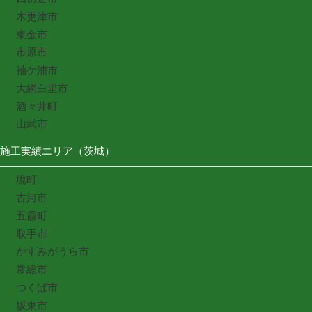
木更津市
東金市
市原市
袖ケ浦市
大網白里市
酒々井町
山武市
施工実績エリア（茨城）
境町
古河市
五霞町
取手市
かすみがうら市
常総市
つくば市
坂東市