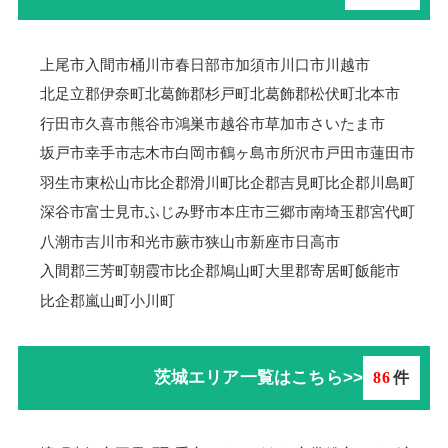
上尾市
入間市
桶川市
春日部市
加須市
川口市
川越市
北足立郡伊奈町
北葛飾郡杉戸町
北葛飾郡松伏町
北本市
行田市
久喜市
熊谷市
鴻巣市
越谷市
草加市
さいたま市
坂戸市
幸手市
志木市
白岡市
鶴ヶ島市
所沢市
戸田市
蓮田市
羽生市
東松山市
比企郡滑川町
比企郡吉見町
比企郡川島町
深谷市
富士見市
ふじみ野市
本庄市
三郷市
南埼玉郡宮代町
八潮市
吉川市
和光市
蕨市
狭山市
新座市
日高市
入間郡三芳町
朝霞市
比企郡鳩山町
大里郡寄居町
飯能市
比企郡嵐山町
小川町
茨城エリア一覧はこちら>>
86
件