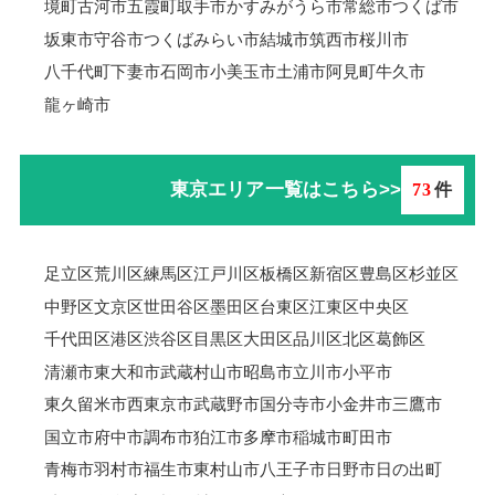
境町
古河市
五霞町
取手市
かすみがうら市
常総市
つくば市
坂東市
守谷市
つくばみらい市
結城市
筑西市
桜川市
八千代町
下妻市
石岡市
小美玉市
土浦市
阿見町
牛久市
龍ヶ崎市
東京エリア一覧はこちら>>
73
件
足立区
荒川区
練馬区
江戸川区
板橋区
新宿区
豊島区
杉並区
中野区
文京区
世田谷区
墨田区
台東区
江東区
中央区
千代田区
港区
渋谷区
目黒区
大田区
品川区
北区
葛飾区
清瀬市
東大和市
武蔵村山市
昭島市
立川市
小平市
東久留米市
西東京市
武蔵野市
国分寺市
小金井市
三鷹市
国立市
府中市
調布市
狛江市
多摩市
稲城市
町田市
青梅市羽村市
福生市
東村山市
八王子市
日野市
日の出町