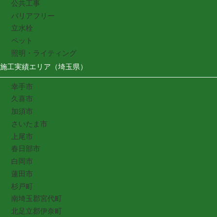
公共工事
バリアフリー
立水栓
ペット
照明・ライティング
施工実績エリア（埼玉県）
幸手市
久喜市
加須市
さいたま市
上尾市
春日部市
白岡市
蓮田市
杉戸町
南埼玉郡宮代町
北足立郡伊奈町