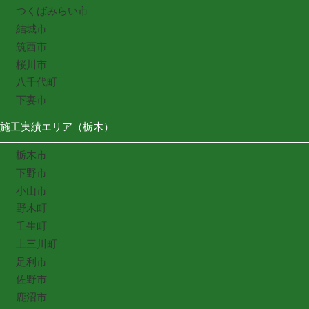
つくばみらい市
結城市
筑西市
桜川市
八千代町
下妻市
施工実績エリア（栃木）
栃木市
下野市
小山市
野木町
壬生町
上三川町
足利市
佐野市
鹿沼市