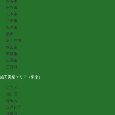
深谷市
熊谷市
志木市
戸田市
坂戸市
蕨市
富士見市
狭山市
新座市
日高市
三芳町
施工実績エリア（東京）
足立区
荒川区
練馬区
江戸川区
板橋区