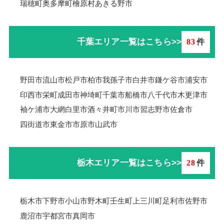
瑞穂町
奥多摩町
檜原村
あきる野市
千葉エリア一覧はこちら>>
83
件
野田市
流山市
松戸市
柏市
我孫子市
白井市
鎌ケ谷市
浦安市
印西市
栄町
成田市
神埼町
千葉市
船橋市
八千代市
木更津市
袖ケ浦市
大網白里市
酒々井町
市川市
習志野市
佐倉市
四街道市
東金市
市原市
山武市
栃木エリア一覧はこちら>>
28
件
栃木市
下野市
小山市
野木町
壬生町
上三川町
足利市
佐野市
鹿沼市
宇都宮市
真岡市