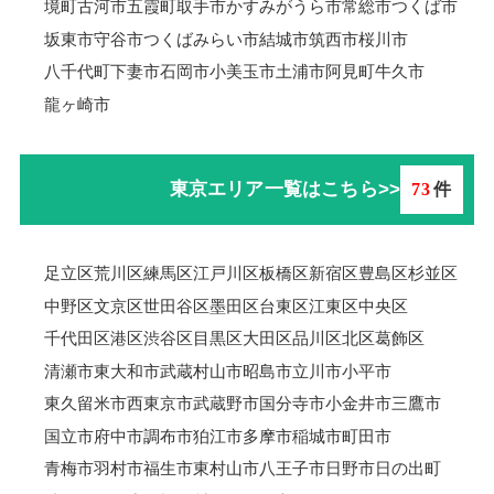
境町
古河市
五霞町
取手市
かすみがうら市
常総市
つくば市
坂東市
守谷市
つくばみらい市
結城市
筑西市
桜川市
八千代町
下妻市
石岡市
小美玉市
土浦市
阿見町
牛久市
龍ヶ崎市
東京エリア一覧はこちら>>
73
件
足立区
荒川区
練馬区
江戸川区
板橋区
新宿区
豊島区
杉並区
中野区
文京区
世田谷区
墨田区
台東区
江東区
中央区
千代田区
港区
渋谷区
目黒区
大田区
品川区
北区
葛飾区
清瀬市
東大和市
武蔵村山市
昭島市
立川市
小平市
東久留米市
西東京市
武蔵野市
国分寺市
小金井市
三鷹市
国立市
府中市
調布市
狛江市
多摩市
稲城市
町田市
青梅市羽村市
福生市
東村山市
八王子市
日野市
日の出町