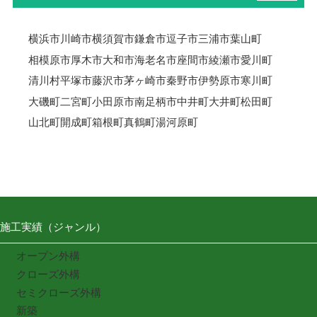
横浜市
川崎市
横須賀市
鎌倉市
逗子市
三浦市
葉山町
相模原市
厚木市
大和市
海老名市
座間市
綾瀬市
愛川町
清川村
平塚市
藤沢市
茅ヶ崎市
秦野市
伊勢原市
寒川町
大磯町
二宮町
小田原市
南足柄市
中井町
大井町
松田町
山北町
開成町
箱根町
真鶴町
湯河原町
施工実績（ジャンル）
オープン外構
クローズ外構
セミクローズ外構
新築