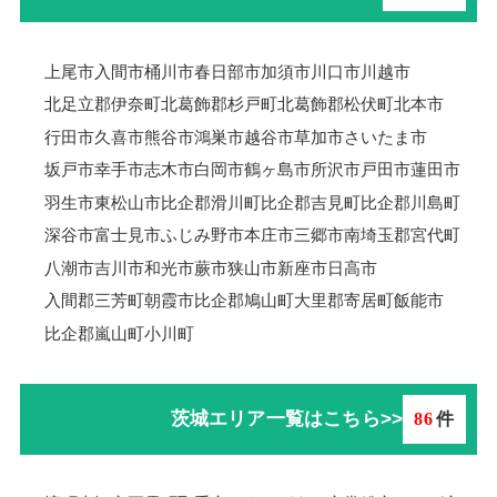
上尾市
入間市
桶川市
春日部市
加須市
川口市
川越市
北足立郡伊奈町
北葛飾郡杉戸町
北葛飾郡松伏町
北本市
行田市
久喜市
熊谷市
鴻巣市
越谷市
草加市
さいたま市
坂戸市
幸手市
志木市
白岡市
鶴ヶ島市
所沢市
戸田市
蓮田市
羽生市
東松山市
比企郡滑川町
比企郡吉見町
比企郡川島町
深谷市
富士見市
ふじみ野市
本庄市
三郷市
南埼玉郡宮代町
八潮市
吉川市
和光市
蕨市
狭山市
新座市
日高市
入間郡三芳町
朝霞市
比企郡鳩山町
大里郡寄居町
飯能市
比企郡嵐山町
小川町
茨城エリア一覧はこちら>>
86
件