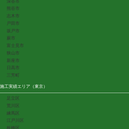
深谷市
熊谷市
志木市
戸田市
坂戸市
蕨市
富士見市
狭山市
新座市
日高市
三芳町
施工実績エリア（東京）
足立区
荒川区
練馬区
江戸川区
板橋区