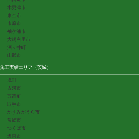
木更津市
東金市
市原市
袖ケ浦市
大網白里市
酒々井町
山武市
施工実績エリア（茨城）
境町
古河市
五霞町
取手市
かすみがうら市
常総市
つくば市
坂東市