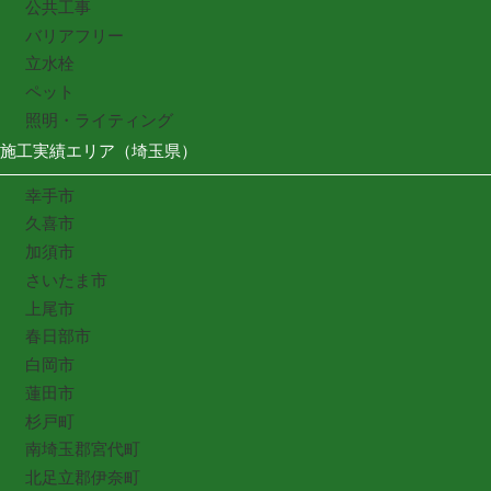
公共工事
バリアフリー
立水栓
ペット
照明・ライティング
施工実績エリア（埼玉県）
幸手市
久喜市
加須市
さいたま市
上尾市
春日部市
白岡市
蓮田市
杉戸町
南埼玉郡宮代町
北足立郡伊奈町