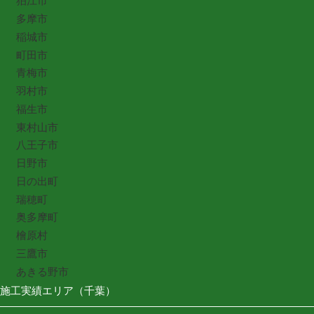
狛江市
多摩市
稲城市
町田市
青梅市
羽村市
福生市
東村山市
八王子市
日野市
日の出町
瑞穂町
奥多摩町
檜原村
三鷹市
あきる野市
施工実績エリア（千葉）