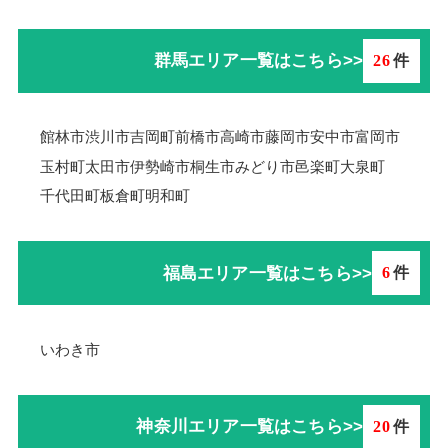
群馬エリア一覧はこちら>>
26
件
館林市
渋川市
吉岡町
前橋市
高崎市
藤岡市
安中市
富岡市
玉村町
太田市
伊勢崎市
桐生市
みどり市
邑楽町
大泉町
千代田町
板倉町
明和町
福島エリア一覧はこちら>>
6
件
いわき市
神奈川エリア一覧はこちら>>
20
件