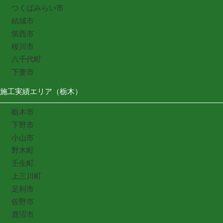
つくばみらい市
結城市
筑西市
桜川市
八千代町
下妻市
施工実績エリア（栃木）
栃木市
下野市
小山市
野木町
壬生町
上三川町
足利市
佐野市
鹿沼市