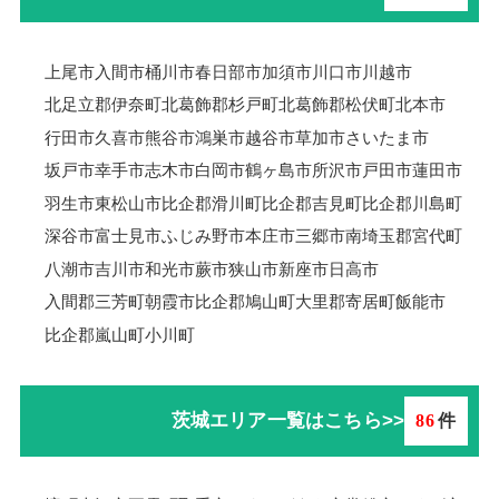
上尾市
入間市
桶川市
春日部市
加須市
川口市
川越市
北足立郡伊奈町
北葛飾郡杉戸町
北葛飾郡松伏町
北本市
行田市
久喜市
熊谷市
鴻巣市
越谷市
草加市
さいたま市
坂戸市
幸手市
志木市
白岡市
鶴ヶ島市
所沢市
戸田市
蓮田市
羽生市
東松山市
比企郡滑川町
比企郡吉見町
比企郡川島町
深谷市
富士見市
ふじみ野市
本庄市
三郷市
南埼玉郡宮代町
八潮市
吉川市
和光市
蕨市
狭山市
新座市
日高市
入間郡三芳町
朝霞市
比企郡鳩山町
大里郡寄居町
飯能市
比企郡嵐山町
小川町
茨城エリア一覧はこちら>>
86
件