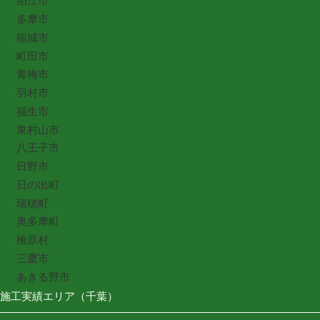
狛江市
多摩市
稲城市
町田市
青梅市
羽村市
福生市
東村山市
八王子市
日野市
日の出町
瑞穂町
奥多摩町
檜原村
三鷹市
あきる野市
施工実績エリア（千葉）