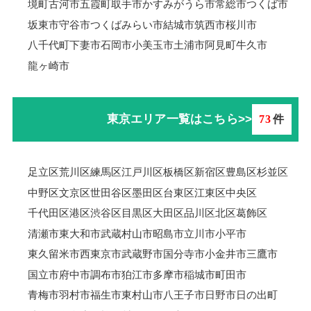
境町
古河市
五霞町
取手市
かすみがうら市
常総市
つくば市
坂東市
守谷市
つくばみらい市
結城市
筑西市
桜川市
八千代町
下妻市
石岡市
小美玉市
土浦市
阿見町
牛久市
龍ヶ崎市
東京エリア一覧はこちら>>
73
件
足立区
荒川区
練馬区
江戸川区
板橋区
新宿区
豊島区
杉並区
中野区
文京区
世田谷区
墨田区
台東区
江東区
中央区
千代田区
港区
渋谷区
目黒区
大田区
品川区
北区
葛飾区
清瀬市
東大和市
武蔵村山市
昭島市
立川市
小平市
東久留米市
西東京市
武蔵野市
国分寺市
小金井市
三鷹市
国立市
府中市
調布市
狛江市
多摩市
稲城市
町田市
青梅市羽村市
福生市
東村山市
八王子市
日野市
日の出町