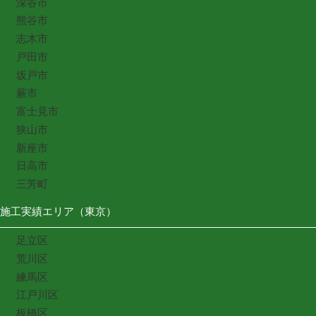
深谷市
熊谷市
志木市
戸田市
坂戸市
蕨市
富士見市
狭山市
新座市
日高市
三芳町
施工実績エリア（東京）
足立区
荒川区
練馬区
江戸川区
板橋区