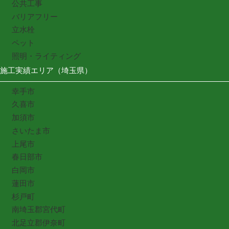
公共工事
バリアフリー
立水栓
ペット
照明・ライティング
施工実績エリア（埼玉県）
幸手市
久喜市
加須市
さいたま市
上尾市
春日部市
白岡市
蓮田市
杉戸町
南埼玉郡宮代町
北足立郡伊奈町