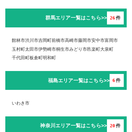
群馬エリア一覧はこちら>>
26
件
館林市
渋川市
吉岡町
前橋市
高崎市
藤岡市
安中市
富岡市
玉村町
太田市
伊勢崎市
桐生市
みどり市
邑楽町
大泉町
千代田町
板倉町
明和町
福島エリア一覧はこちら>>
6
件
いわき市
神奈川エリア一覧はこちら>>
20
件