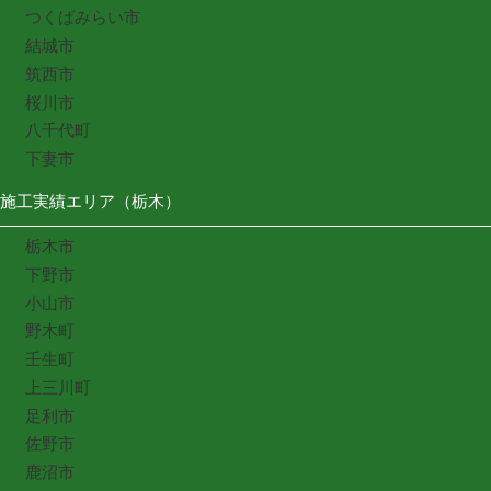
つくばみらい市
結城市
筑西市
桜川市
八千代町
下妻市
施工実績エリア（栃木）
栃木市
下野市
小山市
野木町
壬生町
上三川町
足利市
佐野市
鹿沼市