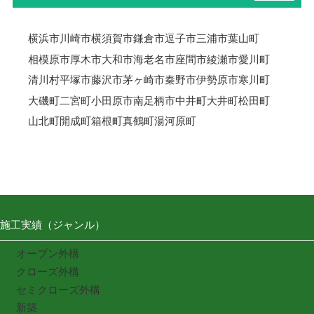
横浜市
川崎市
横須賀市
鎌倉市
逗子市
三浦市
葉山町
相模原市
厚木市
大和市
海老名市
座間市
綾瀬市
愛川町
清川村
平塚市
藤沢市
茅ヶ崎市
秦野市
伊勢原市
寒川町
大磯町
二宮町
小田原市
南足柄市
中井町
大井町
松田町
山北町
開成町
箱根町
真鶴町
湯河原町
施工実績（ジャンル）
オープン外構
クローズ外構
セミクローズ外構
新築