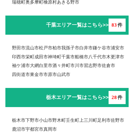
瑞穂町
奥多摩町
檜原村
あきる野市
千葉エリア一覧はこちら>>
83
件
野田市
流山市
松戸市
柏市
我孫子市
白井市
鎌ケ谷市
浦安市
印西市
栄町
成田市
神埼町
千葉市
船橋市
八千代市
木更津市
袖ケ浦市
大網白里市
酒々井町
市川市
習志野市
佐倉市
四街道市
東金市
市原市
山武市
栃木エリア一覧はこちら>>
28
件
栃木市
下野市
小山市
野木町
壬生町
上三川町
足利市
佐野市
鹿沼市
宇都宮市
真岡市