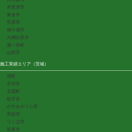
木更津市
東金市
市原市
袖ケ浦市
大網白里市
酒々井町
山武市
施工実績エリア（茨城）
境町
古河市
五霞町
取手市
かすみがうら市
常総市
つくば市
坂東市