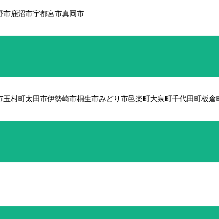
野市
鹿沼市
宇都宮市
真岡市
市
玉村町
太田市
伊勢崎市
桐生市
みどり市
邑楽町
大泉町
千代田町
板倉