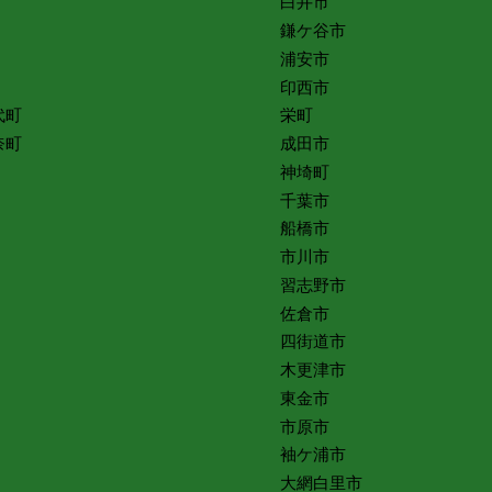
白井市
鎌ケ谷市
浦安市
印西市
代町
栄町
奈町
成田市
神埼町
千葉市
船橋市
市川市
習志野市
佐倉市
四街道市
木更津市
東金市
市原市
袖ケ浦市
大網白里市