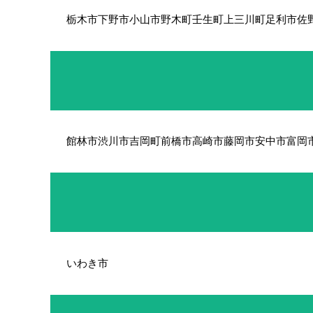
栃木市
下野市
小山市
野木町
壬生町
上三川町
足利市
佐
館林市
渋川市
吉岡町
前橋市
高崎市
藤岡市
安中市
富岡
いわき市