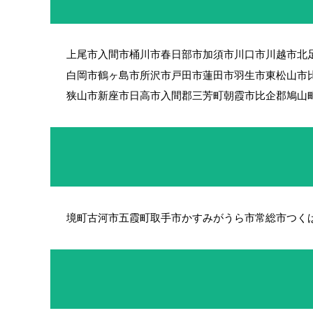
上尾市
入間市
桶川市
春日部市
加須市
川口市
川越市
北
白岡市
鶴ヶ島市
所沢市
戸田市
蓮田市
羽生市
東松山市
狭山市
新座市
日高市
入間郡三芳町
朝霞市
比企郡鳩山
境町
古河市
五霞町
取手市
かすみがうら市
常総市
つく