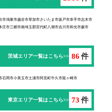
谷市
鴻巣市
越谷市
草加市
さいたま市
坂戸市
幸手市
志木市
本庄市
三郷市
南埼玉郡宮代町
八潮市
吉川市
和光市
蕨市
86
件
茨城エリア一覧はこちら>>
市
石岡市
小美玉市
土浦市
阿見町
牛久市
龍ヶ崎市
73
件
東京エリア一覧はこちら>>