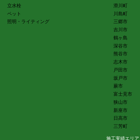
立水栓
滑川町
ペット
川島町
照明・ライティング
三郷市
吉川市
鶴ヶ島
深谷市
熊谷市
志木市
戸田市
坂戸市
蕨市
富士見市
狭山市
新座市
日高市
三芳町
施工実績エリア