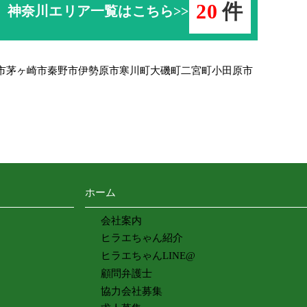
20
件
神奈川エリア一覧はこちら>>
市
茅ヶ崎市
秦野市
伊勢原市
寒川町
大磯町
二宮町
小田原市
ホーム
会社案内
ヒラエちゃん紹介
ヒラエちゃんLINE@
顧問弁護士
協力会社募集