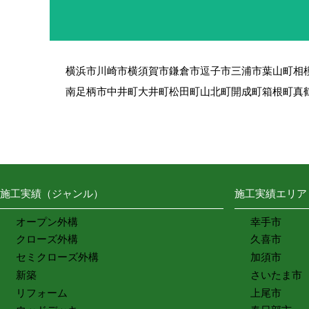
横浜市
川崎市
横須賀市
鎌倉市
逗子市
三浦市
葉山町
相
南足柄市
中井町
大井町
松田町
山北町
開成町
箱根町
真
施工実績（ジャンル）
施工実績エリア
オープン外構
幸手市
クローズ外構
久喜市
セミクローズ外構
加須市
新築
さいたま市
リフォーム
上尾市