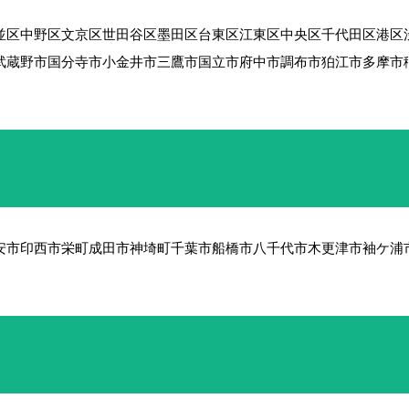
並区
中野区
文京区
世田谷区
墨田区
台東区
江東区
中央区
千代田区
港区
武蔵野市
国分寺市
小金井市
三鷹市
国立市
府中市
調布市
狛江市
多摩市
安市
印西市
栄町
成田市
神埼町
千葉市
船橋市
八千代市
木更津市
袖ケ浦