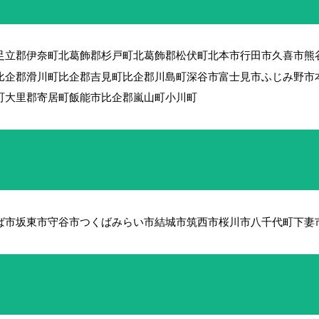
足立郡伊奈町
北葛飾郡杉戸町
北葛飾郡松伏町
北本市
行田市
久喜市
熊
比企郡滑川町
比企郡吉見町
比企郡川島町
深谷市
富士見市
ふじみ野市
町
大里郡寄居町
飯能市
比企郡嵐山町
小川町
ば市
坂東市
守谷市
つくばみらい市
結城市
筑西市
桜川市
八千代町
下妻