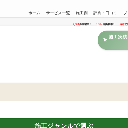
ホーム
サービス一覧
施工例
評判・口コミ
ブ
2,904
件掲載中!!
1,394
件掲載中!!
毎日
投
施工実績
施工ジャンルで選ぶ