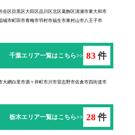
渋谷区
目黒区
大田区
品川区
北区
葛飾区
清瀬市
東大和市
稲城市
町田市
青梅市羽村市
福生市
東村山市
八王子市
83
件
千葉エリア一覧はこちら>>
市
大網白里市
酒々井町
市川市
習志野市
佐倉市
四街道市
28
件
栃木エリア一覧はこちら>>