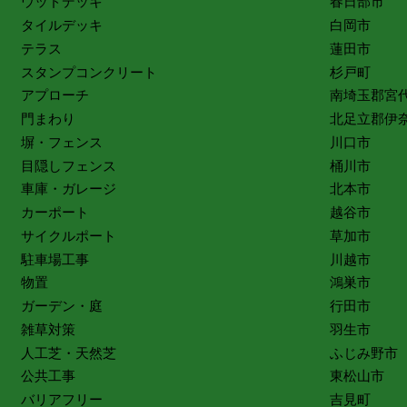
ウッドデッキ
春日部市
タイルデッキ
白岡市
テラス
蓮田市
スタンプコンクリート
杉戸町
アプローチ
南埼玉郡宮
門まわり
北足立郡伊
塀・フェンス
川口市
目隠しフェンス
桶川市
車庫・ガレージ
北本市
カーポート
越谷市
サイクルポート
草加市
駐車場工事
川越市
物置
鴻巣市
ガーデン・庭
行田市
雑草対策
羽生市
人工芝・天然芝
ふじみ野市
公共工事
東松山市
バリアフリー
吉見町