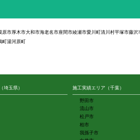
模原市
厚木市
大和市
海老名市
座間市
綾瀬市
愛川町
清川村
平塚市
藤沢
鶴町
湯河原町
（埼玉県）
施工実績エリア（千葉）
野田市
流山市
松戸市
柏市
我孫子市