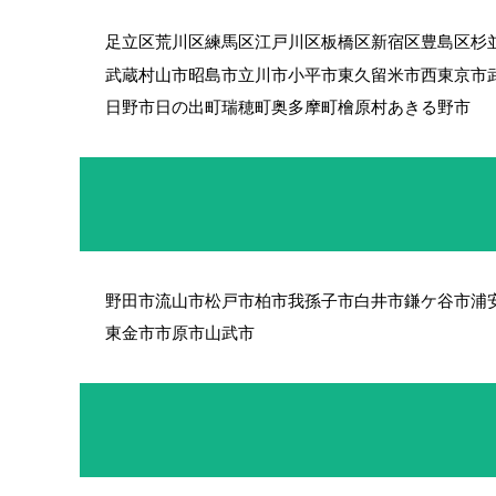
足立区
荒川区
練馬区
江戸川区
板橋区
新宿区
豊島区
杉
武蔵村山市
昭島市
立川市
小平市
東久留米市
西東京市
日野市
日の出町
瑞穂町
奥多摩町
檜原村
あきる野市
野田市
流山市
松戸市
柏市
我孫子市
白井市
鎌ケ谷市
浦
東金市
市原市
山武市