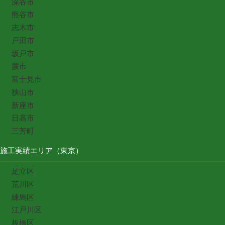
深谷市
熊谷市
志木市
戸田市
坂戸市
蕨市
富士見市
狭山市
新座市
日高市
三芳町
施工実績エリア（東京）
足立区
荒川区
練馬区
江戸川区
板橋区