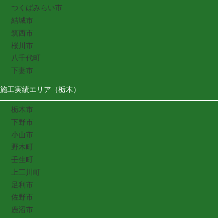
つくばみらい市
結城市
筑西市
桜川市
八千代町
下妻市
施工実績エリア（栃木）
栃木市
下野市
小山市
野木町
壬生町
上三川町
足利市
佐野市
鹿沼市