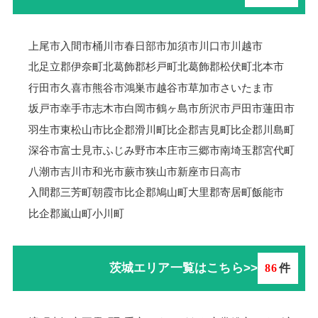
上尾市
入間市
桶川市
春日部市
加須市
川口市
川越市
北足立郡伊奈町
北葛飾郡杉戸町
北葛飾郡松伏町
北本市
行田市
久喜市
熊谷市
鴻巣市
越谷市
草加市
さいたま市
坂戸市
幸手市
志木市
白岡市
鶴ヶ島市
所沢市
戸田市
蓮田市
羽生市
東松山市
比企郡滑川町
比企郡吉見町
比企郡川島町
深谷市
富士見市
ふじみ野市
本庄市
三郷市
南埼玉郡宮代町
八潮市
吉川市
和光市
蕨市
狭山市
新座市
日高市
入間郡三芳町
朝霞市
比企郡鳩山町
大里郡寄居町
飯能市
比企郡嵐山町
小川町
茨城エリア一覧はこちら>>
86
件