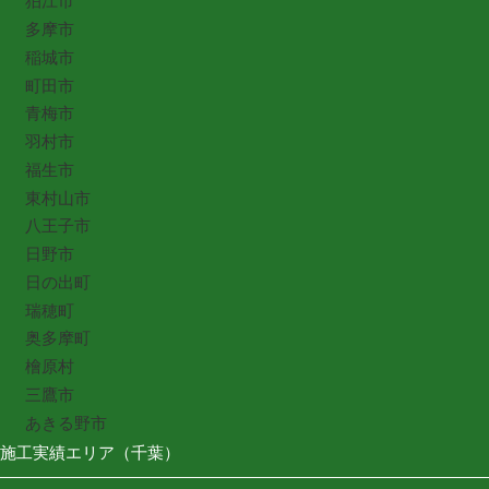
狛江市
多摩市
稲城市
町田市
青梅市
羽村市
福生市
東村山市
八王子市
日野市
日の出町
瑞穂町
奥多摩町
檜原村
三鷹市
あきる野市
施工実績エリア（千葉）