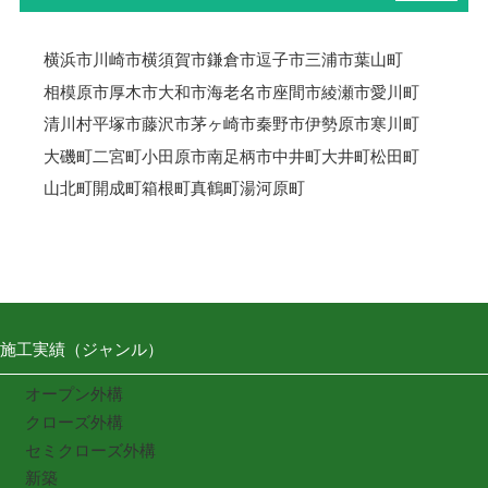
横浜市
川崎市
横須賀市
鎌倉市
逗子市
三浦市
葉山町
相模原市
厚木市
大和市
海老名市
座間市
綾瀬市
愛川町
清川村
平塚市
藤沢市
茅ヶ崎市
秦野市
伊勢原市
寒川町
大磯町
二宮町
小田原市
南足柄市
中井町
大井町
松田町
山北町
開成町
箱根町
真鶴町
湯河原町
施工実績（ジャンル）
オープン外構
クローズ外構
セミクローズ外構
新築