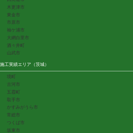
木更津市
東金市
市原市
袖ケ浦市
大網白里市
酒々井町
山武市
施工実績エリア（茨城）
境町
古河市
五霞町
取手市
かすみがうら市
常総市
つくば市
坂東市