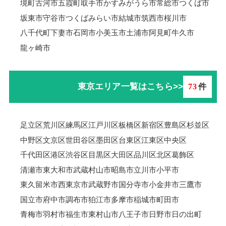
境町
古河市
五霞町
取手市
かすみがうら市
常総市
つくば市
坂東市
守谷市
つくばみらい市
結城市
筑西市
桜川市
八千代町
下妻市
石岡市
小美玉市
土浦市
阿見町
牛久市
龍ヶ崎市
東京エリア一覧はこちら>>
73
件
足立区
荒川区
練馬区
江戸川区
板橋区
新宿区
豊島区
杉並区
中野区
文京区
世田谷区
墨田区
台東区
江東区
中央区
千代田区
港区
渋谷区
目黒区
大田区
品川区
北区
葛飾区
清瀬市
東大和市
武蔵村山市
昭島市
立川市
小平市
東久留米市
西東京市
武蔵野市
国分寺市
小金井市
三鷹市
国立市
府中市
調布市
狛江市
多摩市
稲城市
町田市
青梅市羽村市
福生市
東村山市
八王子市
日野市
日の出町