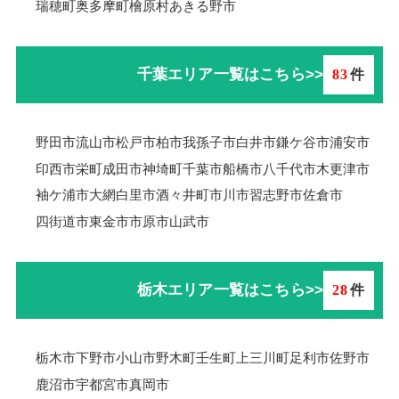
瑞穂町
奥多摩町
檜原村
あきる野市
千葉エリア一覧はこちら>>
83
件
野田市
流山市
松戸市
柏市
我孫子市
白井市
鎌ケ谷市
浦安市
印西市
栄町
成田市
神埼町
千葉市
船橋市
八千代市
木更津市
袖ケ浦市
大網白里市
酒々井町
市川市
習志野市
佐倉市
四街道市
東金市
市原市
山武市
栃木エリア一覧はこちら>>
28
件
栃木市
下野市
小山市
野木町
壬生町
上三川町
足利市
佐野市
鹿沼市
宇都宮市
真岡市