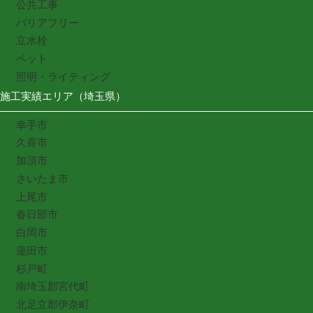
公共工事
バリアフリー
立水栓
ペット
照明・ライティング
施工実績エリア（埼玉県）
幸手市
久喜市
加須市
さいたま市
上尾市
春日部市
白岡市
蓮田市
杉戸町
南埼玉郡宮代町
北足立郡伊奈町