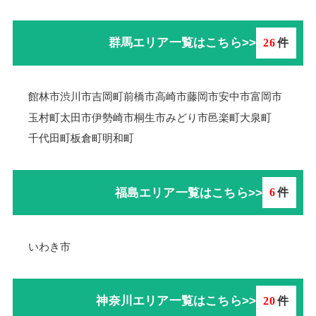
群馬エリア一覧はこちら>>
26
件
館林市
渋川市
吉岡町
前橋市
高崎市
藤岡市
安中市
富岡市
玉村町
太田市
伊勢崎市
桐生市
みどり市
邑楽町
大泉町
千代田町
板倉町
明和町
福島エリア一覧はこちら>>
6
件
いわき市
神奈川エリア一覧はこちら>>
20
件