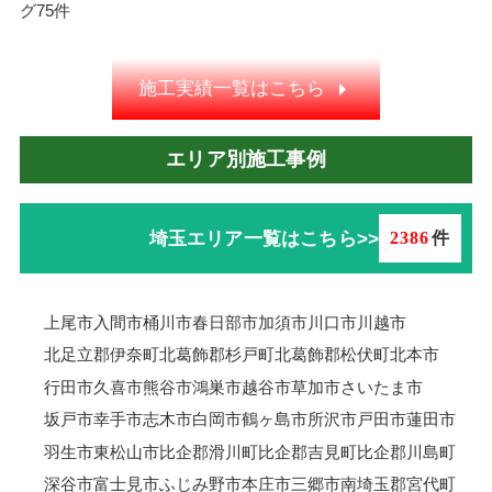
グ
75件
施工実績一覧はこちら
エリア別施工事例
埼玉エリア一覧はこちら>>
2386
件
上尾市
入間市
桶川市
春日部市
加須市
川口市
川越市
北足立郡伊奈町
北葛飾郡杉戸町
北葛飾郡松伏町
北本市
行田市
久喜市
熊谷市
鴻巣市
越谷市
草加市
さいたま市
坂戸市
幸手市
志木市
白岡市
鶴ヶ島市
所沢市
戸田市
蓮田市
羽生市
東松山市
比企郡滑川町
比企郡吉見町
比企郡川島町
深谷市
富士見市
ふじみ野市
本庄市
三郷市
南埼玉郡宮代町