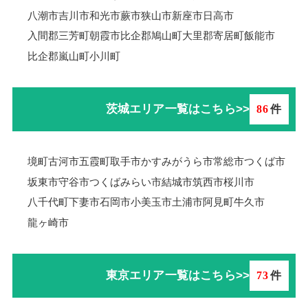
八潮市
吉川市
和光市
蕨市
狭山市
新座市
日高市
入間郡三芳町
朝霞市
比企郡鳩山町
大里郡寄居町
飯能市
比企郡嵐山町
小川町
茨城エリア一覧はこちら>>
86
件
境町
古河市
五霞町
取手市
かすみがうら市
常総市
つくば市
坂東市
守谷市
つくばみらい市
結城市
筑西市
桜川市
八千代町
下妻市
石岡市
小美玉市
土浦市
阿見町
牛久市
龍ヶ崎市
東京エリア一覧はこちら>>
73
件