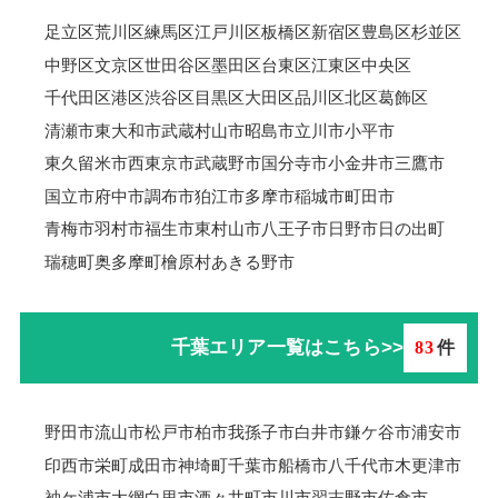
足立区
荒川区
練馬区
江戸川区
板橋区
新宿区
豊島区
杉並区
中野区
文京区
世田谷区
墨田区
台東区
江東区
中央区
千代田区
港区
渋谷区
目黒区
大田区
品川区
北区
葛飾区
清瀬市
東大和市
武蔵村山市
昭島市
立川市
小平市
東久留米市
西東京市
武蔵野市
国分寺市
小金井市
三鷹市
国立市
府中市
調布市
狛江市
多摩市
稲城市
町田市
青梅市羽村市
福生市
東村山市
八王子市
日野市
日の出町
瑞穂町
奥多摩町
檜原村
あきる野市
千葉エリア一覧はこちら>>
83
件
野田市
流山市
松戸市
柏市
我孫子市
白井市
鎌ケ谷市
浦安市
印西市
栄町
成田市
神埼町
千葉市
船橋市
八千代市
木更津市
袖ケ浦市
大網白里市
酒々井町
市川市
習志野市
佐倉市