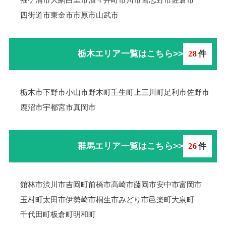
四街道市
東金市
市原市
山武市
栃木エリア一覧はこちら>>
28
件
栃木市
下野市
小山市
野木町
壬生町
上三川町
足利市
佐野市
鹿沼市
宇都宮市
真岡市
群馬エリア一覧はこちら>>
26
件
館林市
渋川市
吉岡町
前橋市
高崎市
藤岡市
安中市
富岡市
玉村町
太田市
伊勢崎市
桐生市
みどり市
邑楽町
大泉町
千代田町
板倉町
明和町