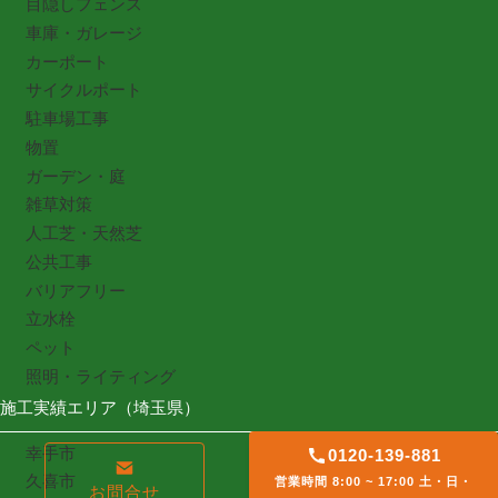
目隠しフェンス
車庫・ガレージ
カーポート
サイクルポート
駐車場工事
物置
ガーデン・庭
雑草対策
人工芝・天然芝
公共工事
バリアフリー
立水栓
ペット
照明・ライティング
施工実績エリア（埼玉県）
幸手市
0120-139-881
久喜市
営業時間 8:00 ~ 17:00 土・日・
お問合せ