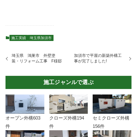
施工実績
埼玉県加須市
埼玉県 鴻巣市 外壁塗
加須市で平屋の新築外構工
装・リフォーム工事 F様邸
事が完了しました!
施工ジャンルで選ぶ
オープン外構
603
クローズ外構
194
セミクローズ外構
件
件
156件