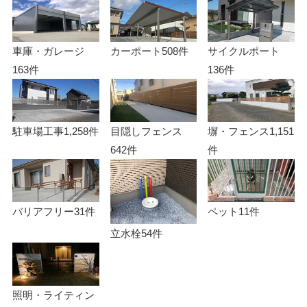
車庫・ガレージ
カーポート
508件
サイクルポート
163件
136件
駐車場工事
1,258件
目隠しフェンス
塀・フェンス
1,151
642件
件
バリアフリー
31件
ペット
11件
立水栓
54件
照明・ライティン