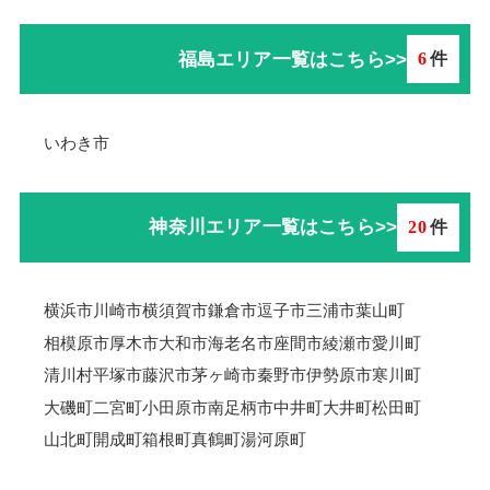
福島エリア一覧はこちら>>
6
件
いわき市
神奈川エリア一覧はこちら>>
20
件
横浜市
川崎市
横須賀市
鎌倉市
逗子市
三浦市
葉山町
相模原市
厚木市
大和市
海老名市
座間市
綾瀬市
愛川町
清川村
平塚市
藤沢市
茅ヶ崎市
秦野市
伊勢原市
寒川町
大磯町
二宮町
小田原市
南足柄市
中井町
大井町
松田町
山北町
開成町
箱根町
真鶴町
湯河原町