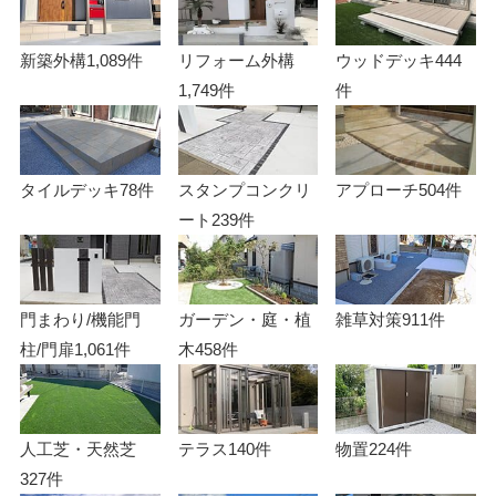
新築外構
1,089件
リフォーム外構
ウッドデッキ
444
1,749件
件
タイルデッキ
78件
スタンプコンクリ
アプローチ
504件
ート
239件
門まわり/機能門
ガーデン・庭・植
雑草対策
911件
柱/門扉
1,061件
木
458件
人工芝・天然芝
テラス
140件
物置
224件
327件