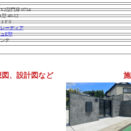
ア
2型門扉 0714
 40-12
トFⅡ
ガレーディア
ュE型
バンテ
想図、設計図など
施