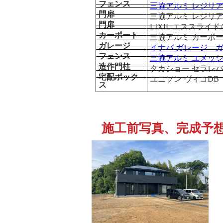
フェンス
三協アルミ レジリ
門扉
三協アルミ レジリアY
門扉
LIXIL エススライドA型
カーポート
三協アルミ カーポー
ガレージ
イナバ ガレージ 
フェンス
三協アルミ ユメッシ
造作門柱
タカショー セラレ
宅配ボック
ユニソン ヴィコDB
ス
施工前写真、完成予