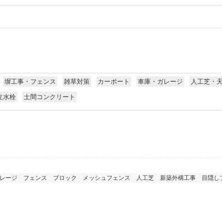
塀工事・フェンス
雑草対策
カーポート
車庫・ガレージ
人工芝・
立水栓
土間コンクリート
レージ
フェンス
ブロック
メッシュフェンス
人工芝
新築外構工事
目隠し