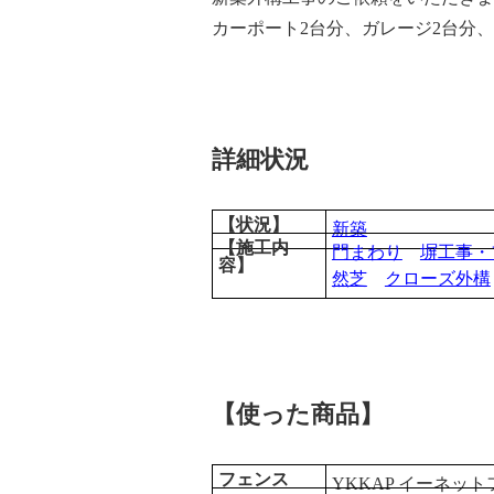
カーポート2台分、ガレージ2台分
詳細状況
【状況】
新築
【施工内
門まわり
塀工事・
容】
然芝
クローズ外構
【使った商品】
フェンス
YKKAP イーネッ