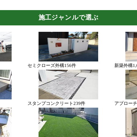
施工ジャンルで選ぶ
セミクローズ外構
156件
新築外構
1
スタンプコンクリート
239件
アプロー