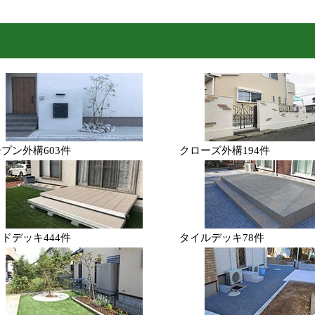
ープン外構
603件
クローズ外構
194件
ッドデッキ
444件
タイルデッキ
78件