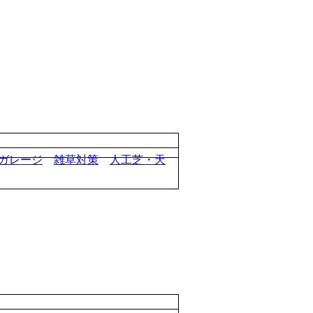
ガレージ
雑草対策
人工芝・天