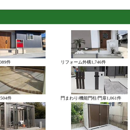
,089件
リフォーム外構
1,746件
チ
504件
門まわり/機能門柱/門扉
1,061件