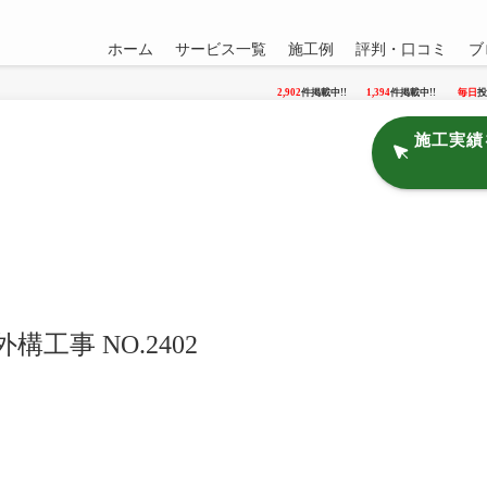
ホーム
サービス一覧
施工例
評判・口コミ
ブ
2,902
件掲載中!!
1,394
件掲載中!!
毎日
投
施工実績
工事 NO.2402