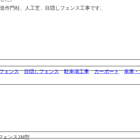
、造作門柱、人工芝、目隠しフェンス工事です。
フェンス
目隠しフェンス
駐車場工事
カーポート
車庫・
トフェンス2M型