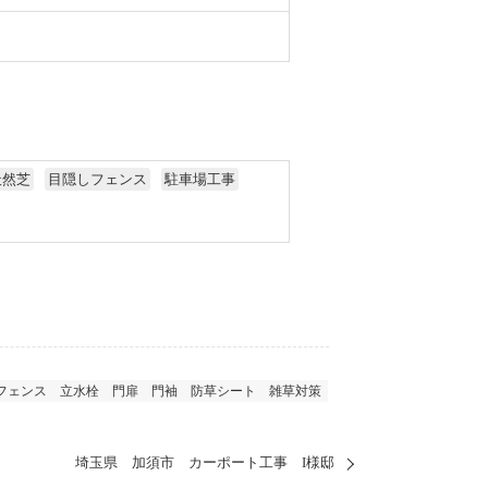
天然芝
目隠しフェンス
駐車場工事
フェンス
立水栓
門扉
門袖
防草シート
雑草対策
埼玉県 加須市 カーポート工事 I様邸