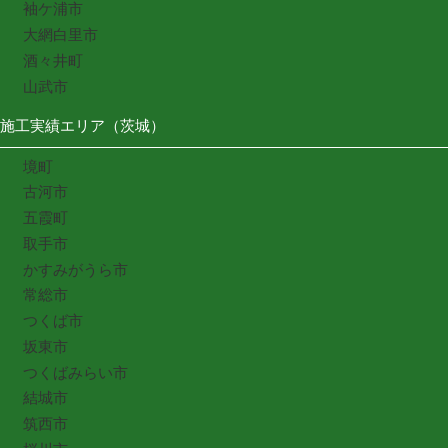
袖ケ浦市
大網白里市
酒々井町
山武市
施工実績エリア（茨城）
境町
古河市
五霞町
取手市
かすみがうら市
常総市
つくば市
坂東市
つくばみらい市
結城市
筑西市