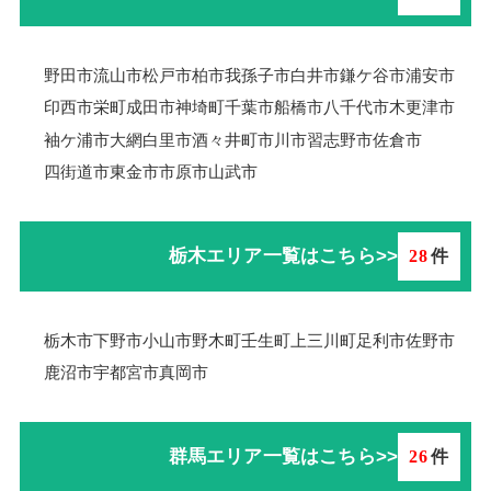
野田市
流山市
松戸市
柏市
我孫子市
白井市
鎌ケ谷市
浦安市
印西市
栄町
成田市
神埼町
千葉市
船橋市
八千代市
木更津市
袖ケ浦市
大網白里市
酒々井町
市川市
習志野市
佐倉市
四街道市
東金市
市原市
山武市
栃木エリア一覧はこちら>>
28
件
栃木市
下野市
小山市
野木町
壬生町
上三川町
足利市
佐野市
鹿沼市
宇都宮市
真岡市
群馬エリア一覧はこちら>>
26
件