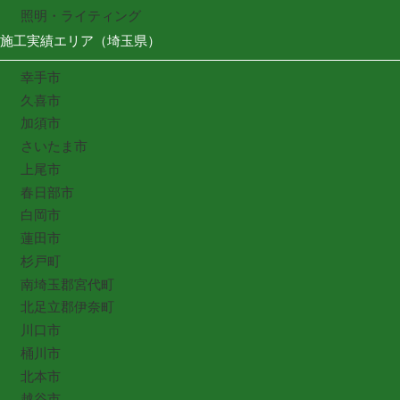
照明・ライティング
施工実績エリア（埼玉県）
幸手市
久喜市
加須市
さいたま市
上尾市
春日部市
白岡市
蓮田市
杉戸町
南埼玉郡宮代町
北足立郡伊奈町
川口市
桶川市
北本市
越谷市