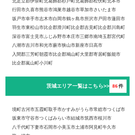
北足立郡伊奈町
北葛飾郡杉戸町
北葛飾郡松伏町
北本市
行田市
久喜市
熊谷市
鴻巣市
越谷市
草加市
さいたま市
坂戸市
幸手市
志木市
白岡市
鶴ヶ島市
所沢市
戸田市
蓮田市
羽生市
東松山市
比企郡滑川町
比企郡吉見町
比企郡川島町
深谷市
富士見市
ふじみ野市
本庄市
三郷市
南埼玉郡宮代町
八潮市
吉川市
和光市
蕨市
狭山市
新座市
日高市
入間郡三芳町
朝霞市
比企郡鳩山町
大里郡寄居町
飯能市
比企郡嵐山町
小川町
茨城エリア一覧はこちら>>
86
件
境町
古河市
五霞町
取手市
かすみがうら市
常総市
つくば市
坂東市
守谷市
つくばみらい市
結城市
筑西市
桜川市
八千代町
下妻市
石岡市
小美玉市
土浦市
阿見町
牛久市