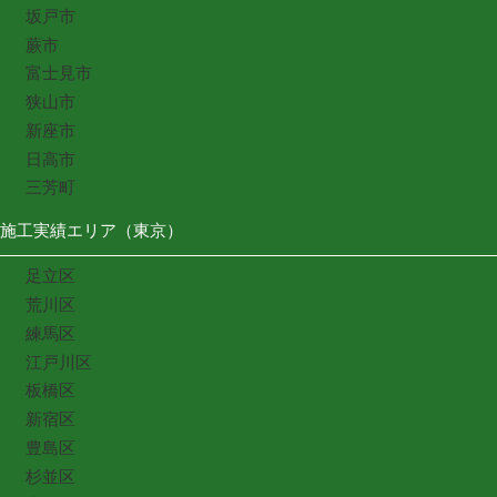
坂戸市
蕨市
富士見市
狭山市
新座市
日高市
三芳町
施工実績エリア（東京）
足立区
荒川区
練馬区
江戸川区
板橋区
新宿区
豊島区
杉並区