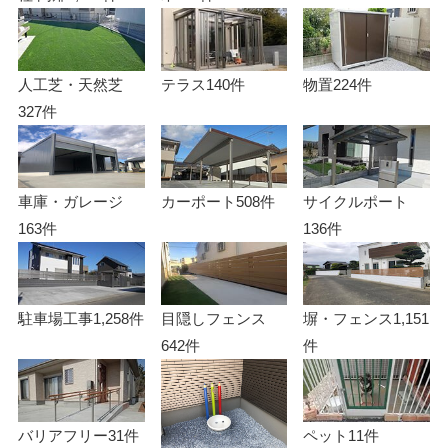
人工芝・天然芝
テラス
140件
物置
224件
327件
車庫・ガレージ
カーポート
508件
サイクルポート
163件
136件
駐車場工事
1,258件
目隠しフェンス
塀・フェンス
1,151
642件
件
バリアフリー
31件
ペット
11件