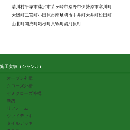
清川村
平塚市
藤沢市
茅ヶ崎市
秦野市
伊勢原市
寒川町
大磯町
二宮町
小田原市
南足柄市
中井町
大井町
松田町
山北町
開成町
箱根町
真鶴町
湯河原町
施工実績（ジャンル）
オープン外構
クローズ外構
セミクローズ外構
新築
リフォーム
ウッドデッキ
タイルデッキ