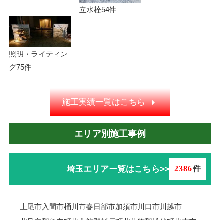
立水栓
54件
照明・ライティン
グ
75件
施工実績一覧はこちら
エリア別施工事例
埼玉エリア一覧はこちら>>
2386
件
上尾市
入間市
桶川市
春日部市
加須市
川口市
川越市