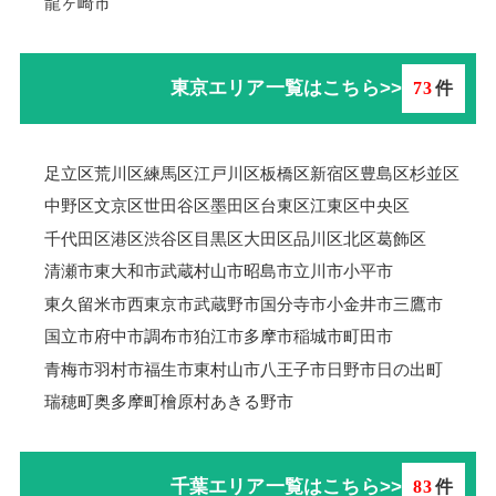
龍ヶ崎市
東京エリア一覧はこちら>>
73
件
足立区
荒川区
練馬区
江戸川区
板橋区
新宿区
豊島区
杉並区
中野区
文京区
世田谷区
墨田区
台東区
江東区
中央区
千代田区
港区
渋谷区
目黒区
大田区
品川区
北区
葛飾区
清瀬市
東大和市
武蔵村山市
昭島市
立川市
小平市
東久留米市
西東京市
武蔵野市
国分寺市
小金井市
三鷹市
国立市
府中市
調布市
狛江市
多摩市
稲城市
町田市
青梅市羽村市
福生市
東村山市
八王子市
日野市
日の出町
瑞穂町
奥多摩町
檜原村
あきる野市
千葉エリア一覧はこちら>>
83
件