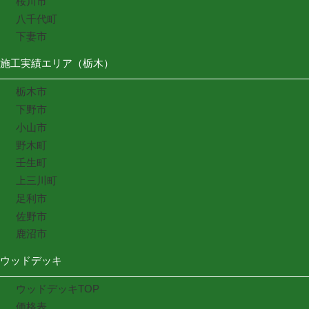
桜川市
八千代町
下妻市
施工実績エリア（栃木）
栃木市
下野市
小山市
野木町
壬生町
上三川町
足利市
佐野市
鹿沼市
ウッドデッキ
ウッドデッキTOP
価格表