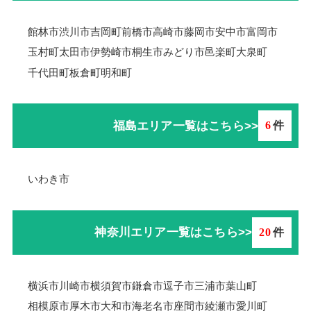
館林市
渋川市
吉岡町
前橋市
高崎市
藤岡市
安中市
富岡市
玉村町
太田市
伊勢崎市
桐生市
みどり市
邑楽町
大泉町
千代田町
板倉町
明和町
福島エリア一覧はこちら>>
6
件
いわき市
神奈川エリア一覧はこちら>>
20
件
横浜市
川崎市
横須賀市
鎌倉市
逗子市
三浦市
葉山町
相模原市
厚木市
大和市
海老名市
座間市
綾瀬市
愛川町