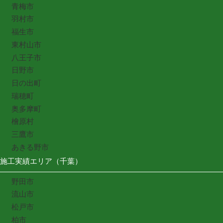
青梅市
羽村市
福生市
東村山市
八王子市
日野市
日の出町
瑞穂町
奥多摩町
檜原村
三鷹市
あきる野市
施工実績エリア（千葉）
野田市
流山市
松戸市
柏市