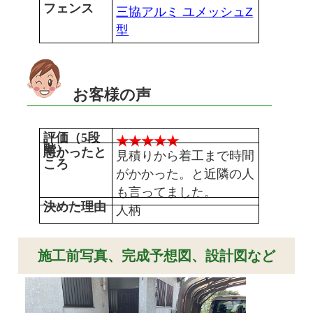
フェンス
三協アルミ ユメッシュZ
型
お客様の声
評価（5段
★★★★★
階）
悪かったと
見積りから着工まで時間
ころ
がかかった。と近隣の人
も言ってました。
決めた理由
人柄
施工前写真、完成予想図、設計図など