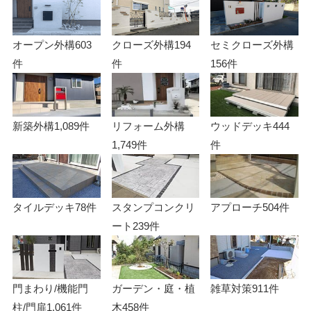
オープン外構
603
クローズ外構
194
セミクローズ外構
件
件
156件
新築外構
1,089件
リフォーム外構
ウッドデッキ
444
1,749件
件
タイルデッキ
78件
スタンプコンクリ
アプローチ
504件
ート
239件
門まわり/機能門
ガーデン・庭・植
雑草対策
911件
柱/門扉
1,061件
木
458件