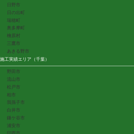
日野市
日の出町
瑞穂町
奥多摩町
檜原村
三鷹市
あきる野市
施工実績エリア（千葉）
野田市
流山市
松戸市
柏市
我孫子市
白井市
鎌ケ谷市
浦安市
印西市