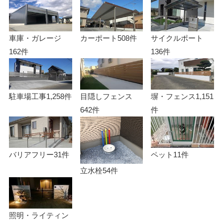
車庫・ガレージ
カーポート
508件
サイクルポート
162件
136件
駐車場工事
1,258件
目隠しフェンス
塀・フェンス
1,151
642件
件
バリアフリー
31件
ペット
11件
立水栓
54件
照明・ライティン