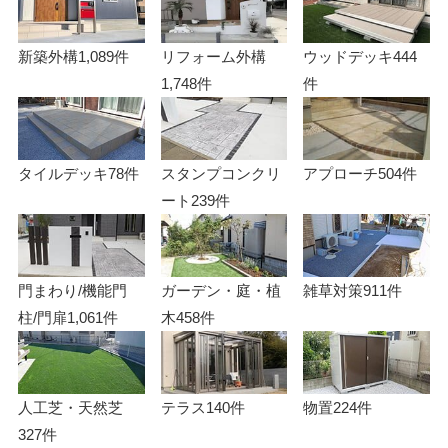
新築外構
1,089件
リフォーム外構
ウッドデッキ
444
1,748件
件
タイルデッキ
78件
スタンプコンクリ
アプローチ
504件
ート
239件
門まわり/機能門
ガーデン・庭・植
雑草対策
911件
柱/門扉
1,061件
木
458件
人工芝・天然芝
テラス
140件
物置
224件
327件