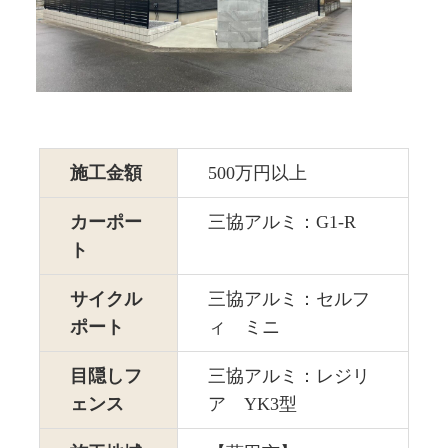
施工金額
500万円以上
カーポー
三協アルミ：G1-R
ト
サイクル
三協アルミ：セルフ
ポート
ィ ミニ
目隠しフ
三協アルミ：レジリ
ェンス
ア YK3型