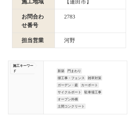
施工地域
【蓮田市】
お問合わ
2783
せ番号
担当営業
河野
施工キーワー
ド
新築
門まわり
塀工事・フェンス
雑草対策
ガーデン・庭
カーポート
サイクルポート
駐車場工事
オープン外構
土間コンクリート