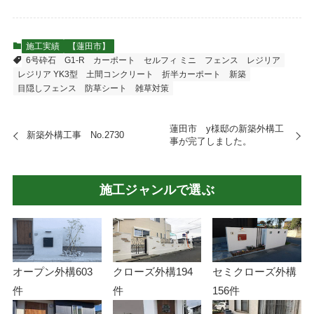
施工実績
【蓮田市】
6号砕石
G1-R
カーポート
セルフィ ミニ
フェンス
レジリア
レジリア YK3型
土間コンクリート
折半カーポート
新築
目隠しフェンス
防草シート
雑草対策
蓮田市 y様邸の新築外構工
新築外構工事 No.2730
事が完了しました。
施工ジャンルで選ぶ
オープン外構
603
クローズ外構
194
セミクローズ外構
件
件
156件