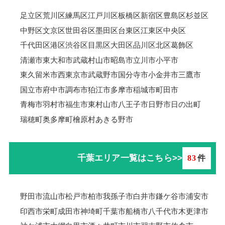
足立区
荒川区
練馬区
江戸川区
板橋区
新宿区
豊島区
杉並区
中野区
文京区
世田谷区
墨田区
台東区
江東区
中央区
千代田区
港区
渋谷区
目黒区
大田区
品川区
北区
葛飾区
清瀬市
東大和市
武蔵村山市
昭島市
立川市
小平市
東久留米市
西東京市
武蔵野市
国分寺市
小金井市
三鷹市
国立市
府中市
調布市
狛江市
多摩市
稲城市
町田市
青梅市羽村市
福生市
東村山市
八王子市
日野市
日の出町
瑞穂町
奥多摩町
檜原村
あきる野市
千葉エリア一覧はこちら>>
83
件
野田市
流山市
松戸市
柏市
我孫子市
白井市
鎌ケ谷市
浦安市
印西市
栄町
成田市
神埼町
千葉市
船橋市
八千代市
木更津市