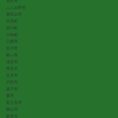
羽生市
ふじみ野市
東松山市
吉見町
滑川町
川島町
三郷市
吉川市
鶴ヶ島
深谷市
熊谷市
志木市
戸田市
坂戸市
蕨市
富士見市
狭山市
新座市