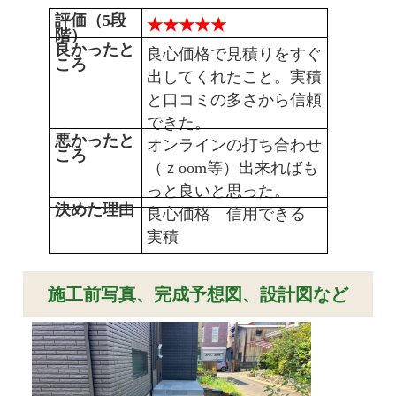
評価（5段
★★★★★
階）
良かったと
良心価格で見積りをすぐ
ころ
出してくれたこと。実積
と口コミの多さから信頼
できた。
悪かったと
オンラインの打ち合わせ
ころ
（ｚoom等）出来ればも
っと良いと思った。
決めた理由
良心価格 信用できる
実積
施工前写真、完成予想図、設計図など