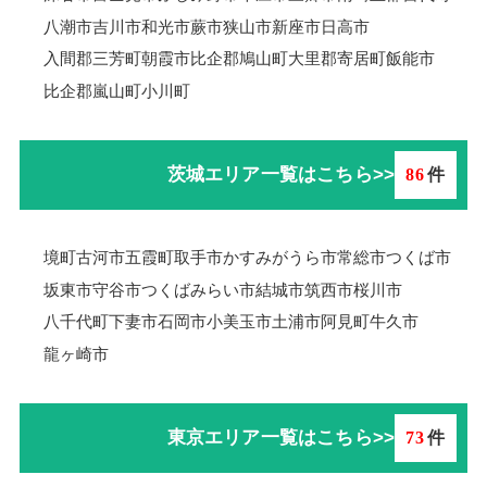
八潮市
吉川市
和光市
蕨市
狭山市
新座市
日高市
入間郡三芳町
朝霞市
比企郡鳩山町
大里郡寄居町
飯能市
比企郡嵐山町
小川町
茨城エリア一覧はこちら>>
86
件
境町
古河市
五霞町
取手市
かすみがうら市
常総市
つくば市
坂東市
守谷市
つくばみらい市
結城市
筑西市
桜川市
八千代町
下妻市
石岡市
小美玉市
土浦市
阿見町
牛久市
龍ヶ崎市
東京エリア一覧はこちら>>
73
件