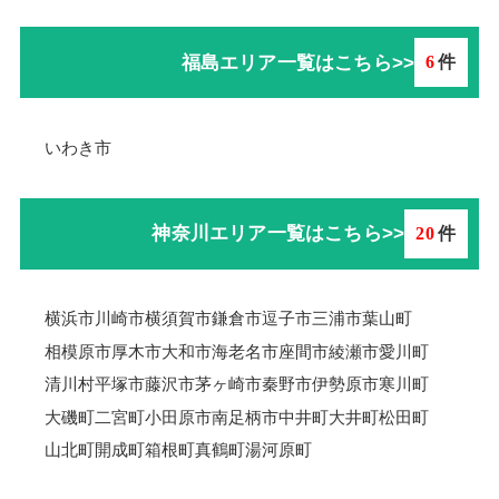
福島エリア一覧はこちら>>
6
件
いわき市
神奈川エリア一覧はこちら>>
20
件
横浜市
川崎市
横須賀市
鎌倉市
逗子市
三浦市
葉山町
相模原市
厚木市
大和市
海老名市
座間市
綾瀬市
愛川町
清川村
平塚市
藤沢市
茅ヶ崎市
秦野市
伊勢原市
寒川町
大磯町
二宮町
小田原市
南足柄市
中井町
大井町
松田町
山北町
開成町
箱根町
真鶴町
湯河原町