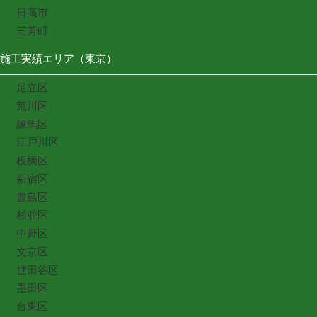
日高市
三芳町
施工実績エリア（東京）
足立区
荒川区
練馬区
江戸川区
板橋区
新宿区
豊島区
杉並区
中野区
文京区
世田谷区
墨田区
台東区