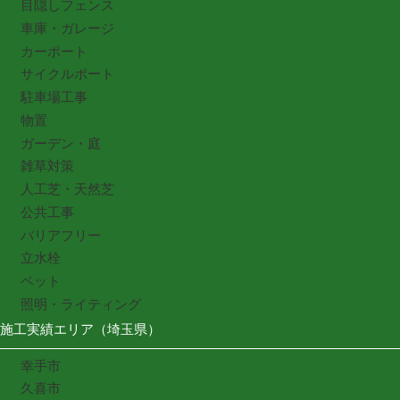
目隠しフェンス
車庫・ガレージ
カーポート
サイクルポート
駐車場工事
物置
ガーデン・庭
雑草対策
人工芝・天然芝
公共工事
バリアフリー
立水栓
ペット
照明・ライティング
施工実績エリア（埼玉県）
幸手市
久喜市