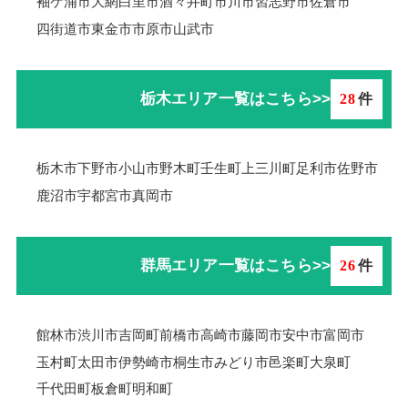
袖ケ浦市
大網白里市
酒々井町
市川市
習志野市
佐倉市
四街道市
東金市
市原市
山武市
栃木エリア一覧はこちら>>
28
件
栃木市
下野市
小山市
野木町
壬生町
上三川町
足利市
佐野市
鹿沼市
宇都宮市
真岡市
群馬エリア一覧はこちら>>
26
件
館林市
渋川市
吉岡町
前橋市
高崎市
藤岡市
安中市
富岡市
玉村町
太田市
伊勢崎市
桐生市
みどり市
邑楽町
大泉町
千代田町
板倉町
明和町