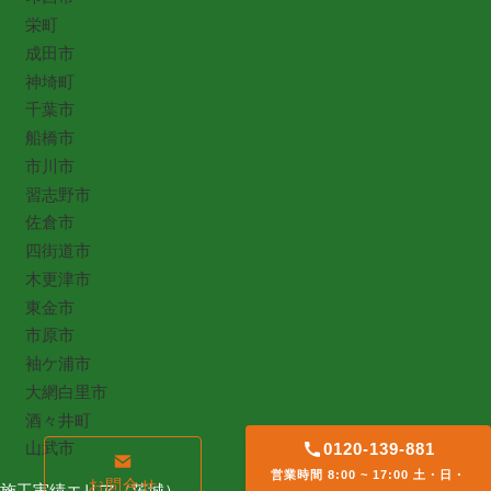
栄町
成田市
神埼町
千葉市
船橋市
市川市
習志野市
佐倉市
四街道市
木更津市
東金市
市原市
袖ケ浦市
大網白里市
酒々井町
山武市
0120-139-881
営業時間 8:00 ~ 17:00 土・日・
お問合せ