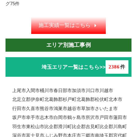
グ
75件
施工実績一覧はこちら
エリア別施工事例
埼玉エリア一覧はこちら>>
2386
件
上尾市
入間市
桶川市
春日部市
加須市
川口市
川越市
北足立郡伊奈町
北葛飾郡杉戸町
北葛飾郡松伏町
北本市
行田市
久喜市
熊谷市
鴻巣市
越谷市
草加市
さいたま市
坂戸市
幸手市
志木市
白岡市
鶴ヶ島市
所沢市
戸田市
蓮田市
羽生市
東松山市
比企郡滑川町
比企郡吉見町
比企郡川島町
深谷市
富士見市
ふじみ野市
本庄市
三郷市
南埼玉郡宮代町