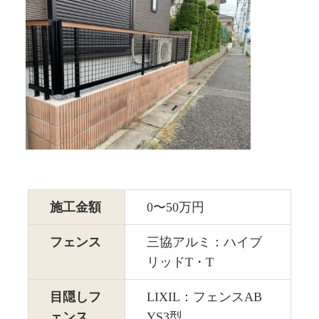
施工金額
0〜50万円
フェンス
三協アルミ：ハイブ
リッドT・T
目隠しフ
LIXIL：フェンスAB
ェンス
YS3型