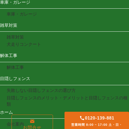
車庫・ガレージ
車庫・ガレージ
雑草対策
雑草対策
犬走りコンクート
解体工事
解体工事
目隠しフェンス
失敗しない目隠しフェンスの選び方
目隠しフェンスのメリット・デメリットと目隠しフェンスの種
類
ホーム
0120-139-881
会社案内
営業時間 8:00 ~ 17:00 土・日・
お問合せ