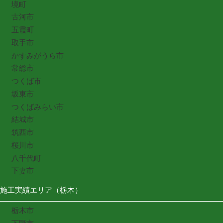
境町
古河市
五霞町
取手市
かすみがうら市
常総市
つくば市
坂東市
つくばみらい市
結城市
筑西市
桜川市
八千代町
下妻市
施工実績エリア（栃木）
栃木市