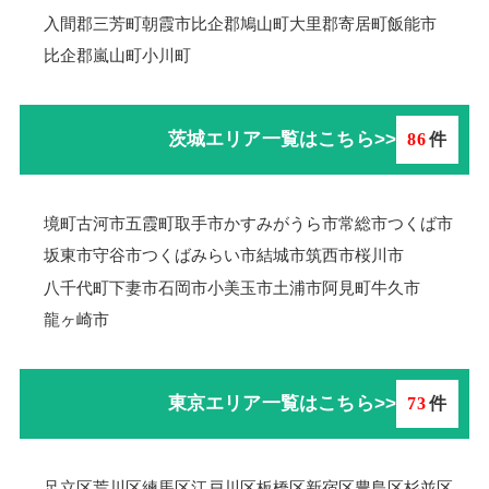
入間郡三芳町
朝霞市
比企郡鳩山町
大里郡寄居町
飯能市
比企郡嵐山町
小川町
茨城エリア一覧はこちら>>
86
件
境町
古河市
五霞町
取手市
かすみがうら市
常総市
つくば市
坂東市
守谷市
つくばみらい市
結城市
筑西市
桜川市
八千代町
下妻市
石岡市
小美玉市
土浦市
阿見町
牛久市
龍ヶ崎市
東京エリア一覧はこちら>>
73
件
足立区
荒川区
練馬区
江戸川区
板橋区
新宿区
豊島区
杉並区