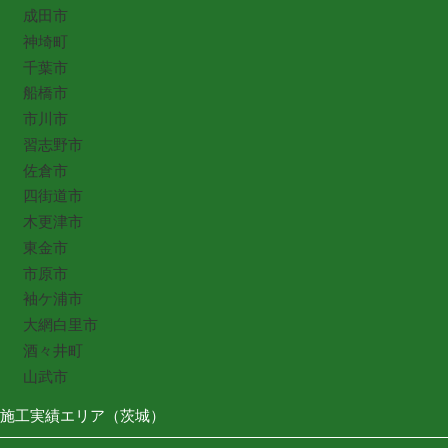
成田市
神埼町
千葉市
船橋市
市川市
習志野市
佐倉市
四街道市
木更津市
東金市
市原市
袖ケ浦市
大網白里市
酒々井町
山武市
施工実績エリア（茨城）