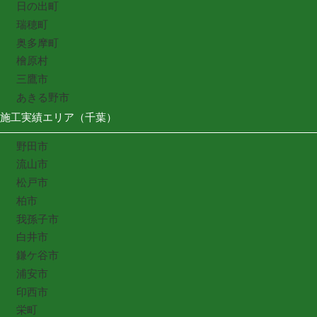
日の出町
瑞穂町
奥多摩町
檜原村
三鷹市
あきる野市
施工実績エリア（千葉）
野田市
流山市
松戸市
柏市
我孫子市
白井市
鎌ケ谷市
浦安市
印西市
栄町