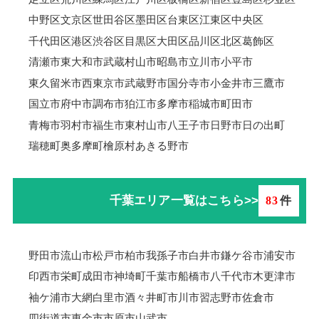
中野区
文京区
世田谷区
墨田区
台東区
江東区
中央区
千代田区
港区
渋谷区
目黒区
大田区
品川区
北区
葛飾区
清瀬市
東大和市
武蔵村山市
昭島市
立川市
小平市
東久留米市
西東京市
武蔵野市
国分寺市
小金井市
三鷹市
国立市
府中市
調布市
狛江市
多摩市
稲城市
町田市
青梅市羽村市
福生市
東村山市
八王子市
日野市
日の出町
瑞穂町
奥多摩町
檜原村
あきる野市
千葉エリア一覧はこちら>>
83
件
野田市
流山市
松戸市
柏市
我孫子市
白井市
鎌ケ谷市
浦安市
印西市
栄町
成田市
神埼町
千葉市
船橋市
八千代市
木更津市
袖ケ浦市
大網白里市
酒々井町
市川市
習志野市
佐倉市
四街道市
東金市
市原市
山武市