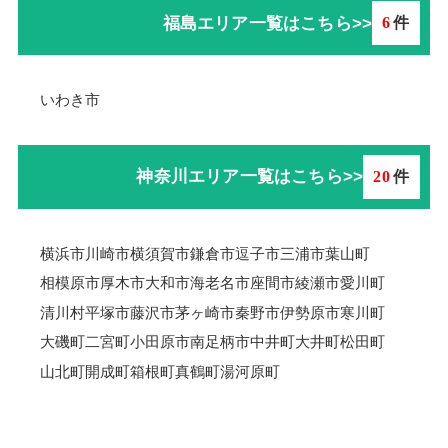
福島エリア一覧はこちら>>
6
件
いわき市
神奈川エリア一覧はこちら>>
20
件
横浜市
川崎市
横須賀市
鎌倉市
逗子市
三浦市
葉山町
相模原市
厚木市
大和市
海老名市
座間市
綾瀬市
愛川町
清川村
平塚市
藤沢市
茅ヶ崎市
秦野市
伊勢原市
寒川町
大磯町
二宮町
小田原市
南足柄市
中井町
大井町
松田町
山北町
開成町
箱根町
真鶴町
湯河原町