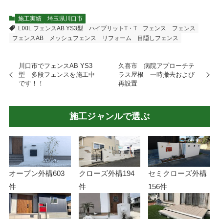
施工実績
埼玉県川口市
LIXIL フェンスAB YS3型
ハイブリットT・T フェンス
フェンス
フェンスAB
メッシュフェンス
リフォーム
目隠しフェンス
川口市でフェンスAB YS3
久喜市 病院アプローチテ
型 多段フェンスを施工中
ラス屋根 一時撤去および
です！！
再設置
施工ジャンルで選ぶ
オープン外構
603
クローズ外構
194
セミクローズ外構
件
件
156件