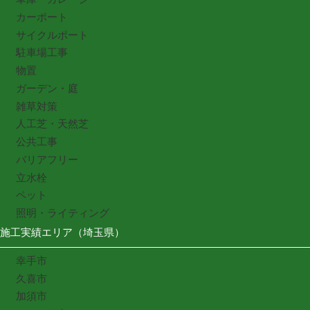
カーポート
サイクルポート
駐車場工事
物置
ガーデン・庭
雑草対策
人工芝・天然芝
公共工事
バリアフリー
立水栓
ペット
照明・ライティング
施工実績エリア（埼玉県）
幸手市
久喜市
加須市