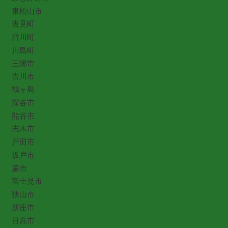
東松山市
吉見町
滑川町
川島町
三郷市
吉川市
鶴ヶ島
深谷市
熊谷市
志木市
戸田市
坂戸市
蕨市
富士見市
狭山市
新座市
日高市