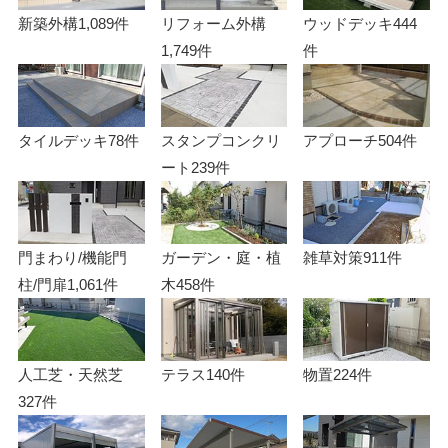
新築外構
1,089件
リフォーム外構
ウッドデッキ
444
1,749件
件
タイルデッキ
78件
スタンプコンクリ
アプローチ
504件
ート
239件
門まわり/機能門
ガーデン・庭・植
雑草対策
911件
柱/門扉
1,061件
木
458件
人工芝・天然芝
テラス
140件
物置
224件
327件