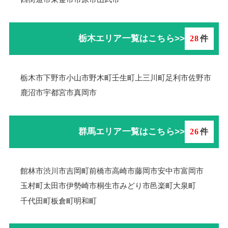
栃木エリア一覧はこちら>>
28
件
栃木市
下野市
小山市
野木町
壬生町
上三川町
足利市
佐野市
鹿沼市
宇都宮市
真岡市
群馬エリア一覧はこちら>>
26
件
館林市
渋川市
吉岡町
前橋市
高崎市
藤岡市
安中市
富岡市
玉村町
太田市
伊勢崎市
桐生市
みどり市
邑楽町
大泉町
千代田町
板倉町
明和町