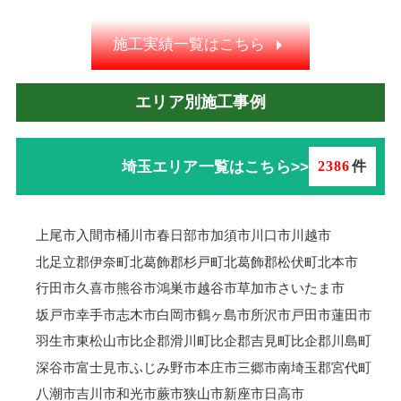
施工実績一覧はこちら
エリア別施工事例
埼玉エリア一覧はこちら>>
2386
件
上尾市
入間市
桶川市
春日部市
加須市
川口市
川越市
北足立郡伊奈町
北葛飾郡杉戸町
北葛飾郡松伏町
北本市
行田市
久喜市
熊谷市
鴻巣市
越谷市
草加市
さいたま市
坂戸市
幸手市
志木市
白岡市
鶴ヶ島市
所沢市
戸田市
蓮田市
羽生市
東松山市
比企郡滑川町
比企郡吉見町
比企郡川島町
深谷市
富士見市
ふじみ野市
本庄市
三郷市
南埼玉郡宮代町
八潮市
吉川市
和光市
蕨市
狭山市
新座市
日高市