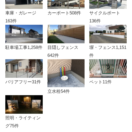
車庫・ガレージ
カーポート
508件
サイクルポート
163件
136件
駐車場工事
1,258件
目隠しフェンス
塀・フェンス
1,151
642件
件
バリアフリー
31件
ペット
11件
立水栓
54件
照明・ライティン
グ
75件