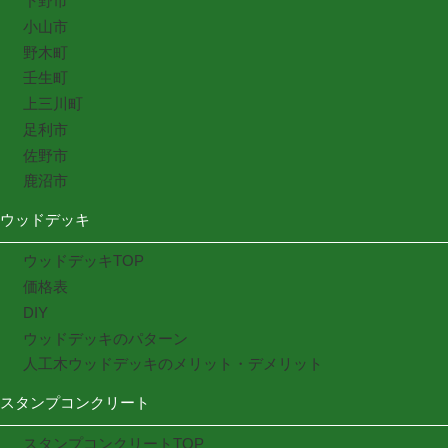
下野市
小山市
野木町
壬生町
上三川町
足利市
佐野市
鹿沼市
ウッドデッキ
ウッドデッキTOP
価格表
DIY
ウッドデッキのパターン
人工木ウッドデッキのメリット・デメリット
スタンプコンクリート
スタンプコンクリートTOP