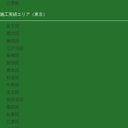
三芳町
施工実績エリア（東京）
足立区
荒川区
練馬区
江戸川区
板橋区
新宿区
豊島区
杉並区
中野区
文京区
世田谷区
墨田区
台東区
江東区