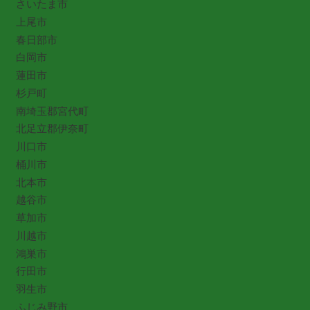
さいたま市
上尾市
春日部市
白岡市
蓮田市
杉戸町
南埼玉郡宮代町
北足立郡伊奈町
川口市
桶川市
北本市
越谷市
草加市
川越市
鴻巣市
行田市
羽生市
ふじみ野市