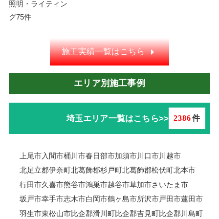
照明・ライティン
グ
75件
施工実績一覧はこちら
エリア別施工事例
埼玉エリア一覧はこちら>>
2386
件
上尾市
入間市
桶川市
春日部市
加須市
川口市
川越市
北足立郡伊奈町
北葛飾郡杉戸町
北葛飾郡松伏町
北本市
行田市
久喜市
熊谷市
鴻巣市
越谷市
草加市
さいたま市
坂戸市
幸手市
志木市
白岡市
鶴ヶ島市
所沢市
戸田市
蓮田市
羽生市
東松山市
比企郡滑川町
比企郡吉見町
比企郡川島町