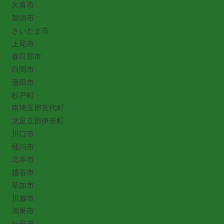
久喜市
加須市
さいたま市
上尾市
春日部市
白岡市
蓮田市
杉戸町
南埼玉郡宮代町
北足立郡伊奈町
川口市
桶川市
北本市
越谷市
草加市
川越市
鴻巣市
行田市