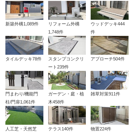
新築外構
1,089件
リフォーム外構
ウッドデッキ
444
1,748件
件
タイルデッキ
78件
スタンプコンクリ
アプローチ
504件
ート
239件
門まわり/機能門
ガーデン・庭・植
雑草対策
911件
柱/門扉
1,061件
木
458件
人工芝・天然芝
テラス
140件
物置
224件