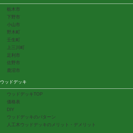
栃木市
下野市
小山市
野木町
壬生町
上三川町
足利市
佐野市
鹿沼市
ウッドデッキ
ウッドデッキTOP
価格表
DIY
ウッドデッキのパターン
人工木ウッドデッキのメリット・デメリット