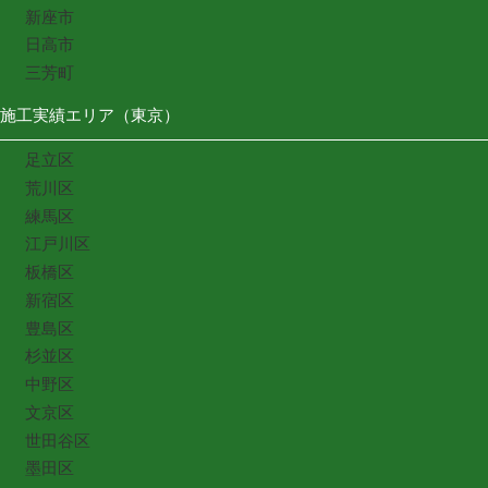
新座市
日高市
三芳町
施工実績エリア（東京）
足立区
荒川区
練馬区
江戸川区
板橋区
新宿区
豊島区
杉並区
中野区
文京区
世田谷区
墨田区