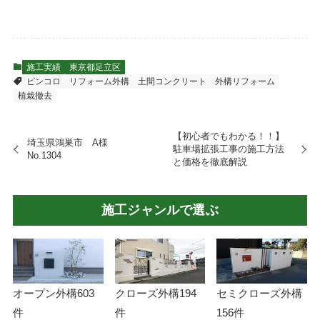
施工実績
東京都足立区
ピンコロ
リフォーム外構
土間コンクリート
外構リフォーム
植栽撤去
【初心者でもわかる！！】
埼玉県鴻巣市 A様
駐車場拡張工事の施工方法
No.1304
と価格を徹底解説
施工ジャンルで選ぶ
オープン外構
603
クローズ外構
194
セミクローズ外構
件
件
156件