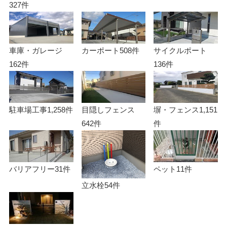
327件
車庫・ガレージ
カーポート
508件
サイクルポート
162件
136件
駐車場工事
1,258件
目隠しフェンス
塀・フェンス
1,151
642件
件
バリアフリー
31件
ペット
11件
立水栓
54件