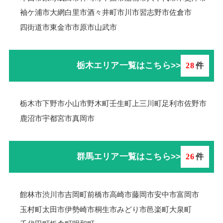
袖ケ浦市
大網白里市
酒々井町
市川市
習志野市
佐倉市
四街道市
東金市
市原市
山武市
栃木エリア一覧はこちら>>
28
件
栃木市
下野市
小山市
野木町
壬生町
上三川町
足利市
佐野市
鹿沼市
宇都宮市
真岡市
群馬エリア一覧はこちら>>
26
件
館林市
渋川市
吉岡町
前橋市
高崎市
藤岡市
安中市
富岡市
玉村町
太田市
伊勢崎市
桐生市
みどり市
邑楽町
大泉町