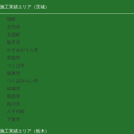
施工実績エリア（茨城）
境町
古河市
五霞町
取手市
かすみがうら市
常総市
つくば市
坂東市
つくばみらい市
結城市
筑西市
桜川市
八千代町
下妻市
施工実績エリア（栃木）