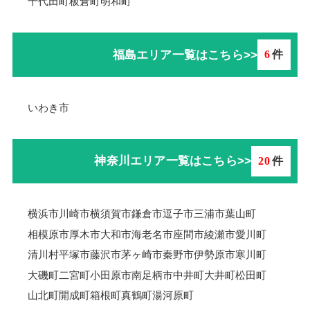
千代田町
板倉町
明和町
福島エリア一覧はこちら>>
6
件
いわき市
神奈川エリア一覧はこちら>>
20
件
横浜市
川崎市
横須賀市
鎌倉市
逗子市
三浦市
葉山町
相模原市
厚木市
大和市
海老名市
座間市
綾瀬市
愛川町
清川村
平塚市
藤沢市
茅ヶ崎市
秦野市
伊勢原市
寒川町
大磯町
二宮町
小田原市
南足柄市
中井町
大井町
松田町
山北町
開成町
箱根町
真鶴町
湯河原町