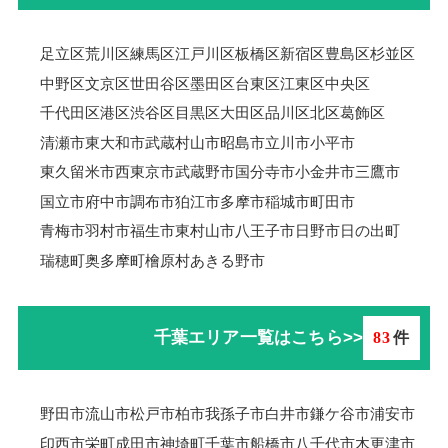
足立区
荒川区
練馬区
江戸川区
板橋区
新宿区
豊島区
杉並区
中野区
文京区
世田谷区
墨田区
台東区
江東区
中央区
千代田区
港区
渋谷区
目黒区
大田区
品川区
北区
葛飾区
清瀬市
東大和市
武蔵村山市
昭島市
立川市
小平市
東久留米市
西東京市
武蔵野市
国分寺市
小金井市
三鷹市
国立市
府中市
調布市
狛江市
多摩市
稲城市
町田市
青梅市羽村市
福生市
東村山市
八王子市
日野市
日の出町
瑞穂町
奥多摩町
檜原村
あきる野市
千葉エリア一覧はこちら>>
83
件
野田市
流山市
松戸市
柏市
我孫子市
白井市
鎌ケ谷市
浦安市
印西市
栄町
成田市
神埼町
千葉市
船橋市
八千代市
木更津市