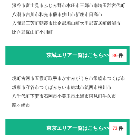
深谷市
富士見市
ふじみ野市
本庄市
三郷市
南埼玉郡宮代町
八潮市
吉川市
和光市
蕨市
狭山市
新座市
日高市
入間郡三芳町
朝霞市
比企郡鳩山町
大里郡寄居町
飯能市
比企郡嵐山町
小川町
茨城エリア一覧はこちら>>
86
件
境町
古河市
五霞町
取手市
かすみがうら市
常総市
つくば市
坂東市
守谷市
つくばみらい市
結城市
筑西市
桜川市
八千代町
下妻市
石岡市
小美玉市
土浦市
阿見町
牛久市
龍ヶ崎市
東京エリア一覧はこちら>>
73
件