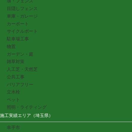
塀・フェンス
目隠しフェンス
車庫・ガレージ
カーポート
サイクルポート
駐車場工事
物置
ガーデン・庭
雑草対策
人工芝・天然芝
公共工事
バリアフリー
立水栓
ペット
照明・ライティング
施工実績エリア（埼玉県）
幸手市