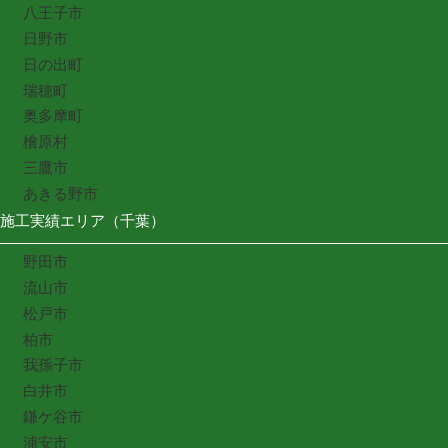
八王子市
日野市
日の出町
瑞穂町
奥多摩町
檜原村
三鷹市
あきる野市
施工実績エリア（千葉）
野田市
流山市
松戸市
柏市
我孫子市
白井市
鎌ケ谷市
浦安市