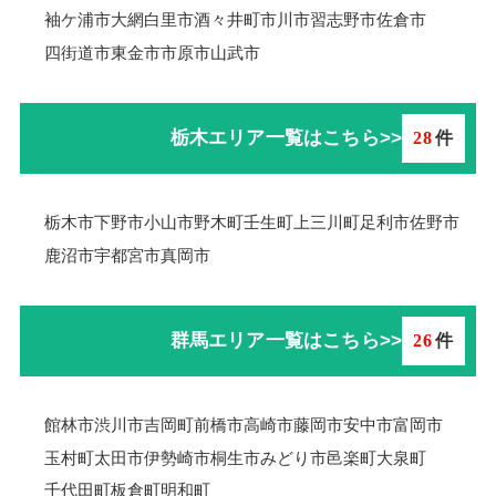
袖ケ浦市
大網白里市
酒々井町
市川市
習志野市
佐倉市
四街道市
東金市
市原市
山武市
栃木エリア一覧はこちら>>
28
件
栃木市
下野市
小山市
野木町
壬生町
上三川町
足利市
佐野市
鹿沼市
宇都宮市
真岡市
群馬エリア一覧はこちら>>
26
件
館林市
渋川市
吉岡町
前橋市
高崎市
藤岡市
安中市
富岡市
玉村町
太田市
伊勢崎市
桐生市
みどり市
邑楽町
大泉町
千代田町
板倉町
明和町