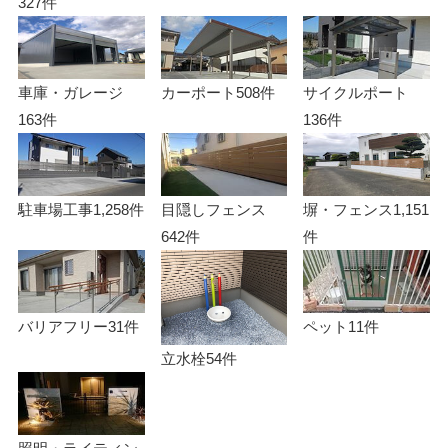
327件
車庫・ガレージ
カーポート
508件
サイクルポート
163件
136件
駐車場工事
1,258件
目隠しフェンス
塀・フェンス
1,151
642件
件
バリアフリー
31件
ペット
11件
立水栓
54件