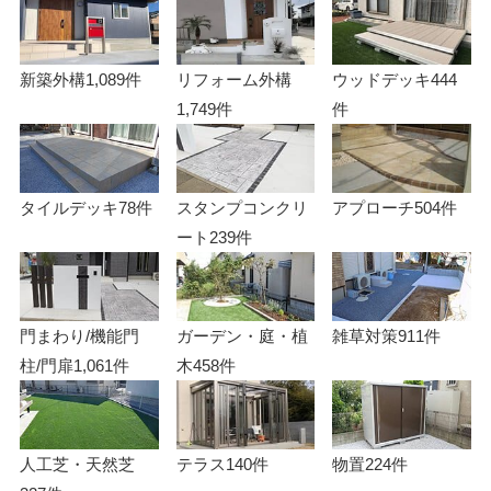
新築外構
1,089件
リフォーム外構
ウッドデッキ
444
1,749件
件
タイルデッキ
78件
スタンプコンクリ
アプローチ
504件
ート
239件
門まわり/機能門
ガーデン・庭・植
雑草対策
911件
柱/門扉
1,061件
木
458件
人工芝・天然芝
テラス
140件
物置
224件