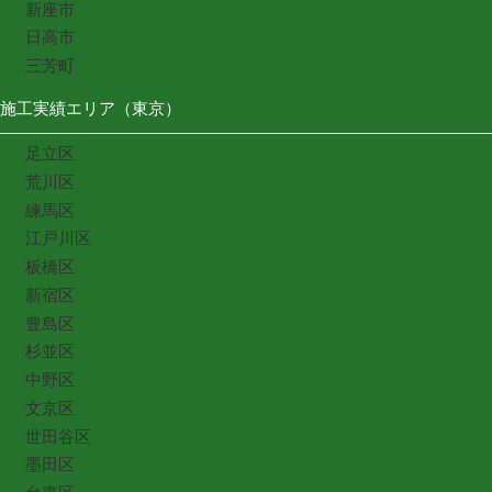
新座市
日高市
三芳町
施工実績エリア（東京）
足立区
荒川区
練馬区
江戸川区
板橋区
新宿区
豊島区
杉並区
中野区
文京区
世田谷区
墨田区