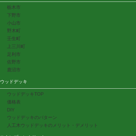
栃木市
下野市
小山市
野木町
壬生町
上三川町
足利市
佐野市
鹿沼市
ウッドデッキ
ウッドデッキTOP
価格表
DIY
ウッドデッキのパターン
人工木ウッドデッキのメリット・デメリット