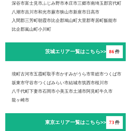
深谷市
富士見市
ふじみ野市
本庄市
三郷市
南埼玉郡宮代町
八潮市
吉川市
和光市
蕨市
狭山市
新座市
日高市
入間郡三芳町
朝霞市
比企郡鳩山町
大里郡寄居町
飯能市
比企郡嵐山町
小川町
茨城エリア一覧はこちら>>
86
件
境町
古河市
五霞町
取手市
かすみがうら市
常総市
つくば市
坂東市
守谷市
つくばみらい市
結城市
筑西市
桜川市
八千代町
下妻市
石岡市
小美玉市
土浦市
阿見町
牛久市
龍ヶ崎市
東京エリア一覧はこちら>>
73
件