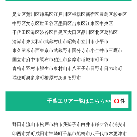
足立区
荒川区
練馬区
江戸川区
板橋区
新宿区
豊島区
杉並区
中野区
文京区
世田谷区
墨田区
台東区
江東区
中央区
千代田区
港区
渋谷区
目黒区
大田区
品川区
北区
葛飾区
清瀬市
東大和市
武蔵村山市
昭島市
立川市
小平市
東久留米市
西東京市
武蔵野市
国分寺市
小金井市
三鷹市
国立市
府中市
調布市
狛江市
多摩市
稲城市
町田市
青梅市羽村市
福生市
東村山市
八王子市
日野市
日の出町
瑞穂町
奥多摩町
檜原村
あきる野市
千葉エリア一覧はこちら>>
83
件
野田市
流山市
松戸市
柏市
我孫子市
白井市
鎌ケ谷市
浦安市
印西市
栄町
成田市
神埼町
千葉市
船橋市
八千代市
木更津市