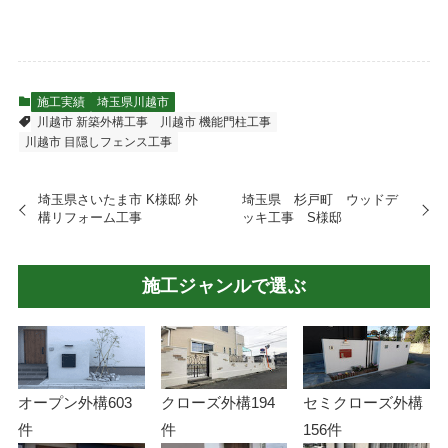
施工実績
埼玉県川越市
川越市 新築外構工事
川越市 機能門柱工事
川越市 目隠しフェンス工事
埼玉県さいたま市 K様邸 外
埼玉県 杉戸町 ウッドデ
構リフォーム工事
ッキ工事 S様邸
施工ジャンルで選ぶ
オープン外構
603
クローズ外構
194
セミクローズ外構
件
件
156件