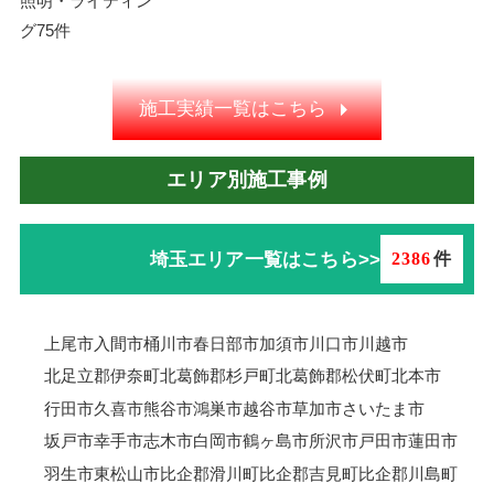
照明・ライティン
グ
75件
施工実績一覧はこちら
エリア別施工事例
埼玉エリア一覧はこちら>>
2386
件
上尾市
入間市
桶川市
春日部市
加須市
川口市
川越市
北足立郡伊奈町
北葛飾郡杉戸町
北葛飾郡松伏町
北本市
行田市
久喜市
熊谷市
鴻巣市
越谷市
草加市
さいたま市
坂戸市
幸手市
志木市
白岡市
鶴ヶ島市
所沢市
戸田市
蓮田市
羽生市
東松山市
比企郡滑川町
比企郡吉見町
比企郡川島町