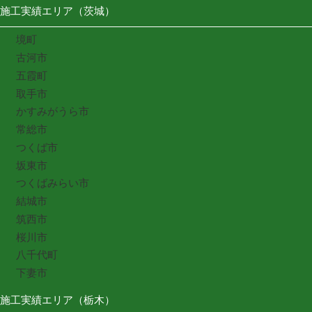
施工実績エリア（茨城）
境町
古河市
五霞町
取手市
かすみがうら市
常総市
つくば市
坂東市
つくばみらい市
結城市
筑西市
桜川市
八千代町
下妻市
施工実績エリア（栃木）