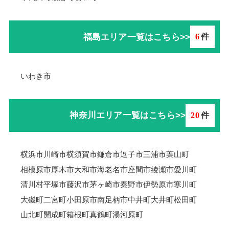
福島エリア一覧はこちら>>
6
件
いわき市
神奈川エリア一覧はこちら>>
20
件
横浜市
川崎市
横須賀市
鎌倉市
逗子市
三浦市
葉山町
相模原市
厚木市
大和市
海老名市
座間市
綾瀬市
愛川町
清川村
平塚市
藤沢市
茅ヶ崎市
秦野市
伊勢原市
寒川町
大磯町
二宮町
小田原市
南足柄市
中井町
大井町
松田町
山北町
開成町
箱根町
真鶴町
湯河原町