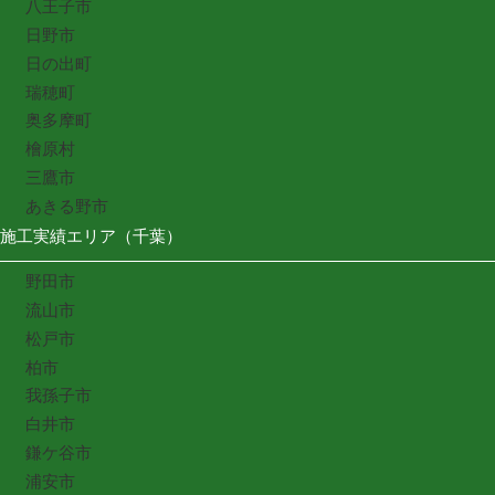
八王子市
日野市
日の出町
瑞穂町
奥多摩町
檜原村
三鷹市
あきる野市
施工実績エリア（千葉）
野田市
流山市
松戸市
柏市
我孫子市
白井市
鎌ケ谷市
浦安市