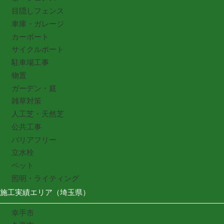
目隠しフェンス
車庫・ガレージ
カーポート
サイクルポート
駐車場工事
物置
ガーデン・庭
雑草対策
人工芝・天然芝
公共工事
バリアフリー
立水栓
ペット
照明・ライティング
施工実績エリア（埼玉県）
幸手市