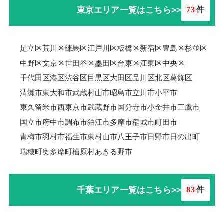
東京エリア一覧はこちら>>
73
件
足立区
荒川区
練馬区
江戸川区
板橋区
新宿区
豊島区
杉並区
中野区
文京区
世田谷区
墨田区
台東区
江東区
中央区
千代田区
港区
渋谷区
目黒区
大田区
品川区
北区
葛飾区
清瀬市
東大和市
武蔵村山市
昭島市
立川市
小平市
東久留米市
西東京市
武蔵野市
国分寺市
小金井市
三鷹市
国立市
府中市
調布市
狛江市
多摩市
稲城市
町田市
青梅市羽村市
福生市
東村山市
八王子市
日野市
日の出町
瑞穂町
奥多摩町
檜原村
あきる野市
千葉エリア一覧はこちら>>
83
件