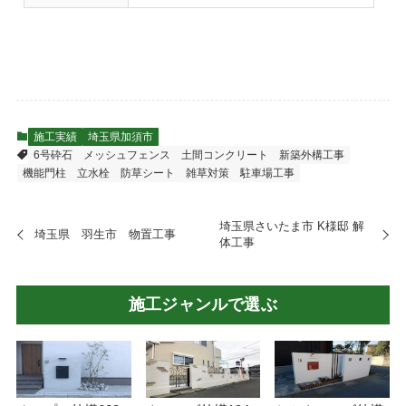
施工実績
埼玉県加須市
6号砕石
メッシュフェンス
土間コンクリート
新築外構工事
機能門柱
立水栓
防草シート
雑草対策
駐車場工事
埼玉県さいたま市 K様邸 解
埼玉県 羽生市 物置工事
体工事
施工ジャンルで選ぶ