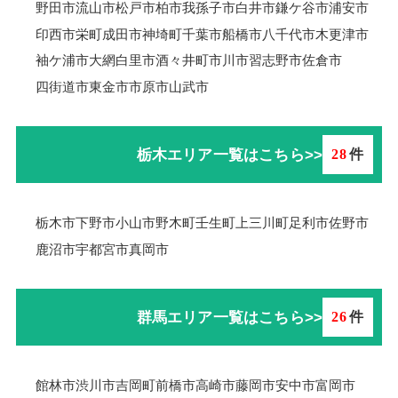
野田市
流山市
松戸市
柏市
我孫子市
白井市
鎌ケ谷市
浦安市
印西市
栄町
成田市
神埼町
千葉市
船橋市
八千代市
木更津市
袖ケ浦市
大網白里市
酒々井町
市川市
習志野市
佐倉市
四街道市
東金市
市原市
山武市
栃木エリア一覧はこちら>>
28
件
栃木市
下野市
小山市
野木町
壬生町
上三川町
足利市
佐野市
鹿沼市
宇都宮市
真岡市
群馬エリア一覧はこちら>>
26
件
館林市
渋川市
吉岡町
前橋市
高崎市
藤岡市
安中市
富岡市