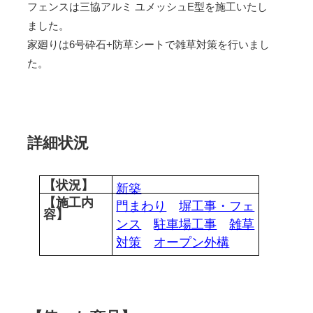
フェンスは三協アルミ ユメッシュE型を施工いたし
ました。
家廻りは6号砕石+防草シートで雑草対策を行いまし
た。
詳細状況
【状況】
新築
【施工内
門まわり
塀工事・フェ
容】
ンス
駐車場工事
雑草
対策
オープン外構