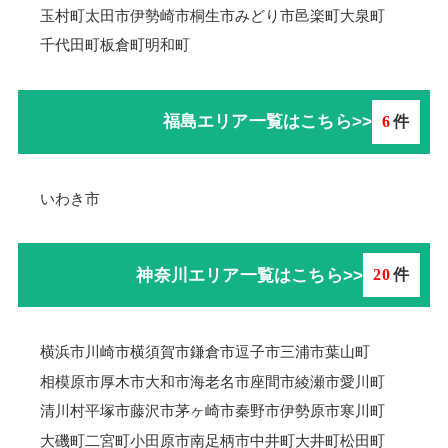
玉村町
太田市
伊勢崎市
桐生市
みどり市
邑楽町
大泉町
千代田町
板倉町
明和町
福島エリア一覧はこちら>>
6
件
いわき市
神奈川エリア一覧はこちら>>
20
件
横浜市
川崎市
横須賀市
鎌倉市
逗子市
三浦市
葉山町
相模原市
厚木市
大和市
海老名市
座間市
綾瀬市
愛川町
清川村
平塚市
藤沢市
茅ヶ崎市
秦野市
伊勢原市
寒川町
大磯町
二宮町
小田原市
南足柄市
中井町
大井町
松田町