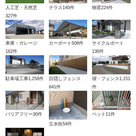
人工芝・天然芝
テラス
140件
物置
224件
327件
車庫・ガレージ
カーポート
508件
サイクルポート
162件
136件
駐車場工事
1,258件
目隠しフェンス
塀・フェンス
1,151
641件
件
バリアフリー
30件
ペット
11件
立水栓
54件