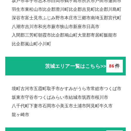
坂戸市
幸手市
志木市
白岡市
鶴ヶ島市
所沢市
戸田市
蓮田市
羽生市
東松山市
比企郡滑川町
比企郡吉見町
比企郡川島町
深谷市
富士見市
ふじみ野市
本庄市
三郷市
南埼玉郡宮代町
八潮市
吉川市
和光市
蕨市
狭山市
新座市
日高市
入間郡三芳町
朝霞市
比企郡鳩山町
大里郡寄居町
飯能市
比企郡嵐山町
小川町
茨城エリア一覧はこちら>>
86
件
境町
古河市
五霞町
取手市
かすみがうら市
常総市
つくば市
坂東市
守谷市
つくばみらい市
結城市
筑西市
桜川市
八千代町
下妻市
石岡市
小美玉市
土浦市
阿見町
牛久市
龍ヶ崎市