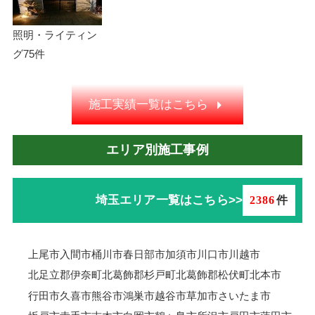
照明・ライティン
グ
75件
施工実績一覧はこちら
エリア別施工事例
埼玉エリア一覧はこちら>>
2386
件
上尾市
入間市
桶川市
春日部市
加須市
川口市
川越市
北足立郡伊奈町
北葛飾郡杉戸町
北葛飾郡松伏町
北本市
行田市
久喜市
熊谷市
鴻巣市
越谷市
草加市
さいたま市