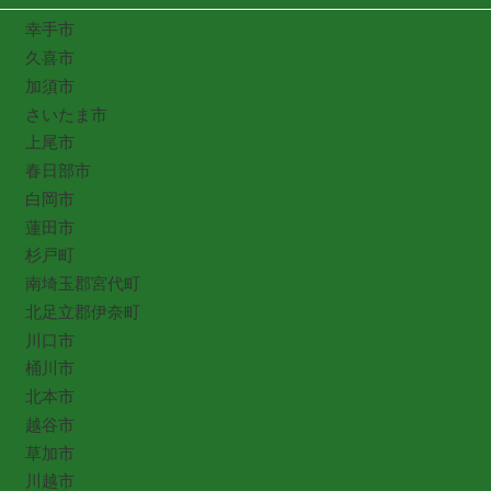
幸手市
久喜市
加須市
さいたま市
上尾市
春日部市
白岡市
蓮田市
杉戸町
南埼玉郡宮代町
北足立郡伊奈町
川口市
桶川市
北本市
越谷市
草加市
川越市