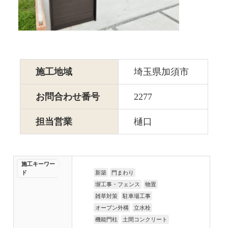
施工地域
埼玉県加須市
お問合わせ番号
2277
担当営業
樋口
施工キーワー
ド
新築
門まわり
塀工事・フェンス
物置
雑草対策
駐車場工事
オープン外構
立水栓
機能門柱
土間コンクリート