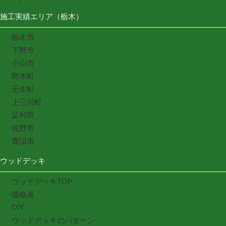
施工実績エリア（栃木）
栃木市
下野市
小山市
野木町
壬生町
上三川町
足利市
佐野市
鹿沼市
ウッドデッキ
ウッドデッキTOP
価格表
DIY
ウッドデッキのパターン