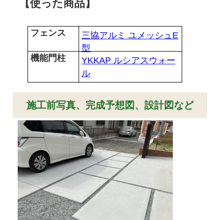
【使った商品】
フェンス
三協アルミ ユメッシュE
型
機能門柱
YKKAP ルシアスウォー
ル
施工前写真、完成予想図、設計図など