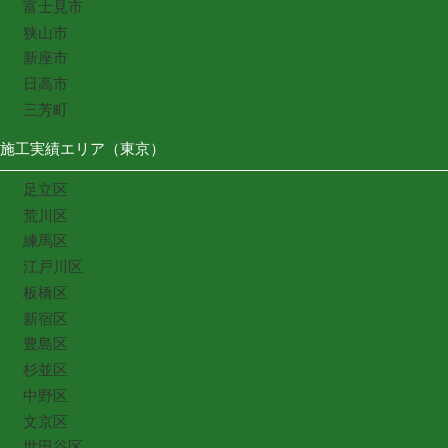
富士見市
狭山市
新座市
日高市
三芳町
施工実績エリア（東京）
足立区
荒川区
練馬区
江戸川区
板橋区
新宿区
豊島区
杉並区
中野区
文京区
世田谷区