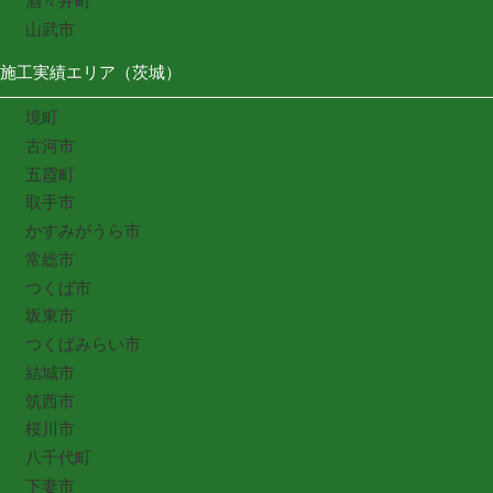
酒々井町
山武市
施工実績エリア（茨城）
境町
古河市
五霞町
取手市
かすみがうら市
常総市
つくば市
坂東市
つくばみらい市
結城市
筑西市
桜川市
八千代町
下妻市