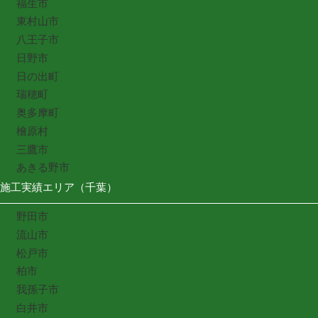
福生市
東村山市
八王子市
日野市
日の出町
瑞穂町
奥多摩町
檜原村
三鷹市
あきる野市
施工実績エリア（千葉）
野田市
流山市
松戸市
柏市
我孫子市
白井市