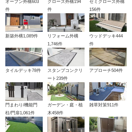
オープン外構
603
クローズ外構
194
セミクローズ外構
件
件
156件
新築外構
1,089件
リフォーム外構
ウッドデッキ
444
1,746件
件
タイルデッキ
78件
スタンプコンクリ
アプローチ
504件
ート
239件
門まわり/機能門
ガーデン・庭・植
雑草対策
911件
柱/門扉
1,061件
木
458件