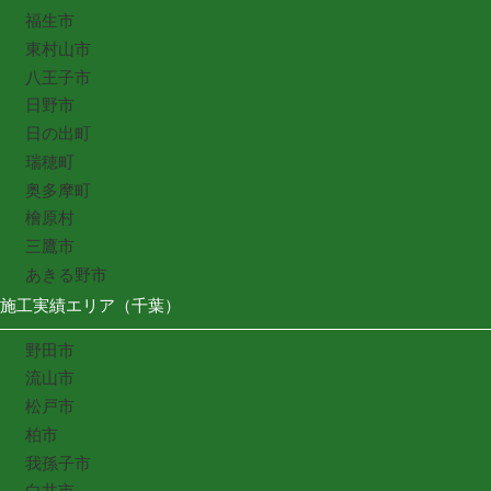
福生市
東村山市
八王子市
日野市
日の出町
瑞穂町
奥多摩町
檜原村
三鷹市
あきる野市
施工実績エリア（千葉）
野田市
流山市
松戸市
柏市
我孫子市
白井市