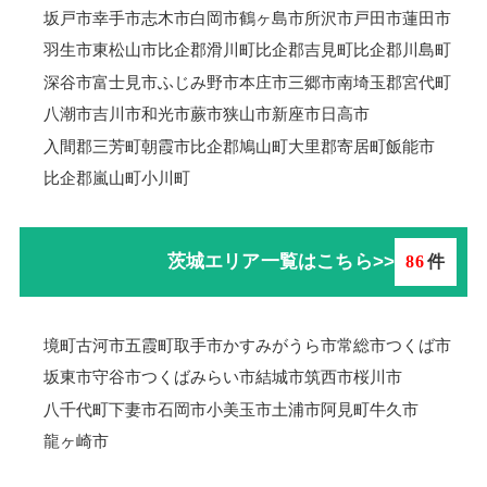
坂戸市
幸手市
志木市
白岡市
鶴ヶ島市
所沢市
戸田市
蓮田市
羽生市
東松山市
比企郡滑川町
比企郡吉見町
比企郡川島町
深谷市
富士見市
ふじみ野市
本庄市
三郷市
南埼玉郡宮代町
八潮市
吉川市
和光市
蕨市
狭山市
新座市
日高市
入間郡三芳町
朝霞市
比企郡鳩山町
大里郡寄居町
飯能市
比企郡嵐山町
小川町
茨城エリア一覧はこちら>>
86
件
境町
古河市
五霞町
取手市
かすみがうら市
常総市
つくば市
坂東市
守谷市
つくばみらい市
結城市
筑西市
桜川市
八千代町
下妻市
石岡市
小美玉市
土浦市
阿見町
牛久市
龍ヶ崎市