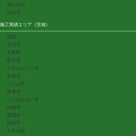
酒々井町
山武市
施工実績エリア（茨城）
境町
古河市
五霞町
取手市
かすみがうら市
常総市
つくば市
坂東市
つくばみらい市
結城市
筑西市
桜川市
八千代町