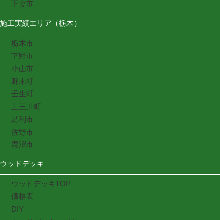
下妻市
施工実績エリア（栃木）
栃木市
下野市
小山市
野木町
壬生町
上三川町
足利市
佐野市
鹿沼市
ウッドデッキ
ウッドデッキTOP
価格表
DIY