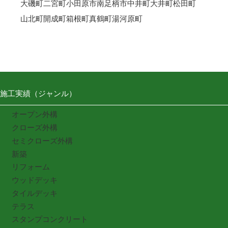
大磯町
二宮町
小田原市
南足柄市
中井町
大井町
松田町
山北町
開成町
箱根町
真鶴町
湯河原町
施工実績（ジャンル）
オープン外構
クローズ外構
セミクローズ外構
新築
リフォーム
ウッドデッキ
タイルデッキ
テラス
スタンプコンクリート