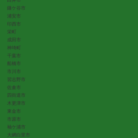
鎌ケ谷市
浦安市
印西市
栄町
成田市
神埼町
千葉市
船橋市
市川市
習志野市
佐倉市
四街道市
木更津市
東金市
市原市
袖ケ浦市
大網白里市