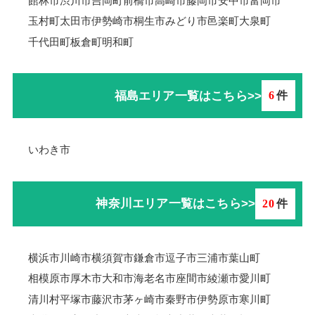
館林市
渋川市
吉岡町
前橋市
高崎市
藤岡市
安中市
富岡市
玉村町
太田市
伊勢崎市
桐生市
みどり市
邑楽町
大泉町
千代田町
板倉町
明和町
福島エリア一覧はこちら>>
6
件
いわき市
神奈川エリア一覧はこちら>>
20
件
横浜市
川崎市
横須賀市
鎌倉市
逗子市
三浦市
葉山町
相模原市
厚木市
大和市
海老名市
座間市
綾瀬市
愛川町
清川村
平塚市
藤沢市
茅ヶ崎市
秦野市
伊勢原市
寒川町