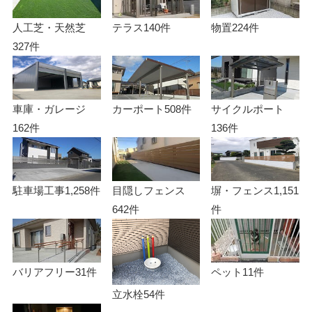
人工芝・天然芝
テラス
140件
物置
224件
327件
車庫・ガレージ
カーポート
508件
サイクルポート
162件
136件
駐車場工事
1,258件
目隠しフェンス
塀・フェンス
1,151
642件
件
バリアフリー
31件
ペット
11件
立水栓
54件