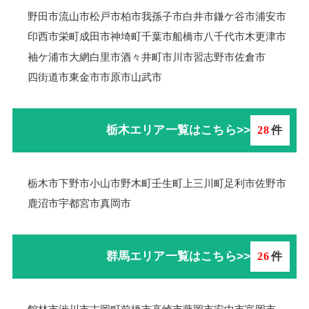
野田市
流山市
松戸市
柏市
我孫子市
白井市
鎌ケ谷市
浦安市
印西市
栄町
成田市
神埼町
千葉市
船橋市
八千代市
木更津市
袖ケ浦市
大網白里市
酒々井町
市川市
習志野市
佐倉市
四街道市
東金市
市原市
山武市
栃木エリア一覧はこちら>>
28
件
栃木市
下野市
小山市
野木町
壬生町
上三川町
足利市
佐野市
鹿沼市
宇都宮市
真岡市
群馬エリア一覧はこちら>>
26
件