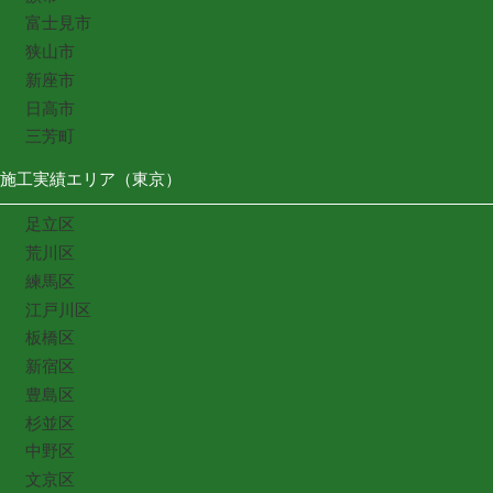
富士見市
狭山市
新座市
日高市
三芳町
施工実績エリア（東京）
足立区
荒川区
練馬区
江戸川区
板橋区
新宿区
豊島区
杉並区
中野区
文京区