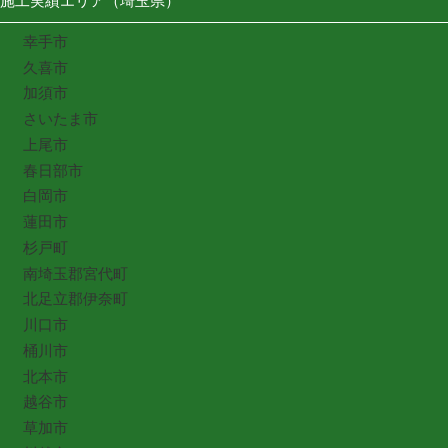
施工実績エリア（埼玉県）
幸手市
久喜市
加須市
さいたま市
上尾市
春日部市
白岡市
蓮田市
杉戸町
南埼玉郡宮代町
北足立郡伊奈町
川口市
桶川市
北本市
越谷市
草加市