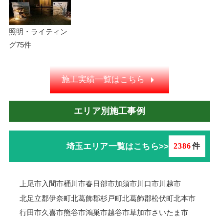
照明・ライティン
グ
75件
施工実績一覧はこちら
エリア別施工事例
埼玉エリア一覧はこちら>>
2386
件
上尾市
入間市
桶川市
春日部市
加須市
川口市
川越市
北足立郡伊奈町
北葛飾郡杉戸町
北葛飾郡松伏町
北本市
行田市
久喜市
熊谷市
鴻巣市
越谷市
草加市
さいたま市