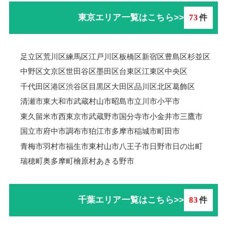
東京エリア一覧はこちら>>
73
件
足立区
荒川区
練馬区
江戸川区
板橋区
新宿区
豊島区
杉並区
中野区
文京区
世田谷区
墨田区
台東区
江東区
中央区
千代田区
港区
渋谷区
目黒区
大田区
品川区
北区
葛飾区
清瀬市
東大和市
武蔵村山市
昭島市
立川市
小平市
東久留米市
西東京市
武蔵野市
国分寺市
小金井市
三鷹市
国立市
府中市
調布市
狛江市
多摩市
稲城市
町田市
青梅市羽村市
福生市
東村山市
八王子市
日野市
日の出町
瑞穂町
奥多摩町
檜原村
あきる野市
千葉エリア一覧はこちら>>
83
件