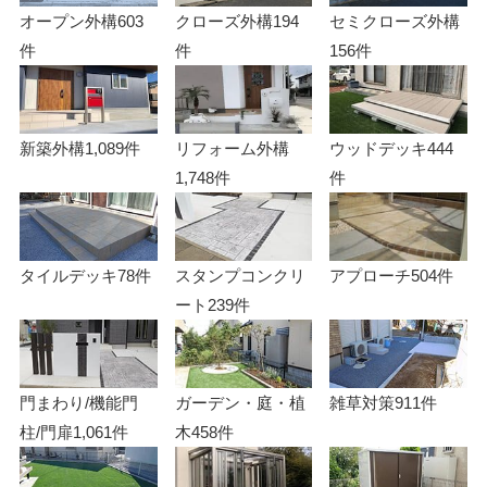
オープン外構
603
クローズ外構
194
セミクローズ外構
件
件
156件
新築外構
1,089件
リフォーム外構
ウッドデッキ
444
1,748件
件
タイルデッキ
78件
スタンプコンクリ
アプローチ
504件
ート
239件
門まわり/機能門
ガーデン・庭・植
雑草対策
911件
柱/門扉
1,061件
木
458件