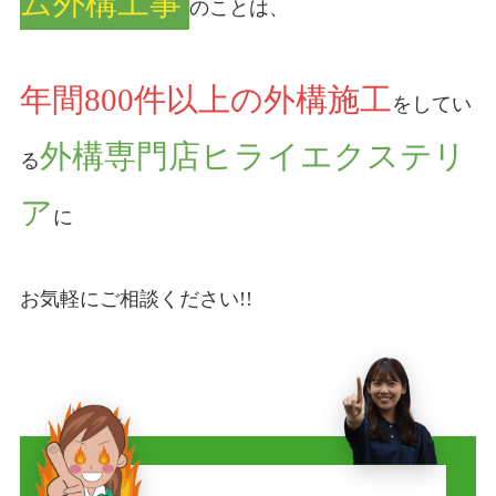
ム外構工事
のことは、
年間800件以上の外構施工
をしてい
外構専門店ヒライエクステリ
る
ア
に
お気軽にご相談ください!!