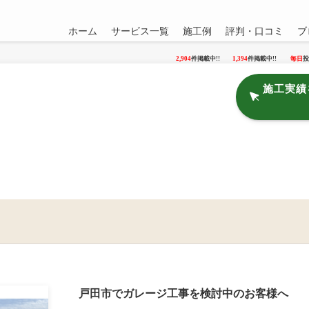
ホーム
サービス一覧
施工例
評判・口コミ
ブ
2,904
件掲載中!!
1,394
件掲載中!!
毎日
投
施工実績
戸田市でガレージ工事を検討中のお客様へ