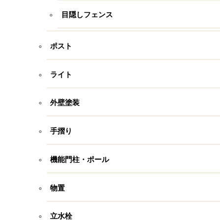
目隠しフェンス
ポスト
ライト
外壁塗装
手摺り
機能門柱・ポール
物置
立水栓