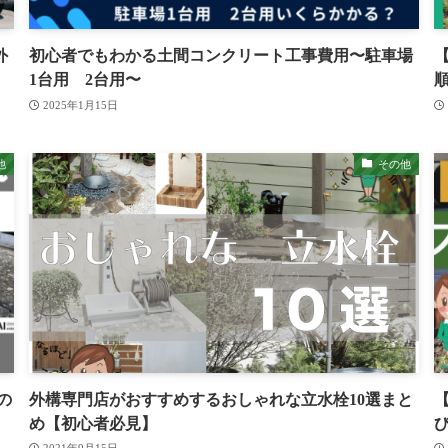
外
初心者でもわかる土間コンクリート工事費用〜駐車場
1台用 2台用〜
2025年1月15日
他
その他
の
外構専門店がおすすめするおしゃれな立水栓10選まと
め【初心者必見】