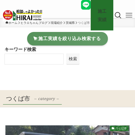
施工
実績
ホーム
ヒラエちゃんブログ
現場紹介
茨城県
つくば市
施工実績を絞り込み検索する
キーワード検索
検索
つくば市
– category –
つくば市