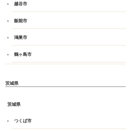
越谷市
飯能市
鴻巣市
鶴ヶ島市
茨城県
茨城県
つくば市