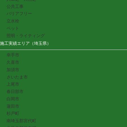
公共工事
バリアフリー
立水栓
ペット
照明・ライティング
施工実績エリア（埼玉県）
幸手市
久喜市
加須市
さいたま市
上尾市
春日部市
白岡市
蓮田市
杉戸町
南埼玉郡宮代町