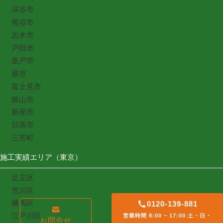
深谷市
熊谷市
志木市
戸田市
坂戸市
蕨市
富士見市
狭山市
新座市
日高市
三芳町
施工実績エリア（東京）
足立区
荒川区
練馬区
0120-139-881
江戸川区
営業時間 8:00 ~ 17:00 土・日・
お問合せ