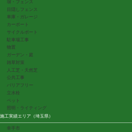
塀・フェンス
目隠しフェンス
車庫・ガレージ
カーポート
サイクルポート
駐車場工事
物置
ガーデン・庭
雑草対策
人工芝・天然芝
公共工事
バリアフリー
立水栓
ペット
照明・ライティング
施工実績エリア（埼玉県）
幸手市