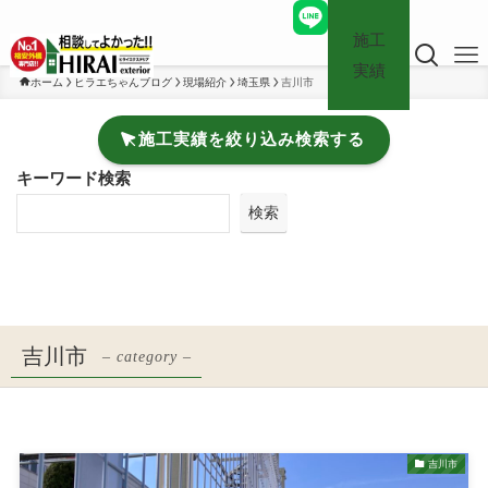
施工
実績
ホーム
ヒラエちゃんブログ
現場紹介
埼玉県
吉川市
施工実績を絞り込み検索する
キーワード検索
検索
吉川市
– category –
吉川市