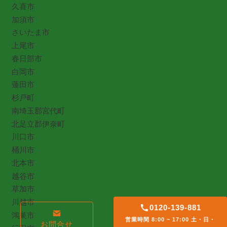
久喜市
加須市
さいたま市
上尾市
春日部市
白岡市
蓮田市
杉戸町
南埼玉郡宮代町
北足立郡伊奈町
川口市
桶川市
北本市
越谷市
草加市
川越市
0120-139-881
鴻巣市
営業時間 8:00 ~ 17:00 土・日・
お問合せ