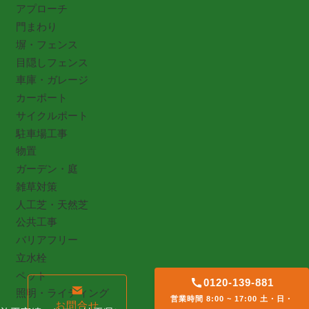
アプローチ
門まわり
塀・フェンス
目隠しフェンス
車庫・ガレージ
カーポート
サイクルポート
駐車場工事
物置
ガーデン・庭
雑草対策
人工芝・天然芝
公共工事
バリアフリー
立水栓
ペット
0120-139-881
照明・ライティング
営業時間 8:00 ~ 17:00 土・日・
お問合せ