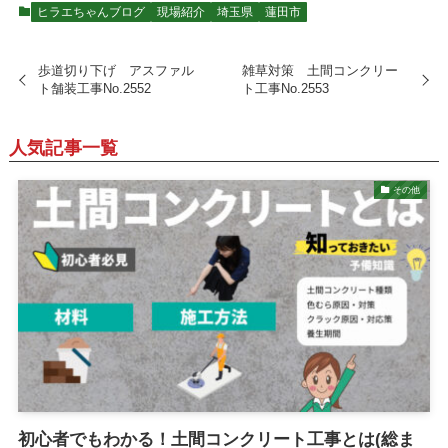
ヒラエちゃんブログ
現場紹介
埼玉県
蓮田市
歩道切り下げ アスファル
雑草対策 土間コンクリー
ト舗装工事No.2552
ト工事No.2553
人気記事一覧
その他
初心者でもわかる！土間コンクリート工事とは(総ま