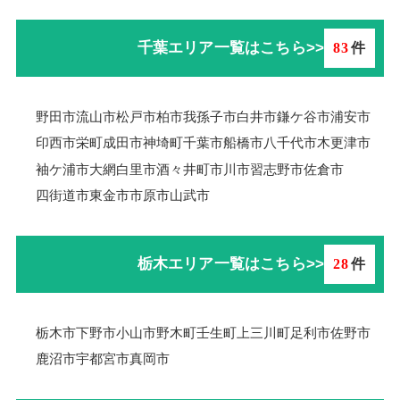
千葉エリア一覧はこちら>>
83
件
野田市
流山市
松戸市
柏市
我孫子市
白井市
鎌ケ谷市
浦安市
印西市
栄町
成田市
神埼町
千葉市
船橋市
八千代市
木更津市
袖ケ浦市
大網白里市
酒々井町
市川市
習志野市
佐倉市
四街道市
東金市
市原市
山武市
栃木エリア一覧はこちら>>
28
件
栃木市
下野市
小山市
野木町
壬生町
上三川町
足利市
佐野市
鹿沼市
宇都宮市
真岡市