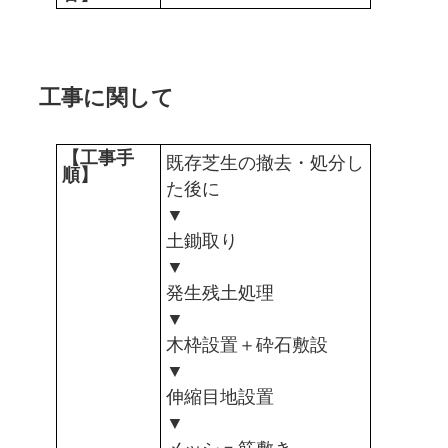
工事に関して
【工事手
既存芝生の撤去・処分し
順】
た後に
▼
土鋤取り
▼
発生残土処理
▼
木枠設置＋砕石敷設
▼
伸縮目地設置
▼