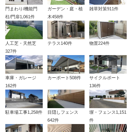
門まわり/機能門
ガーデン・庭・植
雑草対策
911件
柱/門扉
1,061件
木
458件
人工芝・天然芝
テラス
140件
物置
224件
327件
車庫・ガレージ
カーポート
508件
サイクルポート
162件
136件
駐車場工事
1,258件
目隠しフェンス
塀・フェンス
1,151
642件
件