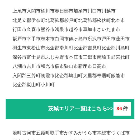
上尾市
入間市
桶川市
春日部市
加須市
川口市
川越市
北足立郡伊奈町
北葛飾郡杉戸町
北葛飾郡松伏町
北本市
行田市
久喜市
熊谷市
鴻巣市
越谷市
草加市
さいたま市
坂戸市
幸手市
志木市
白岡市
鶴ヶ島市
所沢市
戸田市
蓮田市
羽生市
東松山市
比企郡滑川町
比企郡吉見町
比企郡川島町
深谷市
富士見市
ふじみ野市
本庄市
三郷市
南埼玉郡宮代町
八潮市
吉川市
和光市
蕨市
狭山市
新座市
日高市
入間郡三芳町
朝霞市
比企郡鳩山町
大里郡寄居町
飯能市
比企郡嵐山町
小川町
茨城エリア一覧はこちら>>
86
件
境町
古河市
五霞町
取手市
かすみがうら市
常総市
つくば市