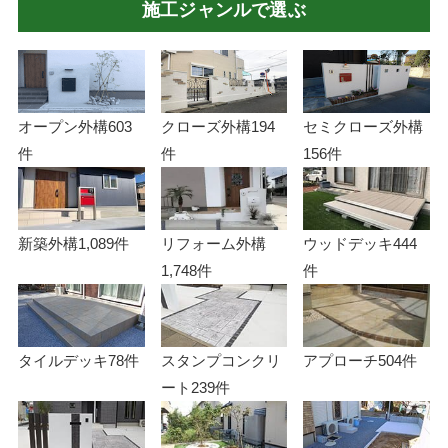
施工ジャンルで選ぶ
オープン外構
603
クローズ外構
194
セミクローズ外構
件
件
156件
新築外構
1,089件
リフォーム外構
ウッドデッキ
444
1,748件
件
タイルデッキ
78件
スタンプコンクリ
アプローチ
504件
ート
239件