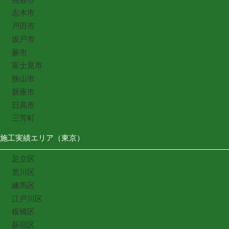
志木市
戸田市
坂戸市
蕨市
富士見市
狭山市
新座市
日高市
三芳町
施工実績エリア（東京）
足立区
荒川区
練馬区
江戸川区
板橋区
新宿区