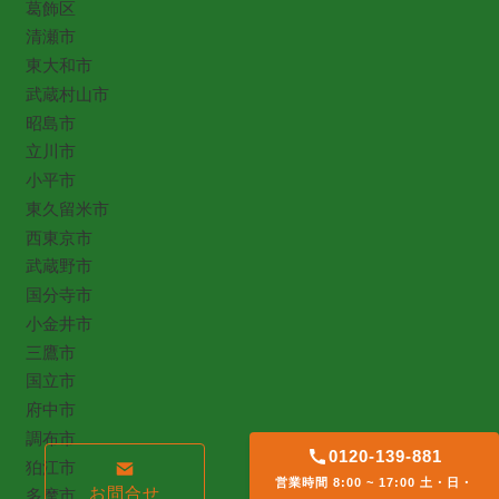
葛飾区
清瀬市
東大和市
武蔵村山市
昭島市
立川市
小平市
東久留米市
西東京市
武蔵野市
国分寺市
小金井市
三鷹市
国立市
府中市
調布市
0120-139-881
狛江市
営業時間 8:00 ~ 17:00 土・日・
お問合せ
多摩市