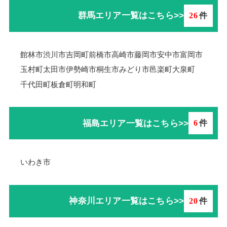
群馬エリア一覧はこちら>>
26
件
館林市
渋川市
吉岡町
前橋市
高崎市
藤岡市
安中市
富岡市
玉村町
太田市
伊勢崎市
桐生市
みどり市
邑楽町
大泉町
千代田町
板倉町
明和町
福島エリア一覧はこちら>>
6
件
いわき市
神奈川エリア一覧はこちら>>
20
件