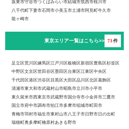
坂東市
守谷市
つくばみらい市
結城市
筑西市
桜川市
八千代町
下妻市
石岡市
小美玉市
土浦市
阿見町
牛久市
龍ヶ崎市
東京エリア一覧はこちら>>
73
件
足立区
荒川区
練馬区
江戸川区
板橋区
新宿区
豊島区
杉並区
中野区
文京区
世田谷区
墨田区
台東区
江東区
中央区
千代田区
港区
渋谷区
目黒区
大田区
品川区
北区
葛飾区
清瀬市
東大和市
武蔵村山市
昭島市
立川市
小平市
東久留米市
西東京市
武蔵野市
国分寺市
小金井市
三鷹市
国立市
府中市
調布市
狛江市
多摩市
稲城市
町田市
青梅市羽村市
福生市
東村山市
八王子市
日野市
日の出町
瑞穂町
奥多摩町
檜原村
あきる野市