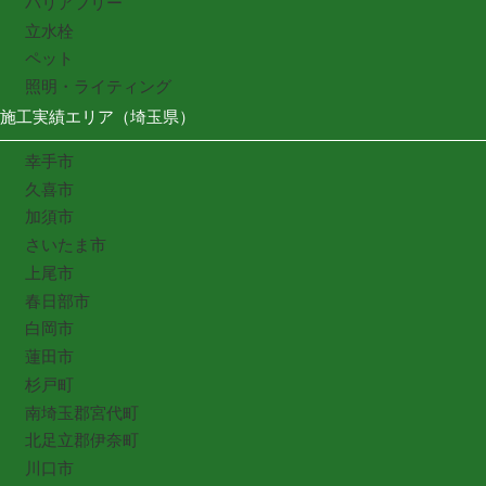
バリアフリー
立水栓
ペット
照明・ライティング
施工実績エリア（埼玉県）
幸手市
久喜市
加須市
さいたま市
上尾市
春日部市
白岡市
蓮田市
杉戸町
南埼玉郡宮代町
北足立郡伊奈町
川口市