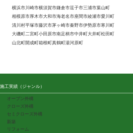
横浜市
川崎市
横須賀市
鎌倉市
逗子市
三浦市
葉山町
相模原市
厚木市
大和市
海老名市
座間市
綾瀬市
愛川町
清川村
平塚市
藤沢市
茅ヶ崎市
秦野市
伊勢原市
寒川町
大磯町
二宮町
小田原市
南足柄市
中井町
大井町
松田町
山北町
開成町
箱根町
真鶴町
湯河原町
施工実績（ジャンル）
オープン外構
クローズ外構
セミクローズ外構
新築
リフォーム