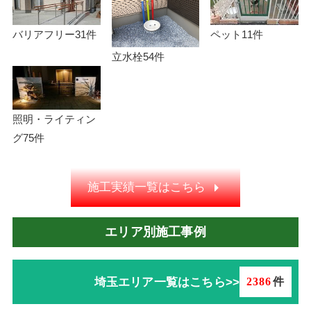
バリアフリー
31件
ペット
11件
立水栓
54件
照明・ライティン
グ
75件
施工実績一覧はこちら
エリア別施工事例
埼玉エリア一覧はこちら>>
2386
件