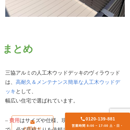
まとめ
三協アルミの人工木ウッドデッキのヴィラウッド
は、
高耐久＆メンテナンス簡単な人工木ウッドデ
ッキ
として、
幅広い住宅で選ばれています。
0120-139-881
–
費用
はサイズや仕様、現場状況によって変わるの
営業時間 8:00 ~ 17:00 土・日・
お問合せ
で、必ず見積もりを依頼しましょう。