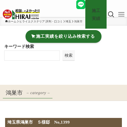
施工
実績
ホーム
ヒライエクステリア 評判・口コミ
埼玉
鴻巣市
施工実績を絞り込み検索する
キーワード検索
検索
鴻巣市
– category –
埼玉県鴻巣市 Ｓ様邸 No,1399