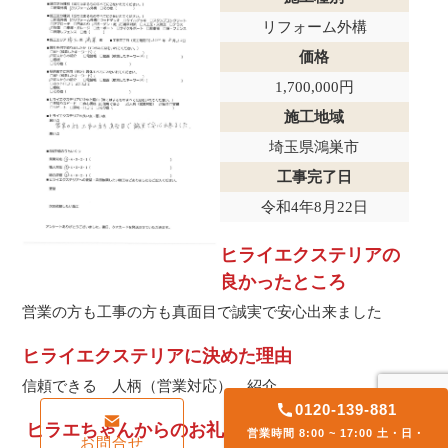
リフォーム外構
価格
1,700,000円
施工地域
埼玉県鴻巣市
工事完了日
令和4年8月22日
ヒライエクステリアの
良かったところ
営業の方も工事の方も真面目で誠実で安心出来ました
ヒライエクステリアに決めた理由
信頼できる 人柄（営業対応） 紹介
0120-139-881
ヒラエちゃんからのお礼
営業時間 8:00 ~ 17:00 土・日・
お問合せ