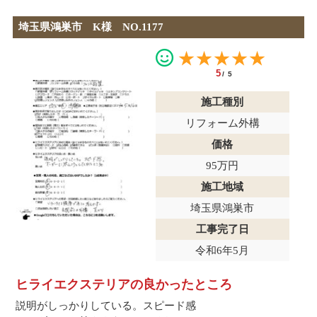
埼玉県鴻巣市 K様 NO.1177
★★★★★
5
/5
施工種別
リフォーム外構
価格
95万円
施工地域
埼玉県鴻巣市
工事完了日
令和6年5月
ヒライエクステリアの良かったところ
説明がしっかりしている。スピード感