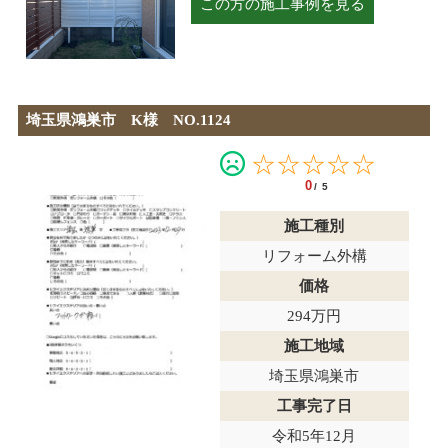
この方の施工事例を見る
埼玉県鴻巣市 K様 NO.1124
☆☆☆☆☆
0
/5
施工種別
リフォーム外構
価格
294万円
施工地域
埼玉県鴻巣市
工事完了日
令和5年12月