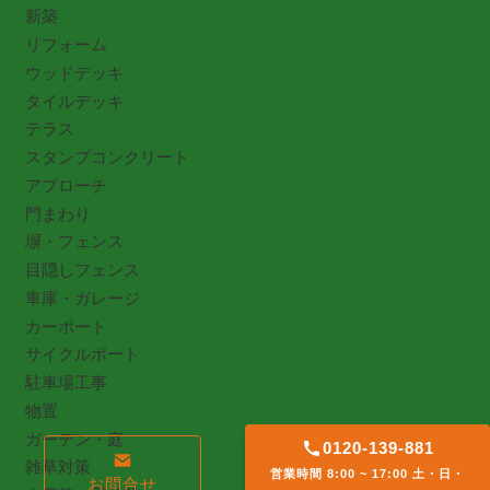
新築
リフォーム
ウッドデッキ
タイルデッキ
テラス
スタンプコンクリート
アプローチ
門まわり
塀・フェンス
目隠しフェンス
車庫・ガレージ
カーポート
サイクルポート
駐車場工事
物置
ガーデン・庭
0120-139-881
雑草対策
営業時間 8:00 ~ 17:00 土・日・
お問合せ