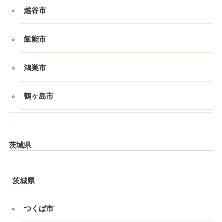
越谷市
飯能市
鴻巣市
鶴ヶ島市
茨城県
茨城県
つくば市