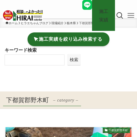
施工
実績
ホーム
ヒラエちゃんブログ
現場紹介
栃木県
下都賀郡野木町
施工実績を絞り込み検索する
キーワード検索
検索
下都賀郡野木町
– category –
下都賀郡野木町