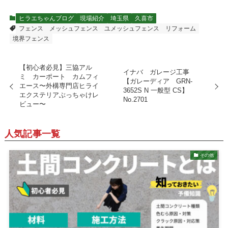
ヒラエちゃんブログ
現場紹介
埼玉県
久喜市
フェンス
メッシュフェンス
ユメッシュフェンス
リフォーム
境界フェンス
【初心者必見】三協アル
イナバ ガレージ工事
ミ カーポート カムフィ
【ガレーディア GRN-
エース〜外構専門店ヒライ
3652S N 一般型 CS】
エクステリアぶっちゃけレ
No.2701
ビュー〜
人気記事一覧
その他