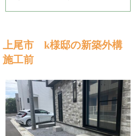
上尾市 k様邸の新築外構
施工前