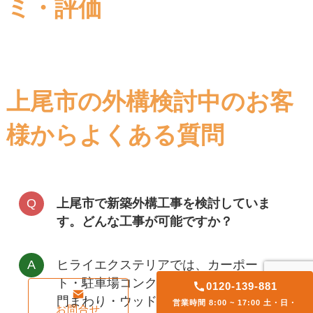
ミ・評価
上尾市の外構検討中のお客
様からよくある質問
上尾市で新築外構工事を検討していま
す。どんな工事が可能ですか？
ヒライエクステリアでは、
カーポー
ト・駐車場コンクリート・フェンス・
0120-139-881
門まわり・ウッドデッキ・ガレージ・
営業時間 8:00 ~ 17:00 土・日・
お問合せ