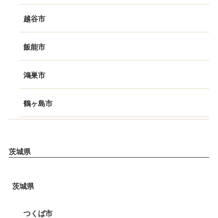
越谷市
飯能市
鴻巣市
鶴ヶ島市
茨城県
茨城県
つくば市