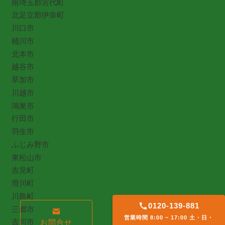
南埼玉郡宮代町
北足立郡伊奈町
川口市
桶川市
北本市
越谷市
草加市
川越市
鴻巣市
行田市
羽生市
ふじみ野市
東松山市
吉見町
滑川町
川島町
0120-139-881
三郷市
営業時間 8:00 ~ 17:00 土・日・
吉川市
お問合せ