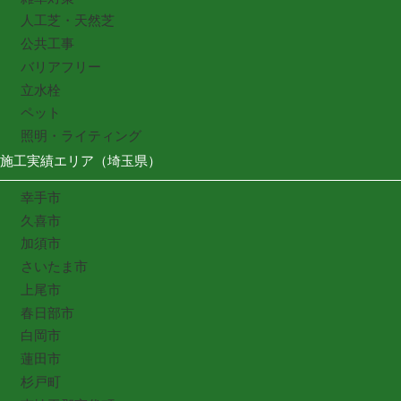
人工芝・天然芝
公共工事
バリアフリー
立水栓
ペット
照明・ライティング
施工実績エリア（埼玉県）
幸手市
久喜市
加須市
さいたま市
上尾市
春日部市
白岡市
蓮田市
杉戸町