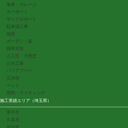
車庫・ガレージ
カーポート
サイクルポート
駐車場工事
物置
ガーデン・庭
雑草対策
人工芝・天然芝
公共工事
バリアフリー
立水栓
ペット
照明・ライティング
施工実績エリア（埼玉県）
幸手市
久喜市
加須市