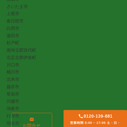
さいたま市
上尾市
春日部市
白岡市
蓮田市
杉戸町
南埼玉郡宮代町
北足立郡伊奈町
川口市
桶川市
北本市
越谷市
草加市
川越市
鴻巣市
行田市
0120-139-881
羽生市
営業時間 8:00 ~ 17:00 土・日・
お問合せ