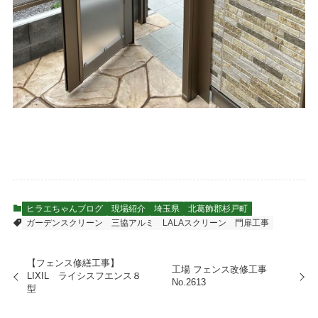
ヒラエちゃんブログ
現場紹介
埼玉県
北葛飾郡杉戸町
ガーデンスクリーン
三協アルミ LALAスクリーン
門扉工事
【フェンス修繕工事】
工場 フェンス改修工事
LIXIL ライシスフエンス８
No.2613
型