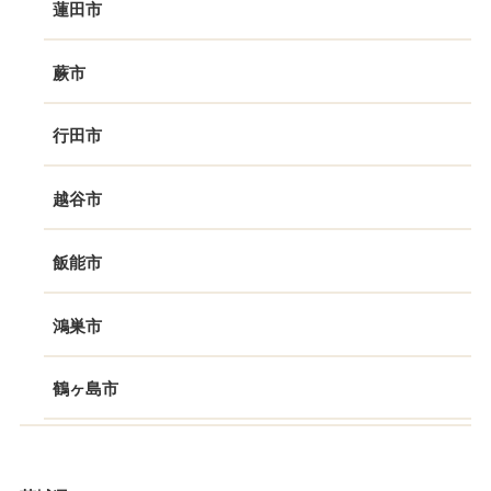
蓮田市
蕨市
行田市
越谷市
飯能市
鴻巣市
鶴ヶ島市