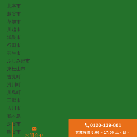
北本市
越谷市
草加市
川越市
鴻巣市
行田市
羽生市
ふじみ野市
東松山市
吉見町
滑川町
川島町
三郷市
吉川市
鶴ヶ島
深谷市
0120-139-881
熊谷市
営業時間 8:00 ~ 17:00 土・日・
お問合せ