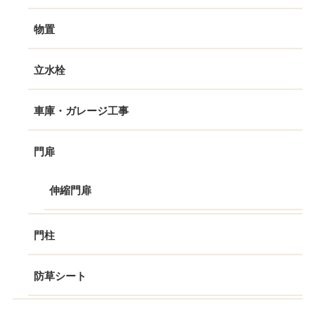
物置
立水栓
車庫・ガレージ工事
門扉
伸縮門扉
門柱
防草シート