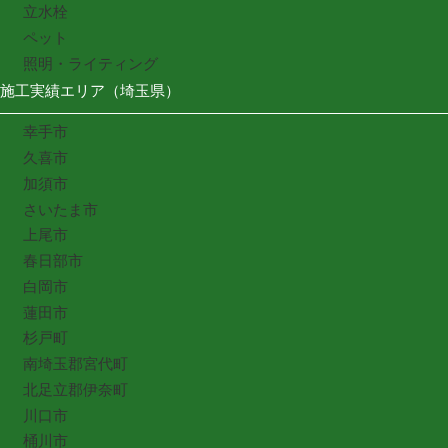
立水栓
ペット
照明・ライティング
施工実績エリア（埼玉県）
幸手市
久喜市
加須市
さいたま市
上尾市
春日部市
白岡市
蓮田市
杉戸町
南埼玉郡宮代町
北足立郡伊奈町
川口市
桶川市