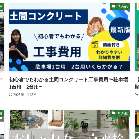
他
その他
外
初心者でもわかる土間コンクリート工事費用〜駐車場
1台用 2台用〜
2025年1月15日
他
その他