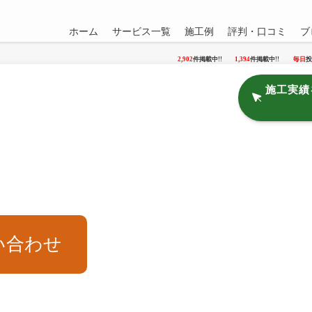
ホーム
サービス一覧
施工例
評判・口コミ
ブ
2,902
件掲載中!!
1,394
件掲載中!!
毎日
投
施工実績
い合わせ