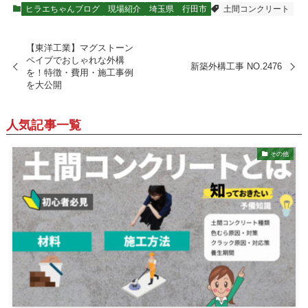
ヒラエちゃんブログ
現場紹介
埼玉県
行田市
土間コンクリート
【東洋工業】マグストーン
ペイブでおしゃれな外構
新築外構工事 NO.2476
を！特徴・費用・施工事例
を大公開
人気記事一覧
その他