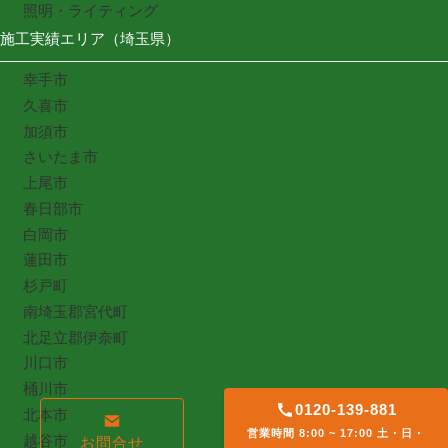
照明・ライティング
施工実績エリア（埼玉県）
幸手市
久喜市
加須市
さいたま市
上尾市
春日部市
白岡市
蓮田市
杉戸町
南埼玉郡宮代町
北足立郡伊奈町
川口市
桶川市
0120-139-881
北本市
営業時間 8:00 ~ 17:00 土・日・
越谷市
お問合せ