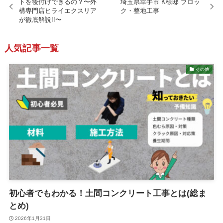
トを後付けできるの？〜外
埼玉県幸手市 K様邸 ブロッ
構専門店ヒライエクスリア
ク・整地工事
が徹底解説!!〜
人気記事一覧
その他
初心者でもわかる！土間コンクリート工事とは(総ま
とめ)
2026年1月31日