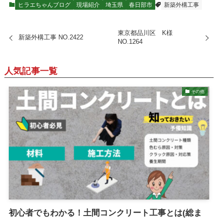
ヒラエちゃんブログ
現場紹介
埼玉県
春日部市
新築外構工事
東京都品川区 K様
新築外構工事 NO.2422
NO.1264
人気記事一覧
その他
初心者でもわかる！土間コンクリート工事とは(総ま