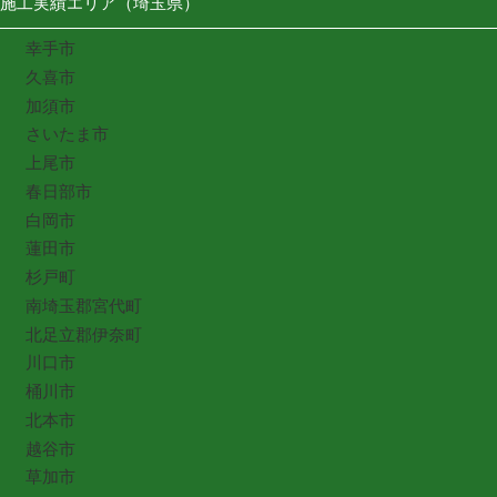
施工実績エリア（埼玉県）
幸手市
久喜市
加須市
さいたま市
上尾市
春日部市
白岡市
蓮田市
杉戸町
南埼玉郡宮代町
北足立郡伊奈町
川口市
桶川市
北本市
越谷市
草加市