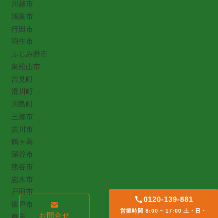
川越市
鴻巣市
行田市
羽生市
ふじみ野市
東松山市
吉見町
滑川町
川島町
三郷市
吉川市
鶴ヶ島
深谷市
熊谷市
志木市
戸田市
0120-139-881
坂戸市
営業時間 8:00 ~ 17:00 土・日・
お問合せ
蕨市