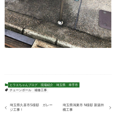
ヒラエちゃんブログ
現場紹介
埼玉県
幸手市
チェーンポール
補修工事
埼玉県久喜市S様邸 ガレー
埼玉県鴻巣市 N様邸 新築外
ジ工事！
構工事