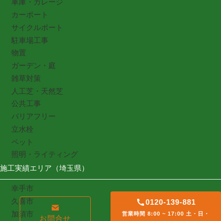
車庫・ガレージ
カーポート
サイクルポート
駐車場工事
物置
ガーデン・庭
雑草対策
人工芝・天然芝
公共工事
バリアフリー
立水栓
ペット
照明・ライティング
施工実績エリア（埼玉県）
幸手市
久喜市
0120-139-881
加須市
営業時間 8:00 ~ 17:00 土・日・
お問合せ