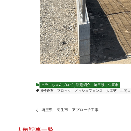
ヒラエちゃんブログ
現場紹介
埼玉県
久喜市
6号砕石
ブロック
メッシュフェンス
人工芝
土間コ
埼玉県 羽生市 アプローチ工事
人気記事一覧