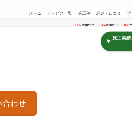
ホーム
サービス一覧
施工例
評判・口コミ
ブ
2,902
件掲載中!!
1,394
件掲載中!!
毎日
投
施工実績
い合わせ