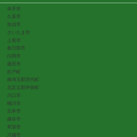
幸手市
久喜市
加須市
さいたま市
上尾市
春日部市
白岡市
蓮田市
杉戸町
南埼玉郡宮代町
北足立郡伊奈町
川口市
桶川市
北本市
越谷市
草加市
川越市