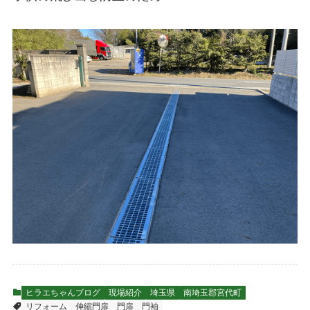
ヒラエちゃんブログ
現場紹介
埼玉県
南埼玉郡宮代町
リフォーム
伸縮門扉
門扉
門袖