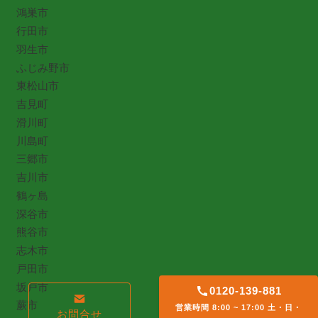
鴻巣市
行田市
羽生市
ふじみ野市
東松山市
吉見町
滑川町
川島町
三郷市
吉川市
鶴ヶ島
深谷市
熊谷市
志木市
戸田市
坂戸市
0120-139-881
蕨市
営業時間 8:00 ~ 17:00 土・日・
お問合せ